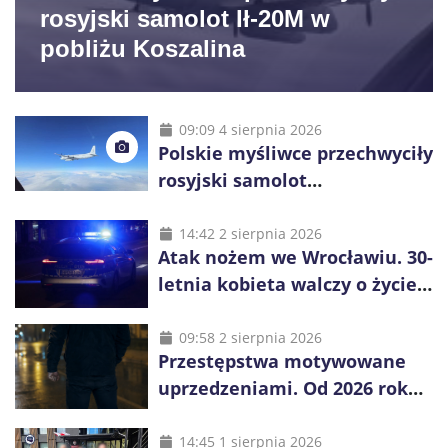
rosyjski samolot Ił-20M w
pobliżu Koszalina
09:09 4 sierpnia 2026
Polskie myśliwce przechwyciły
rosyjski samolot
rozpoznawczy nad Bałtykiem
14:42 2 sierpnia 2026
Atak nożem we Wrocławiu. 30-
letnia kobieta walczy o życie,
zatrzymano 18-letniego
obywatela Ukrainy
09:58 2 sierpnia 2026
Przestępstwa motywowane
uprzedzeniami. Od 2026 roku
obowiązują nowe zasady
liczenia danych
14:45 1 sierpnia 2026