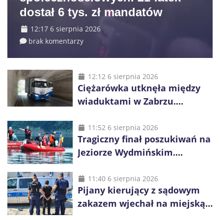
dostał 6 tys. zł mandatów
12:17 6 sierpnia 2026
brak komentarzy
12:12 6 sierpnia 2026
Ciężarówka utknęła między
wiaduktami w Zabrzu.
Kierowca spędził w pojeździe
kilkanaście godzin
11:52 6 sierpnia 2026
Tragiczny finał poszukiwań na
Jeziorze Wydmińskim.
Odnaleziono ciało 37-latka
11:40 6 sierpnia 2026
Pijany kierujący z sądowym
zakazem wjechał na miejską
plażę. Obywatel Ukrainy trafił