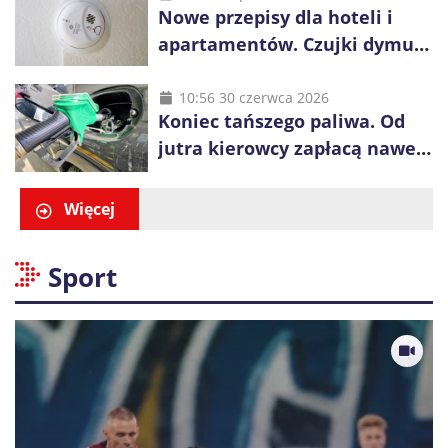
Nowe przepisy dla hoteli i
apartamentów. Czujki dymu
są już obowiązkowe
10:56 30 czerwca 2026
Koniec tańszego paliwa. Od
jutra kierowcy zapłacą nawet
blisko złotówkę więcej za litr
Więcej
Sport