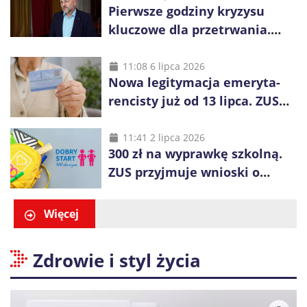
Pierwsze godziny kryzysu
kluczowe dla przetrwania.
Służby nie dotrą do
wszystkich od razu
11:08 6 lipca 2026
Nowa legitymacja emeryta-
rencisty już od 13 lipca. ZUS
pokazuje, co się zmieni
11:41 2 lipca 2026
300 zł na wyprawkę szkolną.
ZUS przyjmuje wnioski o
świadczenie „Dobry Start”
Więcej
Zdrowie i styl życia