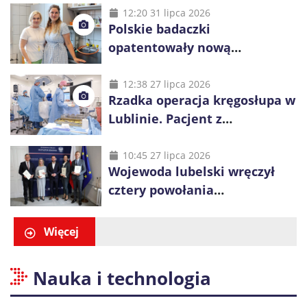
12:20 31 lipca 2026
Polskie badaczki
opatentowały nową
cząsteczkę. Może pomóc w
leczeniu raka piersi
12:38 27 lipca 2026
Rzadka operacja kręgosłupa w
Lublinie. Pacjent z
achondroplazją stanął na nogi
tego samego dnia
10:45 27 lipca 2026
Wojewoda lubelski wręczył
cztery powołania
konsultantom wojewódzkim
Więcej
Nauka i technologia