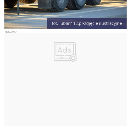
fot. lublin112.pl/zdjęcie ilustracyjne