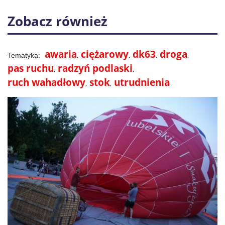
Zobacz również
awaria
ciężarowy
dk63
droga
pas ruchu
radzyń podlaski
ruch wahadłowy
stok
utrudnienia