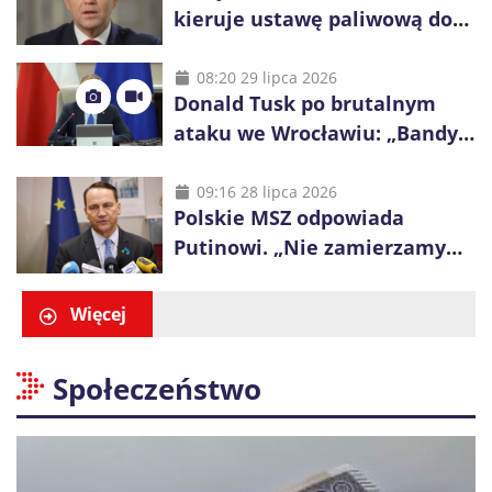
kieruje ustawę paliwową do
Trybunału Konstytucyjnego.
Ostrzega przed podwyżkami
08:20 29 lipca 2026
Donald Tusk po brutalnym
ataku we Wrocławiu: „Bandyci
nie mogą dyktować zasad na
polskich ulicach”
09:16 28 lipca 2026
Polskie MSZ odpowiada
Putinowi. „Nie zamierzamy
wysuwać roszczeń wobec
Ukrainy”
Więcej
Społeczeństwo