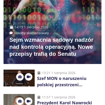
14:15 1 sierpnia 2026
3 osoby skomentowały
Sejm wzmacnia sądowy nadzór
nad kontrolą operacyjną. Nowe
przepisy trafią do Senatu
13:21 1 sierpnia 2026
Szef MON o naruszeniu
polskiej przestrzeni
powietrznej: „Rakieta
zostałaby zestrzelona”
11:57 1 sierpnia 2026
Prezydent Karol Nawrocki