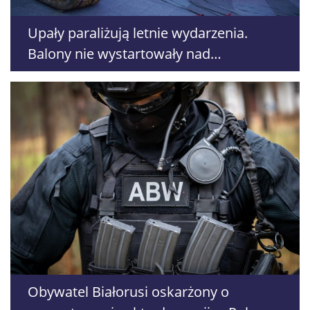
Upały paraliżują letnie wydarzenia.
Balony nie wystartowały nad
Nałęczowem, odwoływane są treningi i
warsztaty
Obywatel Białorusi oskarżony o