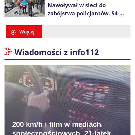
Nawoływał w sieci do
zabójstwa policjantów. 54-
latek zatrzymany po kilku
godzinach
Więcej
Wiadomości z info112
200 km/h i film w mediach
społecznościowych. 21-latek