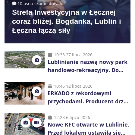
10 osób skomentowało
Strefa Inwestycyjna w Łęcznej
coraz bliżej. Bogdanka, Lublin i
Łęczna łączą siły
10:33 27 lipca 2026
Lublinianie nazwą nowy park
handlowo-rekreacyjny. Do
wygrania 10 tys. zł
10:46 12 lipca 2026
ERKADO z rekordowymi
przychodami. Producent drzwi
świętuje 50-lecie i przyspiesza
inwestycje
12:28 6 lipca 2026
Nowe KFC otwarte w Lublinie.
Przed lokalem ustawiła się