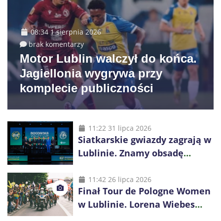
08:34 1 sierpnia 2026
brak komentarzy
Motor Lublin walczył do końca.
Jagiellonia wygrywa przy
komplecie publiczności
11:22 31 lipca 2026
Siatkarskie gwiazdy zagrają w
Lublinie. Znamy obsadę
Bogdanka Volley Cup 2026
11:42 26 lipca 2026
Finał Tour de Pologne Women
w Lublinie. Lorena Wiebes
broni prowadzenia