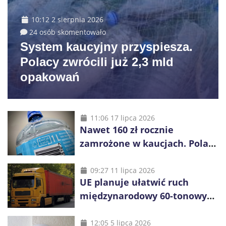
10:12 2 sierpnia 2026
24 osób skomentowało
System kaucyjny przyspiesza.
Polacy zwrócili już 2,3 mld
opakowań
11:06 17 lipca 2026
Nawet 160 zł rocznie
zamrożone w kaucjach. Polacy
mogą tracić pieniądze przez
vouchery
09:27 11 lipca 2026
UE planuje ułatwić ruch
międzynarodowy 60-tonowych
ciężarówek. Kolej obawia się
konkurencji
12:05 5 lipca 2026