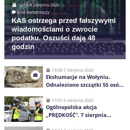
10:18 8 sierpnia 2026
brak komentarzy
KAS ostrzega przed fałszywymi
wiadomościami o zwrocie
podatku. Oszuści dają 48
godzin
13:04 7 sierpnia 2026
Ekshumacje na Wołyniu.
Odnaleziono szczątki 55 osób,
niemal połowa to dzieci
17:01 6 sierpnia 2026
Ogólnopolska akcja
„PRĘDKOŚĆ”. 7 sierpnia
policjanci ruszą z kontrolami