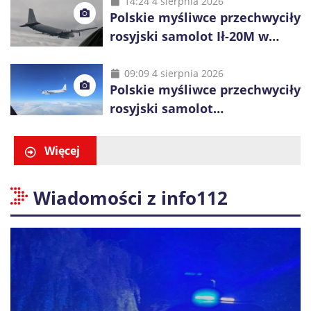
14:24 4 sierpnia 2026
Polskie myśliwce przechwyciły
rosyjski samolot Ił-20M w
pobliżu Koszalina
09:09 4 sierpnia 2026
Polskie myśliwce przechwyciły
rosyjski samolot
rozpoznawczy nad Bałtykiem
Więcej
Wiadomości z info112