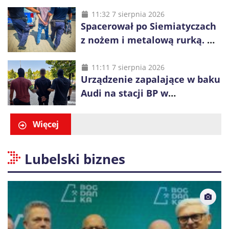
wcześniej została wyciągnięta
z wody
11:32 7 sierpnia 2026
Spacerował po Siemiatyczach
z nożem i metalową rurką. W
plecaku miał skradziony
alkohol i perfumy
11:11 7 sierpnia 2026
Urządzenie zapalające w baku
Audi na stacji BP w
Swarzędzu. Zatrzymano
właściciela auta
Więcej
Lubelski biznes