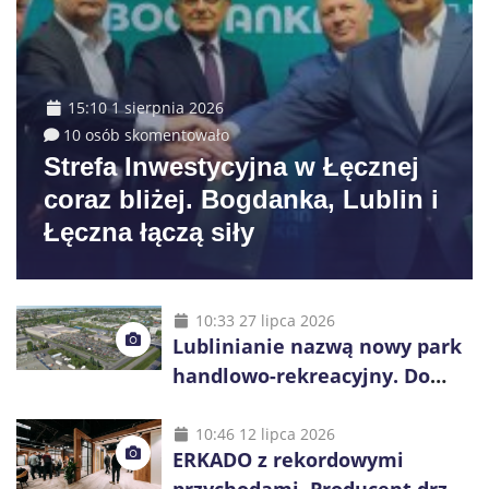
15:10 1 sierpnia 2026
10 osób skomentowało
Strefa Inwestycyjna w Łęcznej
coraz bliżej. Bogdanka, Lublin i
Łęczna łączą siły
10:33 27 lipca 2026
Lublinianie nazwą nowy park
handlowo-rekreacyjny. Do
wygrania 10 tys. zł
10:46 12 lipca 2026
ERKADO z rekordowymi
przychodami. Producent drzwi