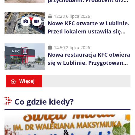
świętuje 50-lecie i przyspiesza
inwestycje
12:28 6 lipca 2026
Nowe KFC otwarte w Lublinie.
Przed lokalem ustawiła się
długa kolejka
14:50 2 lipca 2026
Nowa restauracja KFC otwiera
się w Lublinie. Przygotowano
promocje dla pierwszych gości
Więcej
Co gdzie kiedy?