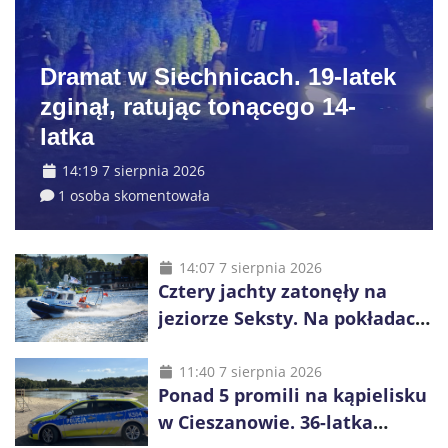
Dramat w Siechnicach. 19-latek
zginął, ratując tonącego 14-
latka
14:19 7 sierpnia 2026
1 osoba skomentowała
14:07 7 sierpnia 2026
Cztery jachty zatonęły na
jeziorze Seksty. Na pokładach
było 37 osób, w tym 29
małoletnich
11:40 7 sierpnia 2026
Ponad 5 promili na kąpielisku
w Cieszanowie. 36-latka