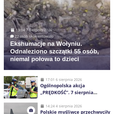
13:04 7 sierpnia 2026
22 osób skomentowało
Ekshumacje na Wołyniu.
Odnaleziono szczątki 55 osób,
niemal połowa to dzieci
17:01 6 sierpnia 2026
Ogólnopolska akcja
„PRĘDKOŚĆ”. 7 sierpnia
policjanci ruszą z kontrolami
14:24 4 sierpnia 2026
Polskie myśliwce przechwyciły