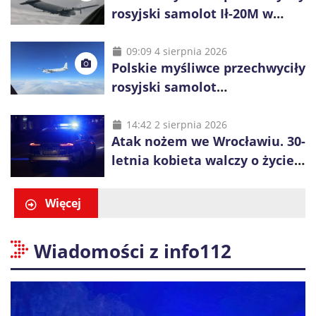
rosyjski samolot Ił-20M w
pobliżu Koszalina
09:09 4 sierpnia 2026
Polskie myśliwce przechwyciły
rosyjski samolot
rozpoznawczy nad Bałtykiem
14:42 2 sierpnia 2026
Atak nożem we Wrocławiu. 30-
letnia kobieta walczy o życie,
zatrzymano 18-letniego
obywatela Ukrainy
Więcej
Wiadomości z info112