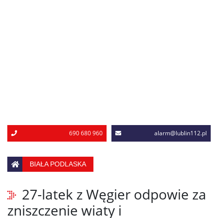
690 680 960
alarm@lublin112.pl
BIAŁA PODLASKA
27-latek z Węgier odpowie za
zniszczenie wiaty i