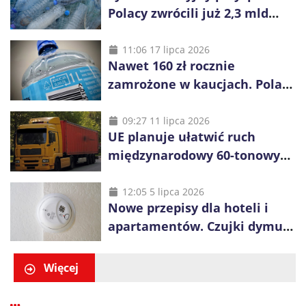
Polacy zwrócili już 2,3 mld
opakowań
11:06 17 lipca 2026
Nawet 160 zł rocznie
zamrożone w kaucjach. Polacy
mogą tracić pieniądze przez
vouchery
09:27 11 lipca 2026
UE planuje ułatwić ruch
międzynarodowy 60-tonowych
ciężarówek. Kolej obawia się
konkurencji
12:05 5 lipca 2026
Nowe przepisy dla hoteli i
apartamentów. Czujki dymu
są już obowiązkowe
Więcej