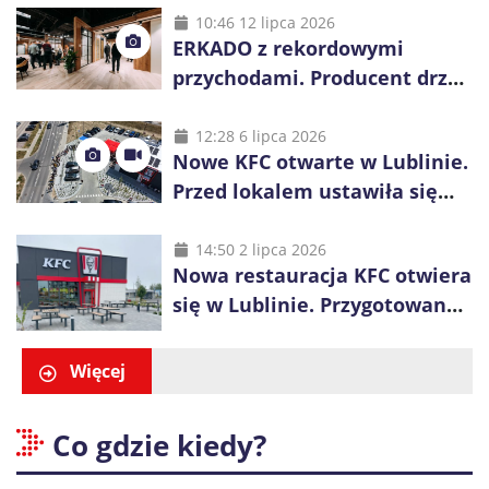
10:46 12 lipca 2026
ERKADO z rekordowymi
przychodami. Producent drzwi
świętuje 50-lecie i przyspiesza
inwestycje
12:28 6 lipca 2026
Nowe KFC otwarte w Lublinie.
Przed lokalem ustawiła się
długa kolejka
14:50 2 lipca 2026
Nowa restauracja KFC otwiera
się w Lublinie. Przygotowano
promocje dla pierwszych gości
Więcej
Co gdzie kiedy?