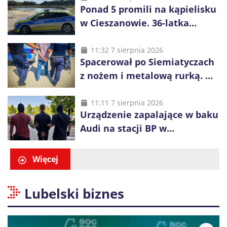
Ponad 5 promili na kąpielisku
w Cieszanowie. 36-latka
wcześniej została wyciągnięta
z wody
11:32 7 sierpnia 2026
Spacerował po Siemiatyczach
z nożem i metalową rurką. W
plecaku miał skradziony
alkohol i perfumy
11:11 7 sierpnia 2026
Urządzenie zapalające w baku
Audi na stacji BP w
Swarzędzu. Zatrzymano
właściciela auta
Więcej
Lubelski biznes