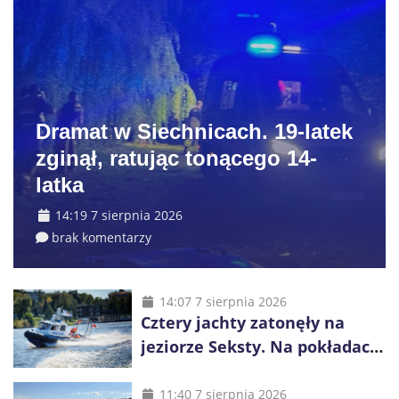
Dramat w Siechnicach. 19-latek
zginął, ratując tonącego 14-
latka
14:19 7 sierpnia 2026
brak komentarzy
14:07 7 sierpnia 2026
Cztery jachty zatonęły na
jeziorze Seksty. Na pokładach
było 37 osób, w tym 29
małoletnich
11:40 7 sierpnia 2026