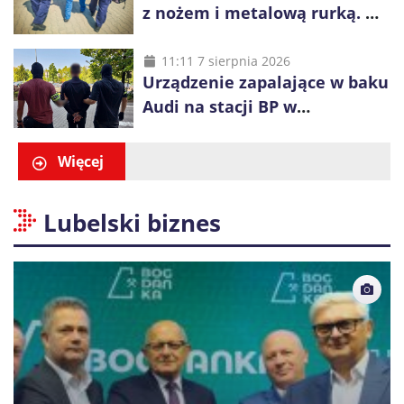
z nożem i metalową rurką. W
plecaku miał skradziony
alkohol i perfumy
11:11 7 sierpnia 2026
Urządzenie zapalające w baku
Audi na stacji BP w
Swarzędzu. Zatrzymano
właściciela auta
Więcej
Lubelski biznes