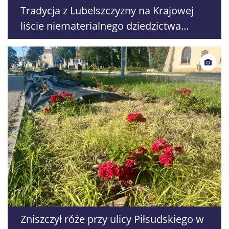
Tradycja z Lubelszczyzny na Krajowej
liście niematerialnego dziedzictwa
kulturowego. Doceniono ozdoby
wyplatane ze słomy
Zniszczył róże przy ulicy Piłsudskiego w