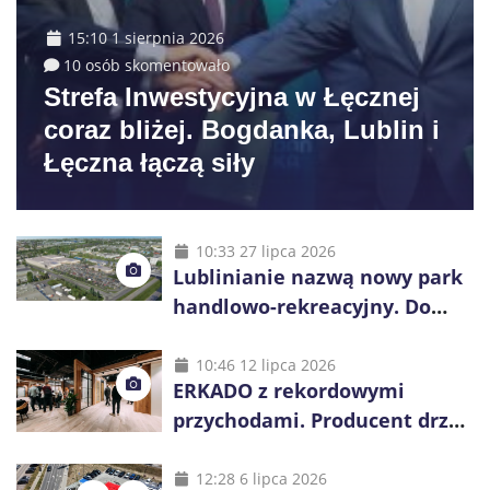
15:10 1 sierpnia 2026
10 osób skomentowało
Strefa Inwestycyjna w Łęcznej
coraz bliżej. Bogdanka, Lublin i
Łęczna łączą siły
10:33 27 lipca 2026
Lublinianie nazwą nowy park
handlowo-rekreacyjny. Do
wygrania 10 tys. zł
10:46 12 lipca 2026
ERKADO z rekordowymi
przychodami. Producent drzwi
świętuje 50-lecie i przyspiesza
inwestycje
12:28 6 lipca 2026