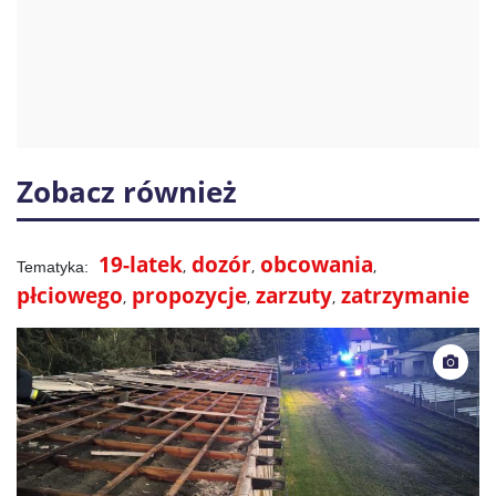
Zobacz również
19-latek
dozór
obcowania
płciowego
propozycje
zarzuty
zatrzymanie