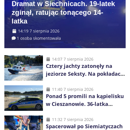
Dramat w Siechnicach. 19-latek
zginął, ratując tonącego 14-
latka
14:19 7 sierpnia 2026
1 osoba skomentowała
14:07 7 sierpnia 2026
Cztery jachty zatonęły na
jeziorze Seksty. Na pokładach
było 37 osób, w tym 29
małoletnich
11:40 7 sierpnia 2026
Ponad 5 promili na kąpielisku
w Cieszanowie. 36-latka
wcześniej została wyciągnięta
z wody
11:32 7 sierpnia 2026
Spacerował po Siemiatyczach