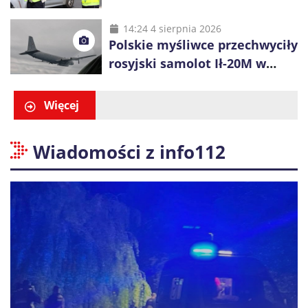
policjanci ruszą z kontrolami
14:24 4 sierpnia 2026
Polskie myśliwce przechwyciły
rosyjski samolot Ił-20M w
pobliżu Koszalina
Więcej
Wiadomości z info112