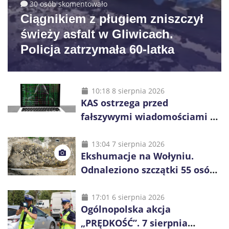
30 osób skomentowało
Ciągnikiem z pługiem zniszczył
świeży asfalt w Gliwicach.
Policja zatrzymała 60-latka
10:18 8 sierpnia 2026
KAS ostrzega przed
fałszywymi wiadomościami o
zwrocie podatku. Oszuści dają
48 godzin
13:04 7 sierpnia 2026
Ekshumacje na Wołyniu.
Odnaleziono szczątki 55 osób,
niemal połowa to dzieci
17:01 6 sierpnia 2026
Ogólnopolska akcja
„PRĘDKOŚĆ”. 7 sierpnia