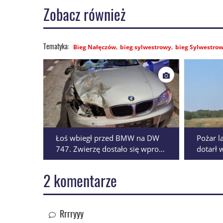
Zobacz również
Bieg Nałęczów
bieg sylwestrowy
bieg Sylwestro
Łoś wbiegł przed BMW na DW
Pożar l
747. Zwierzę dostało się wprost
dotarł 
pod Renaulta
Azotow
2 komentarze
Rrrryyy