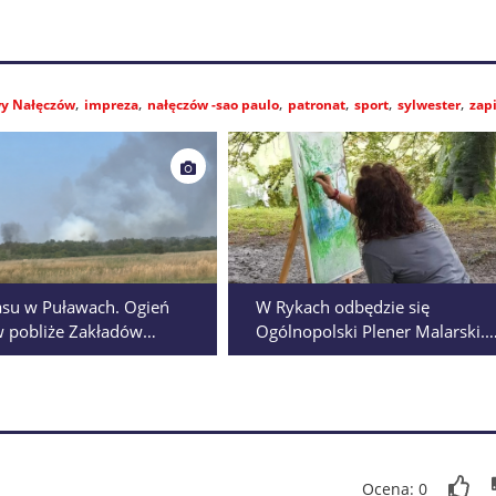
wy Nałęczów
impreza
nałęczów -sao paulo
patronat
sport
sylwester
zap
asu w Puławach. Ogień
W Rykach odbędzie się
w pobliże Zakładów
Ogólnopolski Plener Malarski.
ych
Zapisy wciąż trwają
Ocena: 0