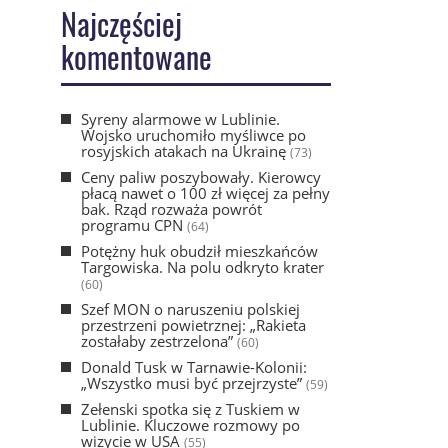
Najczęściej
komentowane
Syreny alarmowe w Lublinie.
Wojsko uruchomiło myśliwce po
rosyjskich atakach na Ukrainę
(73)
Ceny paliw poszybowały. Kierowcy
płacą nawet o 100 zł więcej za pełny
bak. Rząd rozważa powrót
programu CPN
(64)
Potężny huk obudził mieszkańców
Targowiska. Na polu odkryto krater
(60)
Szef MON o naruszeniu polskiej
przestrzeni powietrznej: „Rakieta
zostałaby zestrzelona”
(60)
Donald Tusk w Tarnawie-Kolonii:
„Wszystko musi być przejrzyste”
(59)
Zełenski spotka się z Tuskiem w
Lublinie. Kluczowe rozmowy po
wizycie w USA
(55)