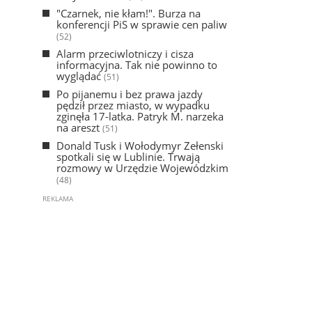
"Czarnek, nie kłam!". Burza na
konferencji PiS w sprawie cen paliw
(52)
Alarm przeciwlotniczy i cisza
informacyjna. Tak nie powinno to
wyglądać
(51)
Po pijanemu i bez prawa jazdy
pędził przez miasto, w wypadku
zginęła 17-latka. Patryk M. narzeka
na areszt
(51)
Donald Tusk i Wołodymyr Zełenski
spotkali się w Lublinie. Trwają
rozmowy w Urzędzie Wojewódzkim
(48)