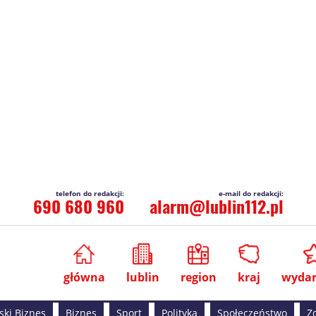
690 680 960
alarm@lublin112.pl
główna
lublin
region
kraj
wydar
ski Biznes
Biznes
Sport
Polityka
Społeczeństwo
Z