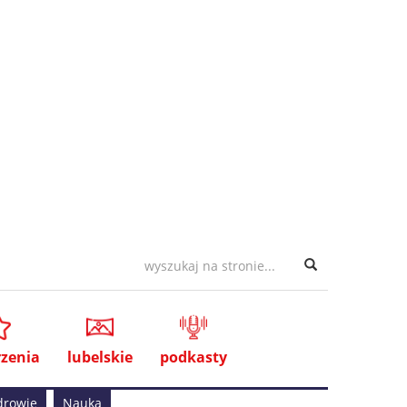
zenia
lubelskie
podkasty
drowie
Nauka