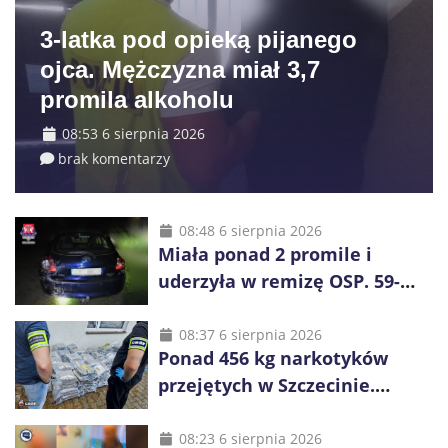
3-latka pod opieką pijanego
ojca. Mężczyzna miał 3,7
promila alkoholu
08:53 6 sierpnia 2026
brak komentarzy
08:48 6 sierpnia 2026
Miała ponad 2 promile i
uderzyła w remizę OSP. 59-
latka zatrzymana przez
policję
08:37 6 sierpnia 2026
Ponad 456 kg narkotyków
przejętych w Szczecinie.
Czarnorynkowa wartość sięga
27 mln zł
08:23 6 sierpnia 2026