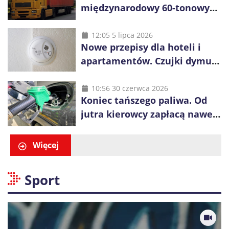
międzynarodowy 60-tonowych
ciężarówek. Kolej obawia się
konkurencji
12:05 5 lipca 2026
Nowe przepisy dla hoteli i
apartamentów. Czujki dymu
są już obowiązkowe
10:56 30 czerwca 2026
Koniec tańszego paliwa. Od
jutra kierowcy zapłacą nawet
blisko złotówkę więcej za litr
Więcej
Sport