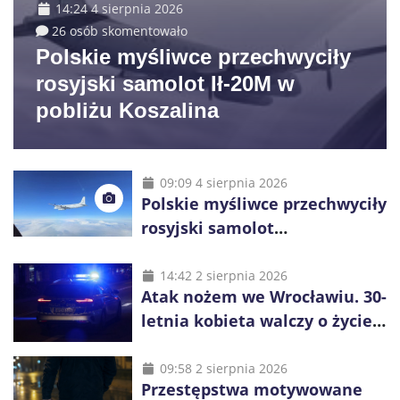
14:24 4 sierpnia 2026
26 osób skomentowało
Polskie myśliwce przechwyciły
rosyjski samolot Ił-20M w
pobliżu Koszalina
09:09 4 sierpnia 2026
Polskie myśliwce przechwyciły
rosyjski samolot
rozpoznawczy nad Bałtykiem
14:42 2 sierpnia 2026
Atak nożem we Wrocławiu. 30-
letnia kobieta walczy o życie,
zatrzymano 18-letniego
obywatela Ukrainy
09:58 2 sierpnia 2026
Przestępstwa motywowane