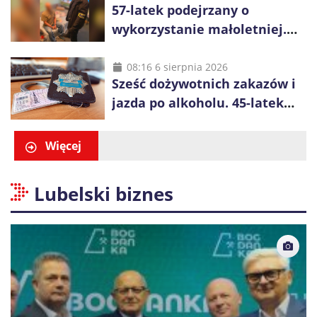
57-latek podejrzany o
wykorzystanie małoletniej.
Współpracował z młodzieżą i
cieszył się lokalnym
08:16 6 sierpnia 2026
Sześć dożywotnich zakazów i
autorytetem
jazda po alkoholu. 45-latek
zatrzymany po kolizji w
Wołominie
Więcej
Lubelski biznes