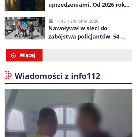
uprzedzeniami. Od 2026 roku
obowiązują nowe zasady
liczenia danych
14:45 1 sierpnia 2026
Nawoływał w sieci do
zabójstwa policjantów. 54-
latek zatrzymany po kilku
godzinach
Więcej
Wiadomości z info112