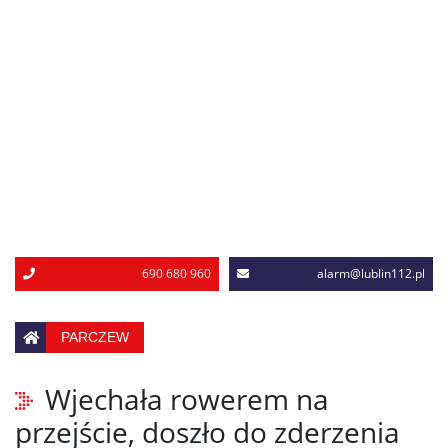
690 680 960
alarm@lublin112.pl
PARCZEW
Wjechała rowerem na
przejście, doszło do zderzenia