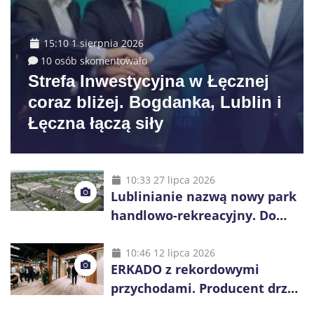
15:10 1 sierpnia 2026
10 osób skomentowało
Strefa Inwestycyjna w Łęcznej
coraz bliżej. Bogdanka, Lublin i
Łęczna łączą siły
10:33 27 lipca 2026
Lublinianie nazwą nowy park
handlowo-rekreacyjny. Do
wygrania 10 tys. zł
10:46 12 lipca 2026
ERKADO z rekordowymi
przychodami. Producent drzwi
świętuje 50-lecie i przyspiesza