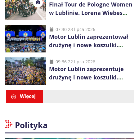
Finał Tour de Pologne Women
w Lublinie. Lorena Wiebes
broni prowadzenia
07:30 23 lipca 2026
Motor Lublin zaprezentował
drużynę i nowe koszulki.
Mariusz Misiura poprowadzi
zespół w sezonie 2026/27
09:36 22 lipca 2026
Motor Lublin zaprezentuje
drużynę i nowe koszulki.
Spotkanie z kibicami w
Ogrodzie Saskim
Więcej
Polityka