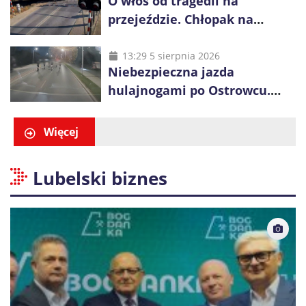
O włos od tragedii na
przejeździe. Chłopak na
hulajnodze pędził przed
nadjeżdżający pociąg
13:29 5 sierpnia 2026
Niebezpieczna jazda
hulajnogami po Ostrowcu.
Policja ustaliła tożsamość
trzech osób
Więcej
Lubelski biznes