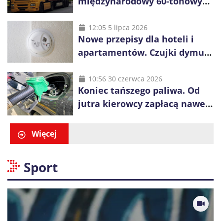
międzynarodowy 60-tonowych
ciężarówek. Kolej obawia się
konkurencji
12:05 5 lipca 2026
Nowe przepisy dla hoteli i
apartamentów. Czujki dymu
są już obowiązkowe
10:56 30 czerwca 2026
Koniec tańszego paliwa. Od
jutra kierowcy zapłacą nawet
blisko złotówkę więcej za litr
Więcej
Sport