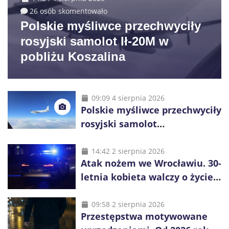
26 osób skomentowało
Polskie myśliwce przechwyciły
rosyjski samolot Ił-20M w
pobliżu Koszalina
09:09 4 sierpnia 2026
Polskie myśliwce przechwyciły
rosyjski samolot
rozpoznawczy nad Bałtykiem
14:42 2 sierpnia 2026
Atak nożem we Wrocławiu. 30-
letnia kobieta walczy o życie,
zatrzymano 18-letniego
obywatela Ukrainy
09:58 2 sierpnia 2026
Przestępstwa motywowane