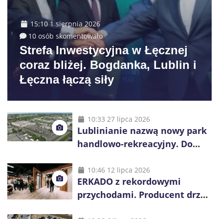
15:10 1 sierpnia 2026
10 osób skomentowało
Strefa Inwestycyjna w Łęcznej
coraz bliżej. Bogdanka, Lublin i
Łęczna łączą siły
10:33 27 lipca 2026
Lublinianie nazwą nowy park
handlowo-rekreacyjny. Do
wygrania 10 tys. zł
10:46 12 lipca 2026
ERKADO z rekordowymi
przychodami. Producent drzwi
świętuje 50-lecie i przyspiesza