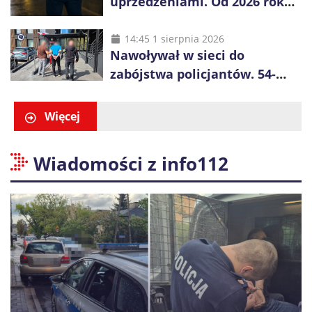
uprzedzeniami. Od 2026 roku
obowiązują nowe zasady
liczenia danych
14:45 1 sierpnia 2026
Nawoływał w sieci do
zabójstwa policjantów. 54-
latek zatrzymany po kilku
godzinach
Więcej
Wiadomości z info112