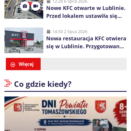
inwestycje
12:28 6 lipca 2026
Nowe KFC otwarte w Lublinie.
Przed lokalem ustawiła się
długa kolejka
14:50 2 lipca 2026
Nowa restauracja KFC otwiera
się w Lublinie. Przygotowano
promocje dla pierwszych gości
Więcej
Co gdzie kiedy?