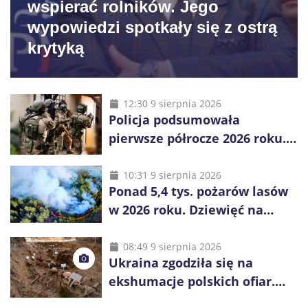
wspierać rolników. Jego
wypowiedzi spotkały się z ostrą
krytyką
12:30 9 sierpnia 2026
Policja podsumowała
pierwsze półrocze 2026 roku.
Rekordowe 92,3 tony
zabezpieczonych narkotyków
10:31 9 sierpnia 2026
Ponad 5,4 tys. pożarów lasów
w 2026 roku. Dziewięć na
dziesięć powoduje człowiek
08:49 9 sierpnia 2026
Ukraina zgodziła się na
ekshumacje polskich ofiar.
Prace obejmą Hutę Pieniacką