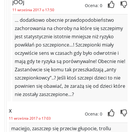
jOOj
Ocena: 0
11 września 2017 o 17:50
… dodatkowo obecnie prawdopodobieństwo
zachorowania na choroby na które się szczepimy
jest statystycznie istotnie mniejsze niż ryzyko
powikłań po szczepionce…! Szczepionki miały
oczywiście sens w czasach gdy było odwrotnie i
mają gdy te ryzyka są porównywalne! Obecnie nie!
Zastanówcie się komu tak przeszkadzają „anty
szczepionkowcy”..? Jeśli ktoś szczepi dzieci to nie
powinien się obawiać, że zarażą się od dzieci które
nie zostały zaszczepione…?
x
Ocena: 0
11 września 2017 o 17:03
maciejjo, zaszczep się przeciw głupocie, trollu