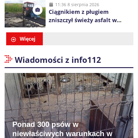
i Ugły
11:36 8 sierpnia 2026
Ciągnikiem z pługiem
zniszczył świeży asfalt w
Gliwicach. Policja zatrzymała
60-latka
Więcej
Wiadomości z info112
Ponad 300 psów w
niewłaściwych warunkach w