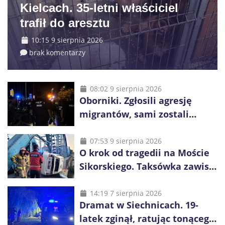
Kielcach. 35-letni właściciel
trafił do aresztu
10:15 9 sierpnia 2026
brak komentarzy
08:02 9 sierpnia 2026
Oborniki. Zgłosili agresję
migrantów, sami zostali
zatrzymani. Policja ujawniła
proceder
07:53 9 sierpnia 2026
O krok od tragedii na Moście
Sikorskiego. Taksówka zawisła
kilka metrów nad Odrą
14:19 7 sierpnia 2026
Dramat w Siechnicach. 19-
latek zginął, ratując tonącego