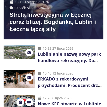
15:10 1 sierpnia 2026
10 osób skomentowało
Strefa Inwestycyjna w Łęcznej
coraz bliżej. Bogdanka, Lublin i
Łęczna łączą siły
10:33 27 lipca 2026
Lublinianie nazwą nowy park
handlowo-rekreacyjny. Do
wygrania 10 tys. zł
10:46 12 lipca 2026
ERKADO z rekordowymi
przychodami. Producent drzwi
świętuje 50-lecie i przyspiesza
inwestycje
12:28 6 lipca 2026
Nowe KFC otwarte w Lublinie.