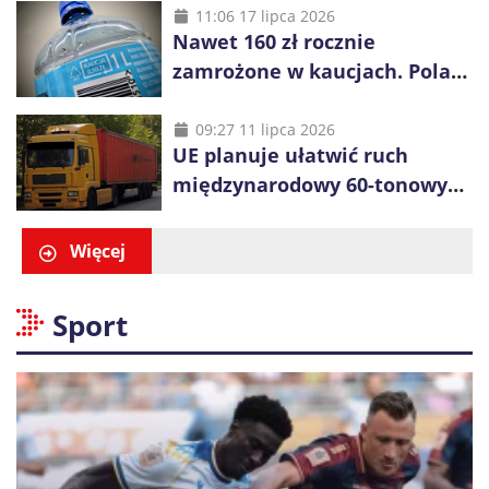
11:06 17 lipca 2026
Nawet 160 zł rocznie
zamrożone w kaucjach. Polacy
mogą tracić pieniądze przez
vouchery
09:27 11 lipca 2026
UE planuje ułatwić ruch
międzynarodowy 60-tonowych
ciężarówek. Kolej obawia się
konkurencji
Więcej
Sport