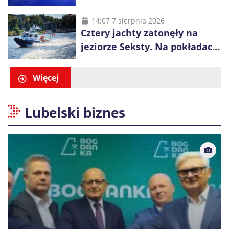
14-latka
14:07 7 sierpnia 2026
Cztery jachty zatonęły na
jeziorze Seksty. Na pokładach
było 37 osób, w tym 29
małoletnich
Więcej
Lubelski biznes