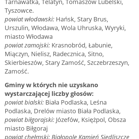
Tarnawatka, Telatyn, Tomaszów Lubelski,
Tyszowce.
powiat włodawski:
Hańsk, Stary Brus,
Urszulin, Włodawa, Wola Uhruska, Wyryki,
miasto Włodawa
powiat zamojski:
Krasnobród, Łabunie,
Miączyn, Nielisz, Radecznica, Sitno,
Skierbieszów, Stary Zamość, Szczebrzeszyn,
Zamość.
Gminy w których nie uzyskano
wystarczającej liczby głosów:
powiat bialski:
Biała Podlaska, Leśna
Podlaska, Drelów miasto Biała Podlaska,
powiat biłgorajski:
Józefów, Księżpol, Obsza
miasto Biłgoraj
powiat chełmski:
Białopole Kamień Siedliszcze