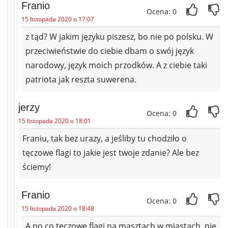
Franio
Ocena: 0
15 listopada 2020 o 17:07
z tąd? W jakim języku piszesz, bo nie po polsku. W
przeciwieństwie do ciebie dbam o swój język
narodowy, język moich przodków. A z ciebie taki
patriota jak reszta suwerena.
jerzy
Ocena: 0
15 listopada 2020 o 18:01
Franiu, tak bez urazy, a jeśliby tu chodziło o
tęczowe flagi to jakie jest twoje zdanie? Ale bez
ściemy!
Franio
Ocena: 0
15 listopada 2020 o 18:48
A po co tęczowe flagi na masztach w miastach, nie