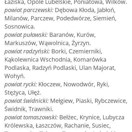
Łaziska, Opole Lubelskie, Poniatowa, Wilków.
powiat parczewski:
Dębowa Kłoda, Jabłoń,
Milanów, Parczew, Podedwórze, Siemień,
Sosnowica.
powiat puławski:
Baranów, Kurów,
Markuszów, Wąwolnica, Żyrzyn.
powiat radzyński:
Borki, Czemierniki,
Kąkolewnica Wschodnia, Komarówka
Podlaska, Radzyń Podlaski, Ulan Majorat,
Wohyń.
powiat rycki:
Kłoczew, Nowodwór, Ryki,
Stężyca, Ułęż.
powiat świdnicki:
Mełgiew, Piaski, Rybczewice,
Świdnik, Trawniki.
powiat tomaszowski:
Bełżec, Krynice, Lubycza
Królewska, Łaszczów, Rachanie, Susiec,