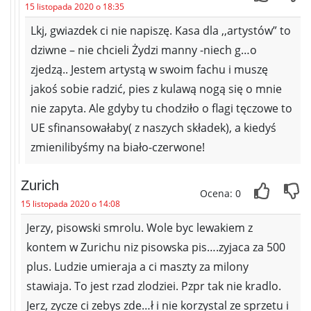
15 listopada 2020 o 18:35
Lkj, gwiazdek ci nie napiszę. Kasa dla ,,artystów” to
dziwne – nie chcieli Żydzi manny -niech g…o
zjedzą.. Jestem artystą w swoim fachu i muszę
jakoś sobie radzić, pies z kulawą nogą się o mnie
nie zapyta. Ale gdyby tu chodziło o flagi tęczowe to
UE sfinansowałaby( z naszych składek), a kiedyś
zmienilibyśmy na biało-czerwone!
Zurich
Ocena: 0
15 listopada 2020 o 14:08
Jerzy, pisowski smrolu. Wole byc lewakiem z
kontem w Zurichu niz pisowska pis….zyjaca za 500
plus. Ludzie umieraja a ci maszty za milony
stawiaja. To jest rzad zlodziei. Pzpr tak nie kradlo.
Jerz, zycze ci zebys zde…ł i nie korzystal ze sprzetu i