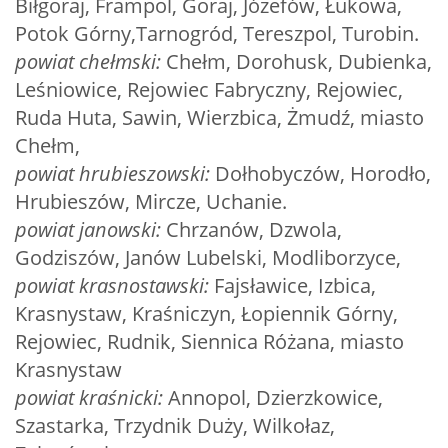
Biłgoraj, Frampol, Goraj, Józefów, Łukowa,
Potok Górny,Tarnogród, Tereszpol, Turobin.
powiat chełmski:
Chełm, Dorohusk, Dubienka,
Leśniowice, Rejowiec Fabryczny, Rejowiec,
Ruda Huta, Sawin, Wierzbica, Żmudź, miasto
Chełm,
powiat hrubieszowski:
Dołhobyczów, Horodło,
Hrubieszów, Mircze, Uchanie.
powiat janowski:
Chrzanów, Dzwola,
Godziszów, Janów Lubelski, Modliborzyce,
powiat krasnostawski:
Fajsławice, Izbica,
Krasnystaw, Kraśniczyn, Łopiennik Górny,
Rejowiec, Rudnik, Siennica Różana, miasto
Krasnystaw
powiat kraśnicki:
Annopol, Dzierzkowice,
Szastarka, Trzydnik Duży, Wilkołaz,