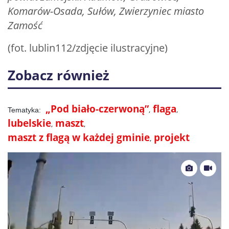
Komarów-Osada, Sułów, Zwierzyniec miasto
Zamość
(fot. lublin112/zdjęcie ilustracyjne)
Zobacz również
„Pod biało-czerwoną”
flaga
lubelskie
maszt
maszt z flagą w każdej gminie
projekt