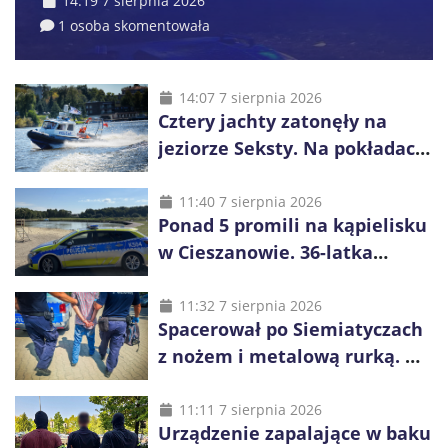
14:19 7 sierpnia 2026
1 osoba skomentowała
14:07 7 sierpnia 2026
Cztery jachty zatonęły na
jeziorze Seksty. Na pokładach
było 37 osób, w tym 29
małoletnich
11:40 7 sierpnia 2026
Ponad 5 promili na kąpielisku
w Cieszanowie. 36-latka
wcześniej została wyciągnięta
z wody
11:32 7 sierpnia 2026
Spacerował po Siemiatyczach
z nożem i metalową rurką. W
plecaku miał skradziony
alkohol i perfumy
11:11 7 sierpnia 2026
Urządzenie zapalające w baku