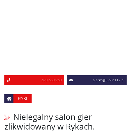
690 680 960
alarm@lublin112.pl
RYKI
Nielegalny salon gier
zlikwidowany w Rykach.