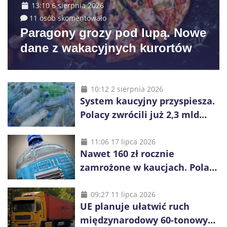
13:10 6 sierpnia 2026
11 osób skomentowało
Paragony grozy pod lupą. Nowe
dane z wakacyjnych kurortów
10:12 2 sierpnia 2026
System kaucyjny przyspiesza.
Polacy zwrócili już 2,3 mld
opakowań
11:06 17 lipca 2026
Nawet 160 zł rocznie
zamrożone w kaucjach. Polacy
mogą tracić pieniądze przez
vouchery
09:27 11 lipca 2026
UE planuje ułatwić ruch
międzynarodowy 60-tonowych