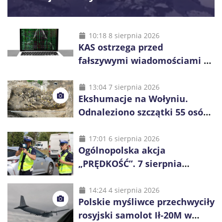
10:18 8 sierpnia 2026
KAS ostrzega przed
fałszywymi wiadomościami o
zwrocie podatku. Oszuści dają
48 godzin
13:04 7 sierpnia 2026
Ekshumacje na Wołyniu.
Odnaleziono szczątki 55 osób,
niemal połowa to dzieci
17:01 6 sierpnia 2026
Ogólnopolska akcja
„PRĘDKOŚĆ”. 7 sierpnia
policjanci ruszą z kontrolami
14:24 4 sierpnia 2026
Polskie myśliwce przechwyciły
rosyjski samolot Ił-20M w