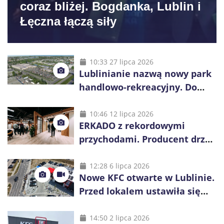
coraz bliżej. Bogdanka, Lublin i
Łęczna łączą siły
10:33 27 lipca 2026
Lublinianie nazwą nowy park
handlowo-rekreacyjny. Do
wygrania 10 tys. zł
10:46 12 lipca 2026
ERKADO z rekordowymi
przychodami. Producent drzwi
świętuje 50-lecie i przyspiesza
inwestycje
12:28 6 lipca 2026
Nowe KFC otwarte w Lublinie.
Przed lokalem ustawiła się
długa kolejka
14:50 2 lipca 2026