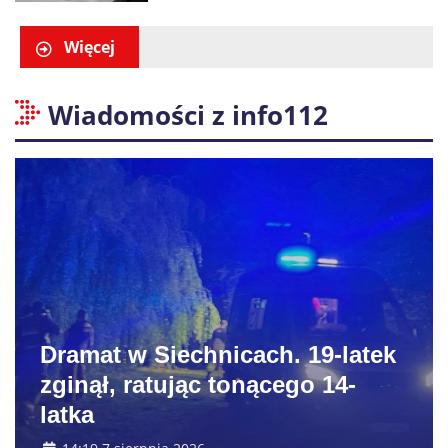
pobliżu Koszalina
Więcej
Wiadomości z info112
Dramat w Siechnicach. 19-latek
zginął, ratując tonącego 14-
latka