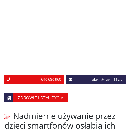
690 680 960
alarm@lublin112.pl
ZDROWIE I STYL ŻYCIA
Nadmierne używanie przez
dzieci smartfonów osłabia ich