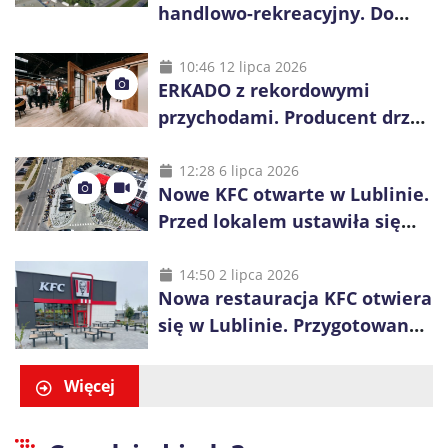
handlowo-rekreacyjny. Do
wygrania 10 tys. zł
10:46 12 lipca 2026
ERKADO z rekordowymi
przychodami. Producent drzwi
świętuje 50-lecie i przyspiesza
inwestycje
12:28 6 lipca 2026
Nowe KFC otwarte w Lublinie.
Przed lokalem ustawiła się
długa kolejka
14:50 2 lipca 2026
Nowa restauracja KFC otwiera
się w Lublinie. Przygotowano
promocje dla pierwszych gości
Więcej