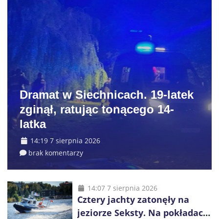
Dramat w Siechnicach. 19-latek
zginął, ratując tonącego 14-
latka
14:19 7 sierpnia 2026
brak komentarzy
14:07 7 sierpnia 2026
Cztery jachty zatonęły na
jeziorze Seksty. Na pokładach