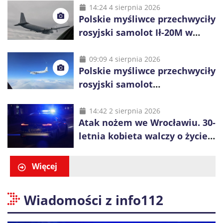
14:24 4 sierpnia 2026
Polskie myśliwce przechwyciły
rosyjski samolot Ił-20M w
pobliżu Koszalina
09:09 4 sierpnia 2026
Polskie myśliwce przechwyciły
rosyjski samolot
rozpoznawczy nad Bałtykiem
14:42 2 sierpnia 2026
Atak nożem we Wrocławiu. 30-
letnia kobieta walczy o życie,
zatrzymano 18-letniego
obywatela Ukrainy
Więcej
Wiadomości z info112