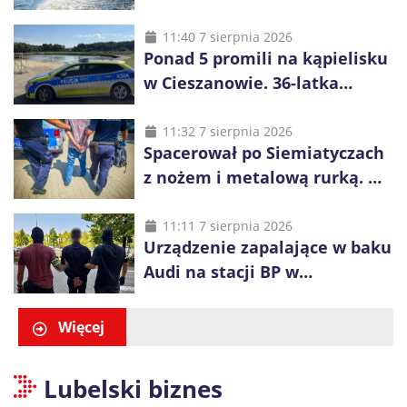
było 37 osób, w tym 29
małoletnich
11:40 7 sierpnia 2026
Ponad 5 promili na kąpielisku
w Cieszanowie. 36-latka
wcześniej została wyciągnięta
z wody
11:32 7 sierpnia 2026
Spacerował po Siemiatyczach
z nożem i metalową rurką. W
plecaku miał skradziony
alkohol i perfumy
11:11 7 sierpnia 2026
Urządzenie zapalające w baku
Audi na stacji BP w
Swarzędzu. Zatrzymano
właściciela auta
Więcej
Lubelski biznes