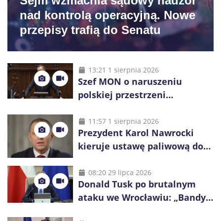
Sejm wzmacnia sądowy nadzór
nad kontrolą operacyjną. Nowe
przepisy trafią do Senatu
13:21 1 sierpnia 2026
Szef MON o naruszeniu
polskiej przestrzeni
powietrznej: „Rakieta
zostałaby zestrzelona”
11:57 1 sierpnia 2026
Prezydent Karol Nawrocki
kieruje ustawę paliwową do
Trybunału Konstytucyjnego.
Ostrzega przed podwyżkami
08:20 29 lipca 2026
Donald Tusk po brutalnym
ataku we Wrocławiu: „Bandyci
nie mogą dyktować zasad na