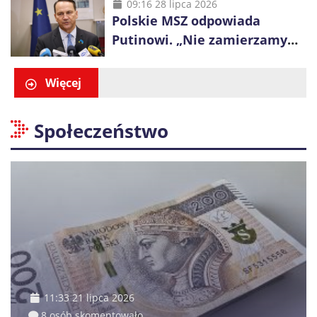
polskich ulicach”
09:16 28 lipca 2026
Polskie MSZ odpowiada
Putinowi. „Nie zamierzamy
wysuwać roszczeń wobec
Ukrainy”
Więcej
Społeczeństwo
11:33 21 lipca 2026
8 osób skomentowało