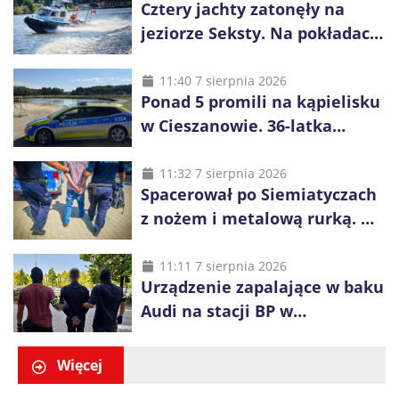
Cztery jachty zatonęły na
jeziorze Seksty. Na pokładach
było 37 osób, w tym 29
małoletnich
11:40 7 sierpnia 2026
Ponad 5 promili na kąpielisku
w Cieszanowie. 36-latka
wcześniej została wyciągnięta
z wody
11:32 7 sierpnia 2026
Spacerował po Siemiatyczach
z nożem i metalową rurką. W
plecaku miał skradziony
alkohol i perfumy
11:11 7 sierpnia 2026
Urządzenie zapalające w baku
Audi na stacji BP w
Swarzędzu. Zatrzymano
właściciela auta
Więcej