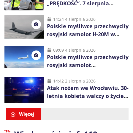
„PRĘDKOŚĆ”. 7 sierpnia
policjanci ruszą z kontrolami
14:24 4 sierpnia 2026
Polskie myśliwce przechwyciły
rosyjski samolot Ił-20M w
pobliżu Koszalina
09:09 4 sierpnia 2026
Polskie myśliwce przechwyciły
rosyjski samolot
rozpoznawczy nad Bałtykiem
14:42 2 sierpnia 2026
Atak nożem we Wrocławiu. 30-
letnia kobieta walczy o życie,
zatrzymano 18-letniego
obywatela Ukrainy
Więcej