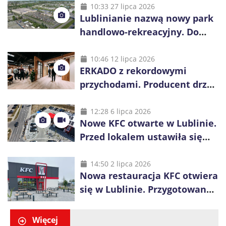
10:33 27 lipca 2026
Lublinianie nazwą nowy park
handlowo-rekreacyjny. Do
wygrania 10 tys. zł
10:46 12 lipca 2026
ERKADO z rekordowymi
przychodami. Producent drzwi
świętuje 50-lecie i przyspiesza
inwestycje
12:28 6 lipca 2026
Nowe KFC otwarte w Lublinie.
Przed lokalem ustawiła się
długa kolejka
14:50 2 lipca 2026
Nowa restauracja KFC otwiera
się w Lublinie. Przygotowano
promocje dla pierwszych gości
Więcej