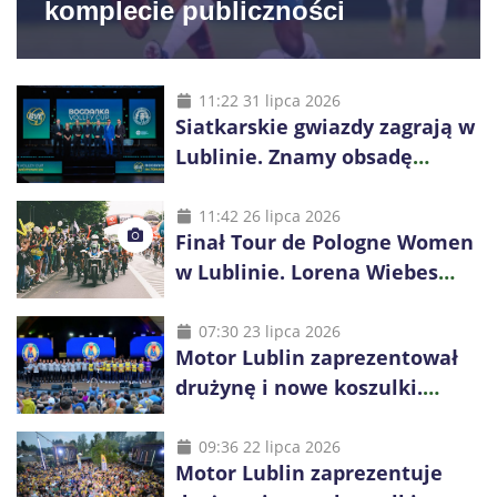
komplecie publiczności
11:22 31 lipca 2026
Siatkarskie gwiazdy zagrają w
Lublinie. Znamy obsadę
Bogdanka Volley Cup 2026
11:42 26 lipca 2026
Finał Tour de Pologne Women
w Lublinie. Lorena Wiebes
broni prowadzenia
07:30 23 lipca 2026
Motor Lublin zaprezentował
drużynę i nowe koszulki.
Mariusz Misiura poprowadzi
zespół w sezonie 2026/27
09:36 22 lipca 2026
Motor Lublin zaprezentuje