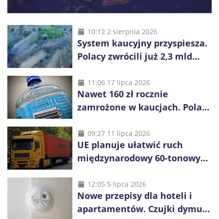
10:12 2 sierpnia 2026
System kaucyjny przyspiesza.
Polacy zwrócili już 2,3 mld
opakowań
11:06 17 lipca 2026
Nawet 160 zł rocznie
zamrożone w kaucjach. Polacy
mogą tracić pieniądze przez
vouchery
09:27 11 lipca 2026
UE planuje ułatwić ruch
międzynarodowy 60-tonowych
ciężarówek. Kolej obawia się
konkurencji
12:05 5 lipca 2026
Nowe przepisy dla hoteli i
apartamentów. Czujki dymu