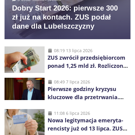
Dobry Start 2026: pierwsze 300
zł już na kontach. ZUS podał
dane dla Lubelszczyzny
08:19 13 lipca 2026
ZUS zwrócił przedsiębiorcom
ponad 1,25 mld zł. Rozliczono
niemal wszystkie wnioski
08:49 7 lipca 2026
Pierwsze godziny kryzysu
kluczowe dla przetrwania.
Służby nie dotrą do
wszystkich od razu
11:08 6 lipca 2026
Nowa legitymacja emeryta-
rencisty już od 13 lipca. ZUS