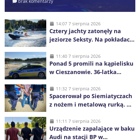
brak komentarzy
14:07 7 sierpnia 2026
Cztery jachty zatonęły na
jeziorze Seksty. Na pokładach
było 37 osób, w tym 29
małoletnich
11:40 7 sierpnia 2026
Ponad 5 promili na kąpielisku
w Cieszanowie. 36-latka
wcześniej została wyciągnięta
z wody
11:32 7 sierpnia 2026
Spacerował po Siemiatyczach
z nożem i metalową rurką. W
plecaku miał skradziony
alkohol i perfumy
11:11 7 sierpnia 2026
Urządzenie zapalające w baku
Audi na stacji BP w