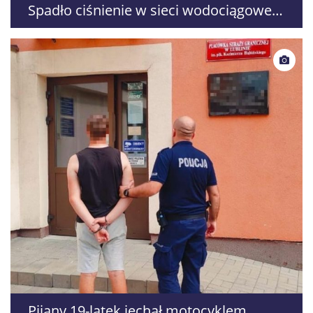
Spadło ciśnienie w sieci wodociągowej,
PGK Wólka apeluje o oszczędzanie
wody
Pijany 19-latek jechał motocyklem