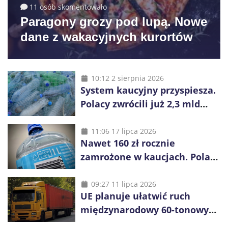
11 osób skomentowało
Paragony grozy pod lupą. Nowe
dane z wakacyjnych kurortów
10:12 2 sierpnia 2026
System kaucyjny przyspiesza.
Polacy zwrócili już 2,3 mld
opakowań
11:06 17 lipca 2026
Nawet 160 zł rocznie
zamrożone w kaucjach. Polacy
mogą tracić pieniądze przez
vouchery
09:27 11 lipca 2026
UE planuje ułatwić ruch
międzynarodowy 60-tonowych
ciężarówek. Kolej obawia się