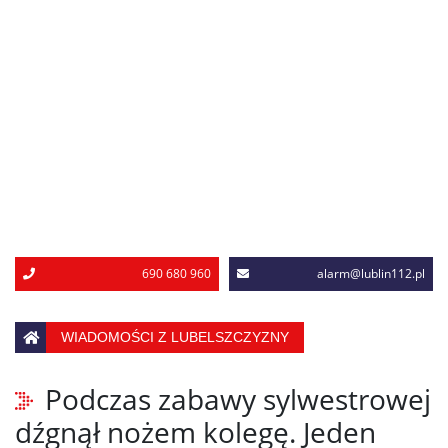
690 680 960
alarm@lublin112.pl
WIADOMOŚCI Z LUBELSZCZYZNY
Podczas zabawy sylwestrowej
dźgnął nożem kolegę. Jeden