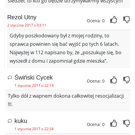
siedzieć to kto go będzie utrzymywał?my wszyscy!!!!
Rezol Utny
Ocena: 0
2 stycznia 2017 o 03:11
Gdyby poszkodowany był z mojej rodziny, to
sprawca powinien się bać wyjść po tych 6 latach.
Najwyżej w 112 napisano by, że „poszukuje się, bo
wyszedł z domu i zapomniał gdzie mieszka”.
Świński Cycek
Ocena: 0
1 stycznia 2017 o 22:14
Tylko dół z wapnem dokona całkowitej resocjalizacji
!!!.
kuku
Ocena: 0
1 stycznia 2017 o 22:34