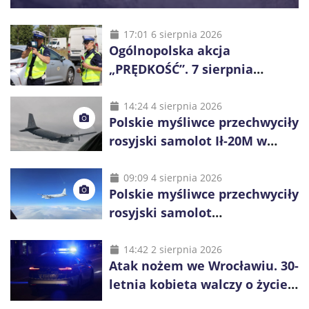
17:01 6 sierpnia 2026
Ogólnopolska akcja
„PRĘDKOŚĆ”. 7 sierpnia
policjanci ruszą z kontrolami
14:24 4 sierpnia 2026
Polskie myśliwce przechwyciły
rosyjski samolot Ił-20M w
pobliżu Koszalina
09:09 4 sierpnia 2026
Polskie myśliwce przechwyciły
rosyjski samolot
rozpoznawczy nad Bałtykiem
14:42 2 sierpnia 2026
Atak nożem we Wrocławiu. 30-
letnia kobieta walczy o życie,
zatrzymano 18-letniego