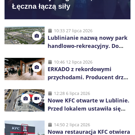
Łęczna łączą siły
10:33 27 lipca 2026
Lublinianie nazwą nowy park
handlowo-rekreacyjny. Do
wygrania 10 tys. zł
10:46 12 lipca 2026
ERKADO z rekordowymi
przychodami. Producent drzwi
świętuje 50-lecie i przyspiesza
inwestycje
12:28 6 lipca 2026
Nowe KFC otwarte w Lublinie.
Przed lokalem ustawiła się
długa kolejka
14:50 2 lipca 2026
Nowa restauracja KFC otwiera