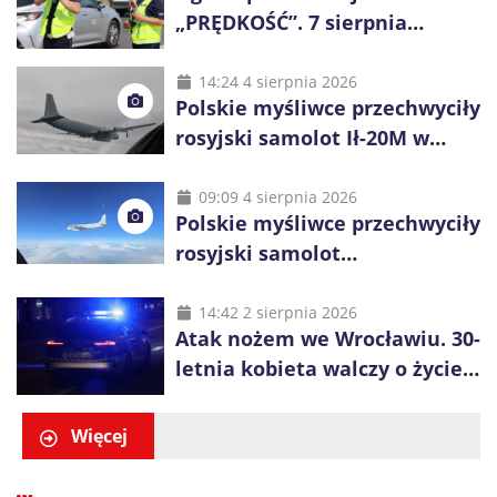
„PRĘDKOŚĆ”. 7 sierpnia
policjanci ruszą z kontrolami
14:24 4 sierpnia 2026
Polskie myśliwce przechwyciły
rosyjski samolot Ił-20M w
pobliżu Koszalina
09:09 4 sierpnia 2026
Polskie myśliwce przechwyciły
rosyjski samolot
rozpoznawczy nad Bałtykiem
14:42 2 sierpnia 2026
Atak nożem we Wrocławiu. 30-
letnia kobieta walczy o życie,
zatrzymano 18-letniego
obywatela Ukrainy
Więcej