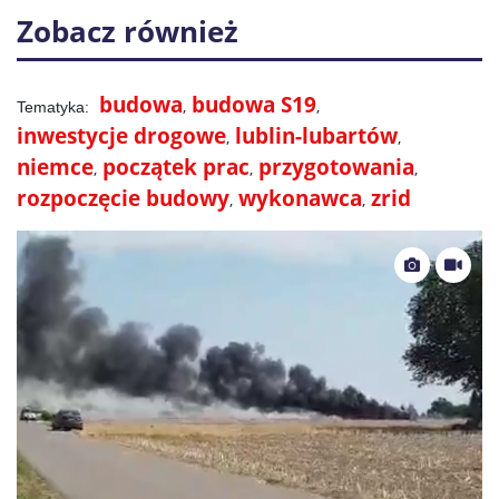
Zobacz również
budowa
budowa S19
inwestycje drogowe
lublin-lubartów
niemce
początek prac
przygotowania
rozpoczęcie budowy
wykonawca
zrid