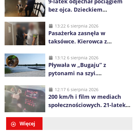
9-latek odjechał pociągiem
bez ojca. Dzieckiem
zaopiekowali się pasażerowie
i kierownik składu
13:22 6 sierpnia 2026
Pasażerka zasnęła w
taksówce. Kierowca z
Kazachstanu miał wywieźć ją
na obrzeża Wrocławia
13:12 6 sierpnia 2026
Pływała w „Bugaju” z
pytonami na szyi.
Interweniowała policja
12:17 6 sierpnia 2026
200 km/h i film w mediach
społecznościowych. 21-latek
dostał 6 tys. zł mandatów
Więcej