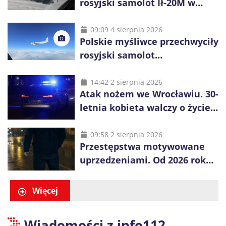
rosyjski samolot Ił-20M w
pobliżu Koszalina
09:09 4 sierpnia 2026
Polskie myśliwce przechwyciły
rosyjski samolot
rozpoznawczy nad Bałtykiem
14:42 2 sierpnia 2026
Atak nożem we Wrocławiu. 30-
letnia kobieta walczy o życie,
zatrzymano 18-letniego
obywatela Ukrainy
09:58 2 sierpnia 2026
Przestępstwa motywowane
uprzedzeniami. Od 2026 roku
obowiązują nowe zasady
liczenia danych
Więcej
Wiadomości z info112