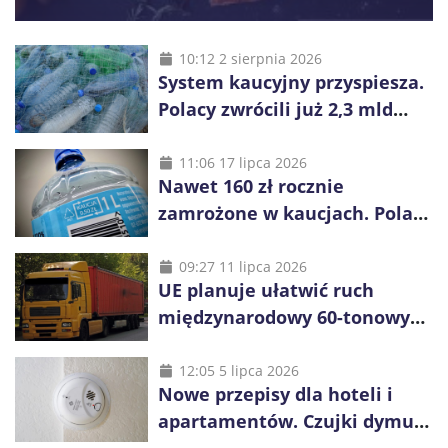
10:12 2 sierpnia 2026
System kaucyjny przyspiesza.
Polacy zwrócili już 2,3 mld
opakowań
11:06 17 lipca 2026
Nawet 160 zł rocznie
zamrożone w kaucjach. Polacy
mogą tracić pieniądze przez
vouchery
09:27 11 lipca 2026
UE planuje ułatwić ruch
międzynarodowy 60-tonowych
ciężarówek. Kolej obawia się
konkurencji
12:05 5 lipca 2026
Nowe przepisy dla hoteli i
apartamentów. Czujki dymu
są już obowiązkowe