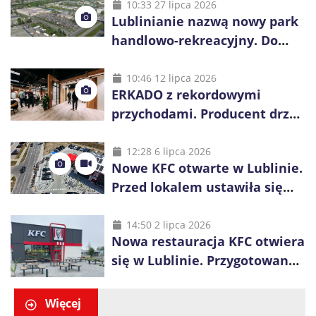
10:33 27 lipca 2026
Lublinianie nazwą nowy park
handlowo-rekreacyjny. Do
wygrania 10 tys. zł
10:46 12 lipca 2026
ERKADO z rekordowymi
przychodami. Producent drzwi
świętuje 50-lecie i przyspiesza
inwestycje
12:28 6 lipca 2026
Nowe KFC otwarte w Lublinie.
Przed lokalem ustawiła się
długa kolejka
14:50 2 lipca 2026
Nowa restauracja KFC otwiera
się w Lublinie. Przygotowano
promocje dla pierwszych gości
Więcej