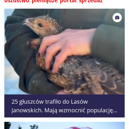
oszustwo
pieniądze
portal
sprzedaż
25 głuszców trafiło do Lasów
Janowskich. Mają wzmocnić populację
zagrożonego gatunku