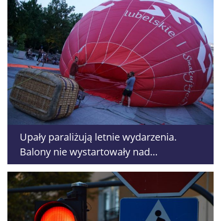
Upały paraliżują letnie wydarzenia.
Balony nie wystartowały nad
Nałęczowem, odwoływane są treningi i
warsztaty