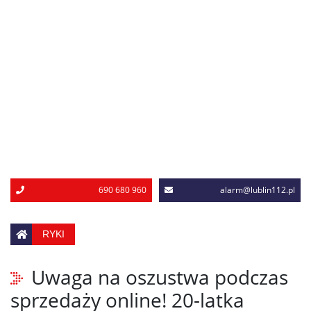
690 680 960
alarm@lublin112.pl
RYKI
Uwaga na oszustwa podczas
sprzedaży online! 20-latka