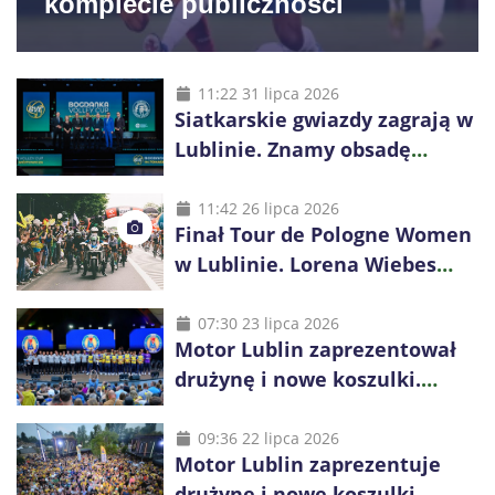
komplecie publiczności
11:22 31 lipca 2026
Siatkarskie gwiazdy zagrają w
Lublinie. Znamy obsadę
Bogdanka Volley Cup 2026
11:42 26 lipca 2026
Finał Tour de Pologne Women
w Lublinie. Lorena Wiebes
broni prowadzenia
07:30 23 lipca 2026
Motor Lublin zaprezentował
drużynę i nowe koszulki.
Mariusz Misiura poprowadzi
zespół w sezonie 2026/27
09:36 22 lipca 2026
Motor Lublin zaprezentuje
drużynę i nowe koszulki.