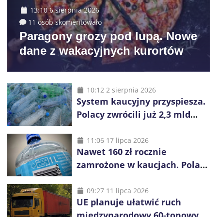
13:10 6 sierpnia 2026
11 osób skomentowało
Paragony grozy pod lupą. Nowe
dane z wakacyjnych kurortów
10:12 2 sierpnia 2026
System kaucyjny przyspiesza.
Polacy zwrócili już 2,3 mld
opakowań
11:06 17 lipca 2026
Nawet 160 zł rocznie
zamrożone w kaucjach. Polacy
mogą tracić pieniądze przez
vouchery
09:27 11 lipca 2026
UE planuje ułatwić ruch
międzynarodowy 60-tonowych