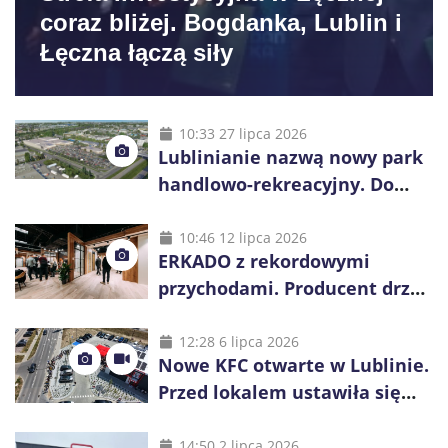
coraz bliżej. Bogdanka, Lublin i
Łęczna łączą siły
10:33 27 lipca 2026
Lublinianie nazwą nowy park
handlowo-rekreacyjny. Do
wygrania 10 tys. zł
10:46 12 lipca 2026
ERKADO z rekordowymi
przychodami. Producent drzwi
świętuje 50-lecie i przyspiesza
inwestycje
12:28 6 lipca 2026
Nowe KFC otwarte w Lublinie.
Przed lokalem ustawiła się
długa kolejka
14:50 2 lipca 2026