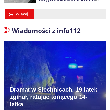
pobliżu Koszalina
Więcej
Wiadomości z info112
Dramat w Siechnicach. 19-latek
zginął, ratując tonącego 14-
latka