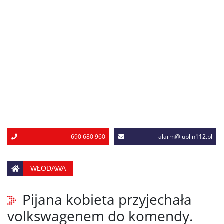
690 680 960
alarm@lublin112.pl
WŁODAWA
Pijana kobieta przyjechała
volkswagenem do komendy.