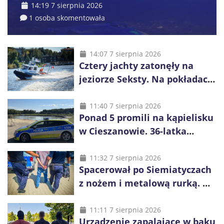
14:19 7 sierpnia 2026
1 osoba skomentowała
14:07 7 sierpnia 2026
Cztery jachty zatonęły na
jeziorze Seksty. Na pokładach
było 37 osób, w tym 29
małoletnich
11:40 7 sierpnia 2026
Ponad 5 promili na kąpielisku
w Cieszanowie. 36-latka
wcześniej została wyciągnięta
z wody
11:32 7 sierpnia 2026
Spacerował po Siemiatyczach
z nożem i metalową rurką. W
plecaku miał skradziony
alkohol i perfumy
11:11 7 sierpnia 2026
Urządzenie zapalające w baku