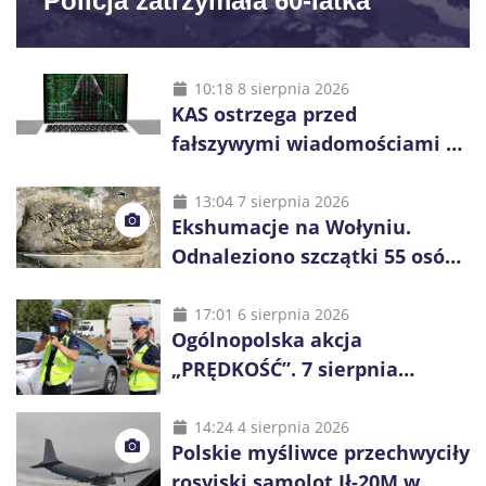
Policja zatrzymała 60-latka
10:18 8 sierpnia 2026
KAS ostrzega przed
fałszywymi wiadomościami o
zwrocie podatku. Oszuści dają
48 godzin
13:04 7 sierpnia 2026
Ekshumacje na Wołyniu.
Odnaleziono szczątki 55 osób,
niemal połowa to dzieci
17:01 6 sierpnia 2026
Ogólnopolska akcja
„PRĘDKOŚĆ”. 7 sierpnia
policjanci ruszą z kontrolami
14:24 4 sierpnia 2026
Polskie myśliwce przechwyciły
rosyjski samolot Ił-20M w