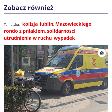
Zobacz również
kolizja
lublin
Mazowieckiego
rondo z pniakiem
solidarnosci
utrudnienia w ruchu
wypadek