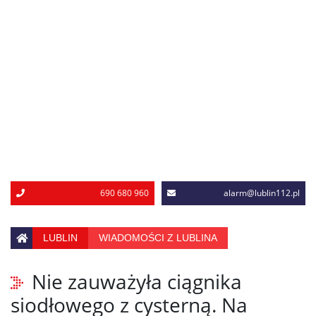
690 680 960
alarm@lublin112.pl
LUBLIN
WIADOMOŚCI Z LUBLINA
Nie zauważyła ciągnika
siodłowego z cysterną. Na