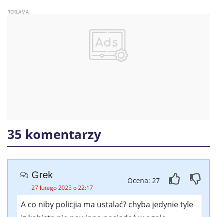
35 komentarzy
Grek
Ocena: 27
27 lutego 2025 o 22:17
A co niby policjia ma ustalać? chyba jedynie tyle