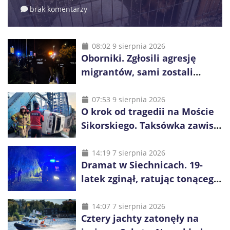
brak komentarzy
08:02 9 sierpnia 2026
Oborniki. Zgłosili agresję
migrantów, sami zostali
zatrzymani. Policja ujawniła
proceder
07:53 9 sierpnia 2026
O krok od tragedii na Moście
Sikorskiego. Taksówka zawisła
kilka metrów nad Odrą
14:19 7 sierpnia 2026
Dramat w Siechnicach. 19-
latek zginął, ratując tonącego
14-latka
14:07 7 sierpnia 2026
Cztery jachty zatonęły na