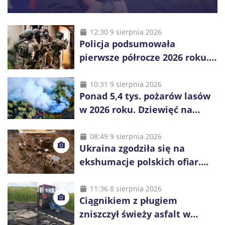
12:30 9 sierpnia 2026
Policja podsumowała
pierwsze półrocze 2026 roku.
Rekordowe 92,3 tony
zabezpieczonych narkotyków
10:31 9 sierpnia 2026
Ponad 5,4 tys. pożarów lasów
w 2026 roku. Dziewięć na
dziesięć powoduje człowiek
08:49 9 sierpnia 2026
Ukraina zgodziła się na
ekshumacje polskich ofiar.
Prace obejmą Hutę Pieniacką
i Ugły
11:36 8 sierpnia 2026
Ciągnikiem z pługiem
zniszczył świeży asfalt w