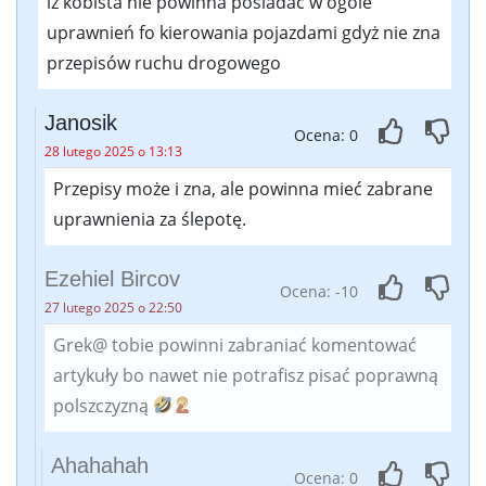
iz kobista nie powinna posiadać w ogole
uprawnień fo kierowania pojazdami gdyż nie zna
przepisów ruchu drogowego
Janosik
Ocena: 0
28 lutego 2025 o 13:13
Przepisy może i zna, ale powinna mieć zabrane
uprawnienia za ślepotę.
Ezehiel Bircov
Ocena: -10
27 lutego 2025 o 22:50
Grek@ tobie powinni zabraniać komentować
artykuły bo nawet nie potrafisz pisać poprawną
polszczyzną
Ahahahah
Ocena: 0