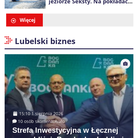
jeziorze Seksty. Na pokładach
było 37 osób, w tym 29
małoletnich
Więcej
Lubelski biznes
15:10 1 sierpnia 2026
10 osób skomentowało
Strefa Inwestycyjna w Łęcznej