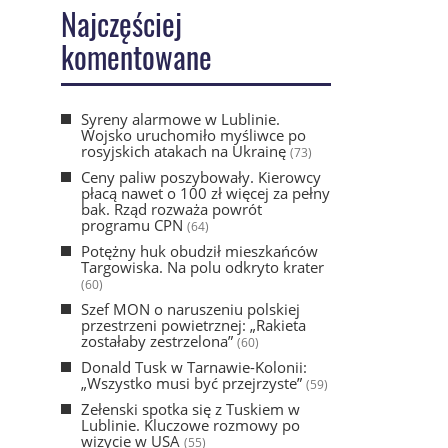
Najczęściej
komentowane
Syreny alarmowe w Lublinie.
Wojsko uruchomiło myśliwce po
rosyjskich atakach na Ukrainę
(73)
Ceny paliw poszybowały. Kierowcy
płacą nawet o 100 zł więcej za pełny
bak. Rząd rozważa powrót
programu CPN
(64)
Potężny huk obudził mieszkańców
Targowiska. Na polu odkryto krater
(60)
Szef MON o naruszeniu polskiej
przestrzeni powietrznej: „Rakieta
zostałaby zestrzelona”
(60)
Donald Tusk w Tarnawie-Kolonii:
„Wszystko musi być przejrzyste”
(59)
Zełenski spotka się z Tuskiem w
Lublinie. Kluczowe rozmowy po
wizycie w USA
(55)