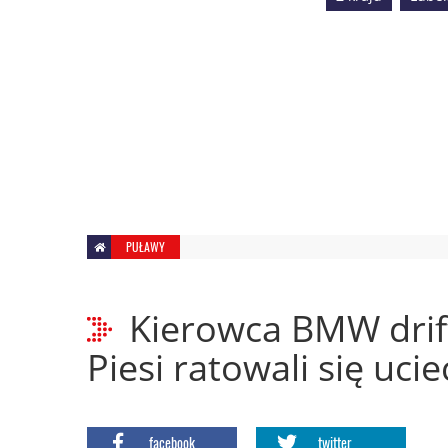
PUŁAWY
Kierowca BMW drif
Piesi ratowali się uci
facebook
twitter