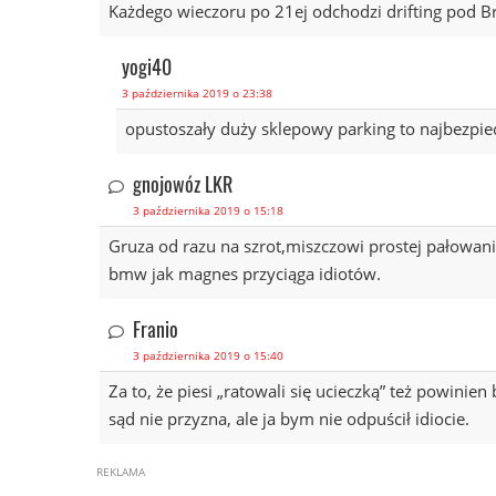
Każdego wieczoru po 21ej odchodzi drifting pod Bric
yogi40
3 października 2019 o 23:38
opustoszały duży sklepowy parking to najbezpiecz
gnojowóz LKR
3 października 2019 o 15:18
Gruza od razu na szrot,miszczowi prostej pałowani
bmw jak magnes przyciąga idiotów.
Franio
3 października 2019 o 15:40
Za to, że piesi „ratowali się ucieczką” też powinie
sąd nie przyzna, ale ja bym nie odpuścił idiocie.