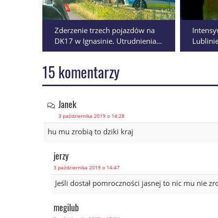
Zderzenie trzech pojazdów na
Intens
DK17 w Ignasinie. Utrudnienia
Lublini
na trasie Piaski–Krasnystaw
Zamkow
urodzin
15 komentarzy
Janek
3 października 2019 o 14:28
hu mu zrobią to dziki kraj
jerzy
3 października 2019 o 14:47
Jeśli dostał pomroczności jasnej to nic mu nie zr
megilub