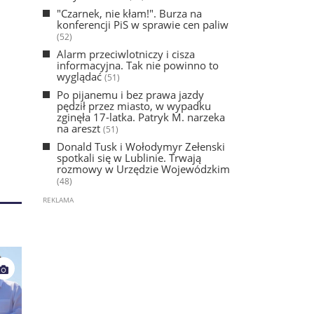
"Czarnek, nie kłam!". Burza na
konferencji PiS w sprawie cen paliw
(52)
Alarm przeciwlotniczy i cisza
informacyjna. Tak nie powinno to
wyglądać
(51)
Po pijanemu i bez prawa jazdy
pędził przez miasto, w wypadku
zginęła 17-latka. Patryk M. narzeka
na areszt
(51)
Donald Tusk i Wołodymyr Zełenski
spotkali się w Lublinie. Trwają
rozmowy w Urzędzie Wojewódzkim
(48)