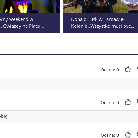
ywny weekend w
Donald Tusk w Tarnawie-
e. Gwiazdy na Placu
Kolonii: „Wszystko musi być
ym, Sztukmistrze i 709.
przejrzyste”
y miasta
Ocena: 0
Ocena: 0
obią.
Ocena: 0