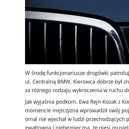
W środę funkcjonariusze drogówki patroluj
ul. Centralną BMW. Kierowca dobrze był zn
za różnego rodzaju wykroczenia w ruchu d
Jak wyjaśnia podkom. Ewa Rejn-Kozak z K
momencie mężczyzna wprowadził swój pojaz
omal nie wjechał w ludzi przechodzących po
gwałtowna i niebezpieczna, że piesi musiel