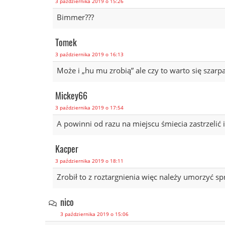
3 października 2019 o 15:26
Bimmer???
Tomek
3 października 2019 o 16:13
Może i „hu mu zrobią” ale czy to warto się szarp
Mickey66
3 października 2019 o 17:54
A powinni od razu na miejscu śmiecia zastrzelić
Kacper
3 października 2019 o 18:11
Zrobił to z roztargnienia więc należy umorzyć sp
nico
3 października 2019 o 15:06