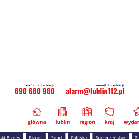
690 680 960
alarm@lublin112.pl
główna
lublin
region
kraj
wydar
ski Biznes
Biznes
Sport
Polityka
Społeczeństwo
Z