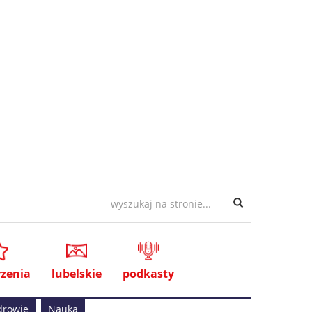
zenia
lubelskie
podkasty
drowie
Nauka