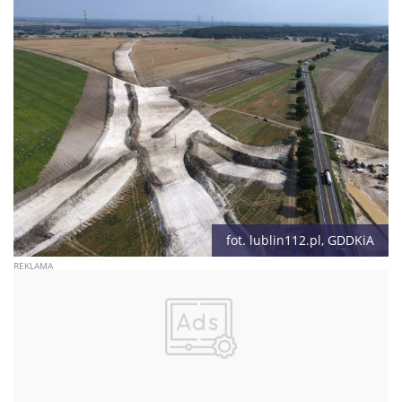
fot. lublin112.pl, GDDKiA