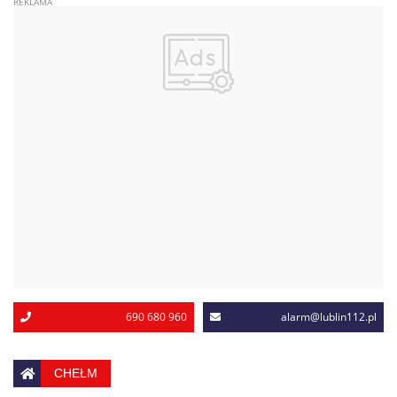
690 680 960
alarm@lublin112.pl
CHEŁM