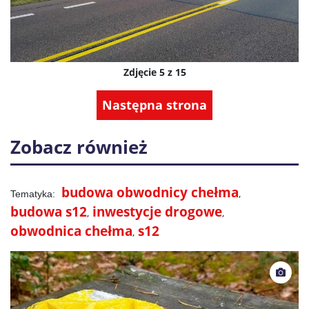
Zdjęcie 5 z 15
Następna strona
Zobacz również
budowa obwodnicy chełma
budowa s12
inwestycje drogowe
obwodnica chełma
s12