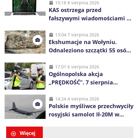
10:18 8 sierpnia 2026
KAS ostrzega przed
fałszywymi wiadomościami o
zwrocie podatku. Oszuści dają
48 godzin
13:04 7 sierpnia 2026
Ekshumacje na Wołyniu.
Odnaleziono szczątki 55 osób,
niemal połowa to dzieci
17:01 6 sierpnia 2026
Ogólnopolska akcja
„PRĘDKOŚĆ”. 7 sierpnia
policjanci ruszą z kontrolami
14:24 4 sierpnia 2026
Polskie myśliwce przechwyciły
rosyjski samolot Ił-20M w
pobliżu Koszalina
Więcej