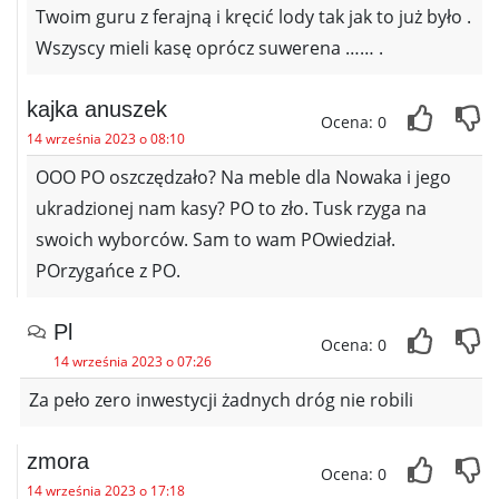
Twoim guru z ferajną i kręcić lody tak jak to już było .
Wszyscy mieli kasę oprócz suwerena …… .
kajka anuszek
Ocena: 0
14 września 2023 o 08:10
OOO PO oszczędzało? Na meble dla Nowaka i jego
ukradzionej nam kasy? PO to zło. Tusk rzyga na
swoich wyborców. Sam to wam POwiedział.
POrzygańce z PO.
Pl
Ocena: 0
14 września 2023 o 07:26
Za peło zero inwestycji żadnych dróg nie robili
zmora
Ocena: 0
14 września 2023 o 17:18