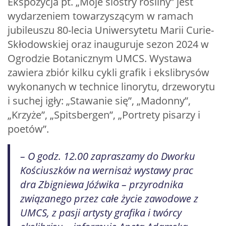
Ekspozycja pt. „Moje siostry rośliny” jest
wydarzeniem towarzyszącym w ramach
jubileuszu 80-lecia Uniwersytetu Marii Curie-
Skłodowskiej oraz inauguruje sezon 2024 w
Ogrodzie Botanicznym UMCS. Wystawa
zawiera zbiór kilku cykli grafik i ekslibrysów
wykonanych w technice linorytu, drzeworytu
i suchej igły: „Stawanie się”, „Madonny”,
„Krzyże”, „Spitsbergen”, „Portrety pisarzy i
poetów”.
– O godz. 12.00 zapraszamy do Dworku
Kościuszków na wernisaż wystawy prac
dra Zbigniewa Jóźwika – przyrodnika
związanego przez całe życie zawodowe z
UMCS, z pasji artysty grafika i twórcy