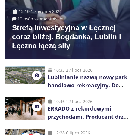
15:10 1 sierpnia 2026
10 osób skomentowało
Strefa Inwestycyjna w Łęcznej
coraz bliżej. Bogdanka, Lublin i
Łęczna łączą siły
10:33 27 lipca 2026
Lublinianie nazwą nowy park
handlowo-rekreacyjny. Do
wygrania 10 tys. zł
10:46 12 lipca 2026
ERKADO z rekordowymi
przychodami. Producent drzwi
świętuje 50-lecie i przyspiesza
inwestycje
12:28 6 lipca 2026