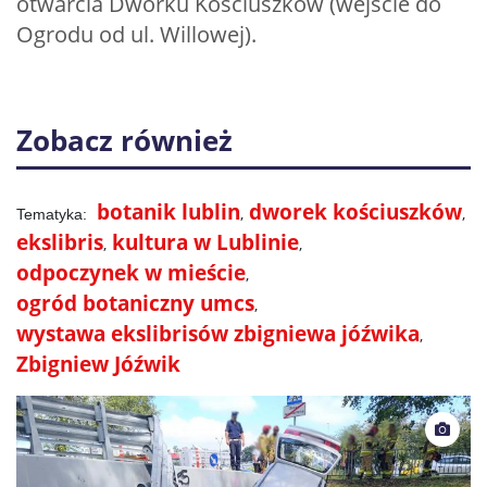
otwarcia Dworku Kościuszków (wejście do
Ogrodu od ul. Willowej).
Zobacz również
botanik lublin
dworek kościuszków
ekslibris
kultura w Lublinie
odpoczynek w mieście
ogród botaniczny umcs
wystawa ekslibrisów zbigniewa jóźwika
Zbigniew Jóźwik