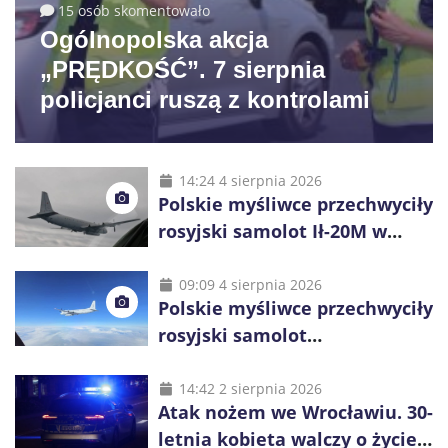
15 osób skomentowało
Ogólnopolska akcja
„PRĘDKOŚĆ”. 7 sierpnia
policjanci ruszą z kontrolami
14:24 4 sierpnia 2026
Polskie myśliwce przechwyciły
rosyjski samolot Ił-20M w
pobliżu Koszalina
09:09 4 sierpnia 2026
Polskie myśliwce przechwyciły
rosyjski samolot
rozpoznawczy nad Bałtykiem
14:42 2 sierpnia 2026
Atak nożem we Wrocławiu. 30-
letnia kobieta walczy o życie,