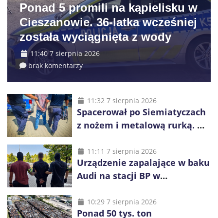
Ponad 5 promili na kąpielisku w
Cieszanowie. 36-latka wcześniej
została wyciągnięta z wody
11:40 7 sierpnia 2026
brak komentarzy
11:32 7 sierpnia 2026
Spacerował po Siemiatyczach
z nożem i metalową rurką. W
plecaku miał skradziony
alkohol i perfumy
11:11 7 sierpnia 2026
Urządzenie zapalające w baku
Audi na stacji BP w
Swarzędzu. Zatrzymano
właściciela auta
10:29 7 sierpnia 2026
Ponad 50 tys. ton