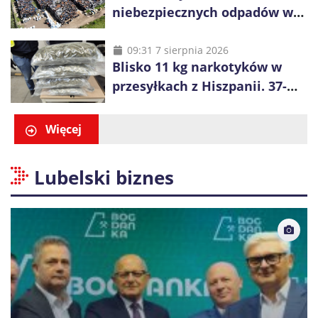
niebezpiecznych odpadów w
Rogowcu. Służby ponownie
weszły na jedno z
09:31 7 sierpnia 2026
Blisko 11 kg narkotyków w
największych składowisk w
przesyłkach z Hiszpanii. 37-
Europie
latek zatrzymany w Krakowie
Więcej
Lubelski biznes