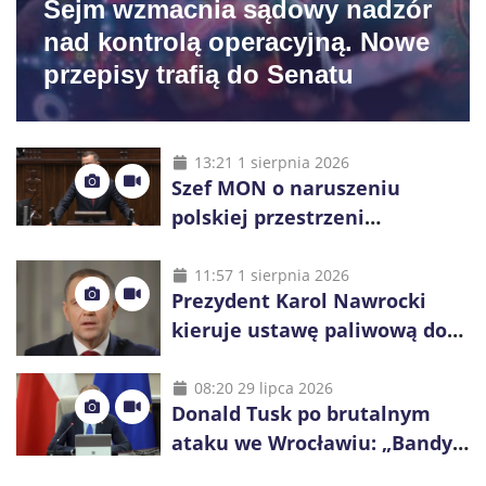
Sejm wzmacnia sądowy nadzór
nad kontrolą operacyjną. Nowe
przepisy trafią do Senatu
13:21 1 sierpnia 2026
Szef MON o naruszeniu
polskiej przestrzeni
powietrznej: „Rakieta
zostałaby zestrzelona”
11:57 1 sierpnia 2026
Prezydent Karol Nawrocki
kieruje ustawę paliwową do
Trybunału Konstytucyjnego.
Ostrzega przed podwyżkami
08:20 29 lipca 2026
Donald Tusk po brutalnym
ataku we Wrocławiu: „Bandyci
nie mogą dyktować zasad na