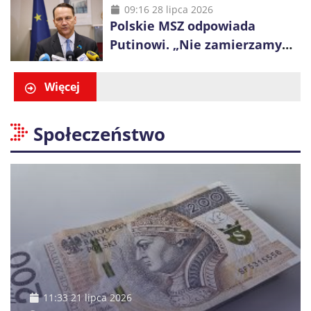
polskich ulicach”
09:16 28 lipca 2026
Polskie MSZ odpowiada
Putinowi. „Nie zamierzamy
wysuwać roszczeń wobec
Ukrainy”
Więcej
Społeczeństwo
11:33 21 lipca 2026