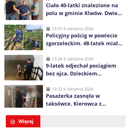
Ciało 40-latki znalezione na
polu w gminie Klwów. Dwie
osoby z zarzutami zabójstwa
13:35 6 sierpnia 2026
Policyjny pościg w powiecie
zgorzeleckim. 48-latek miał
pięć zakazów i był
poszukiwany
13:28 6 sierpnia 2026
9-latek odjechał pociągiem
bez ojca. Dzieckiem
zaopiekowali się pasażerowie
i kierownik składu
13:22 6 sierpnia 2026
Pasażerka zasnęła w
taksówce. Kierowca z
Kazachstanu miał wywieźć ją
na obrzeża Wrocławia
Więcej