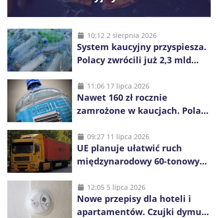
10:12 2 sierpnia 2026
System kaucyjny przyspiesza.
Polacy zwrócili już 2,3 mld
opakowań
11:06 17 lipca 2026
Nawet 160 zł rocznie
zamrożone w kaucjach. Polacy
mogą tracić pieniądze przez
vouchery
09:27 11 lipca 2026
UE planuje ułatwić ruch
międzynarodowy 60-tonowych
ciężarówek. Kolej obawia się
konkurencji
12:05 5 lipca 2026
Nowe przepisy dla hoteli i
apartamentów. Czujki dymu