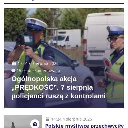
17:01 6 sierpnia 2026
15 osób skomentowało
Ogólnopolska akcja
„PRĘDKOŚĆ”. 7 sierpnia
policjanci ruszą z kontrolami
14:24 4 sierpnia 2026
Polskie myśliwce przechwyciły