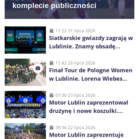
komplecie publiczności
11:22 31 lipca 2026
Siatkarskie gwiazdy zagrają w
Lublinie. Znamy obsadę
Bogdanka Volley Cup 2026
11:42 26 lipca 2026
Finał Tour de Pologne Women
w Lublinie. Lorena Wiebes
broni prowadzenia
07:30 23 lipca 2026
Motor Lublin zaprezentował
drużynę i nowe koszulki.
Mariusz Misiura poprowadzi
zespół w sezonie 2026/27
09:36 22 lipca 2026
Motor Lublin zaprezentuje