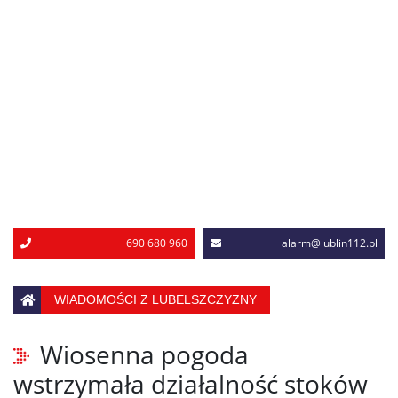
690 680 960
alarm@lublin112.pl
WIADOMOŚCI Z LUBELSZCZYZNY
Wiosenna pogoda
wstrzymała działalność stoków