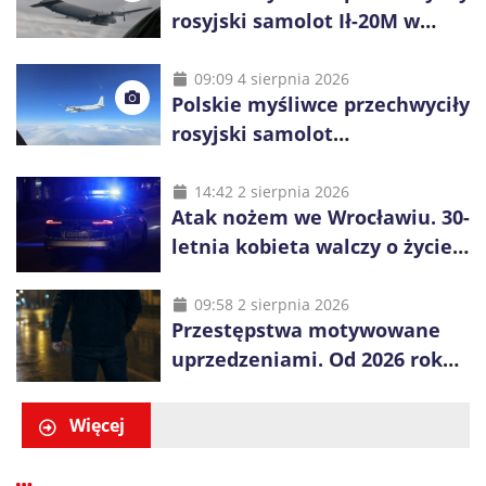
rosyjski samolot Ił-20M w
pobliżu Koszalina
09:09 4 sierpnia 2026
Polskie myśliwce przechwyciły
rosyjski samolot
rozpoznawczy nad Bałtykiem
14:42 2 sierpnia 2026
Atak nożem we Wrocławiu. 30-
letnia kobieta walczy o życie,
zatrzymano 18-letniego
obywatela Ukrainy
09:58 2 sierpnia 2026
Przestępstwa motywowane
uprzedzeniami. Od 2026 roku
obowiązują nowe zasady
liczenia danych
Więcej