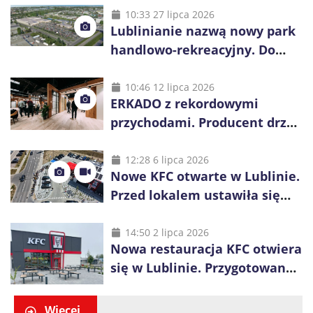
10:33 27 lipca 2026
Lublinianie nazwą nowy park
handlowo-rekreacyjny. Do
wygrania 10 tys. zł
10:46 12 lipca 2026
ERKADO z rekordowymi
przychodami. Producent drzwi
świętuje 50-lecie i przyspiesza
inwestycje
12:28 6 lipca 2026
Nowe KFC otwarte w Lublinie.
Przed lokalem ustawiła się
długa kolejka
14:50 2 lipca 2026
Nowa restauracja KFC otwiera
się w Lublinie. Przygotowano
promocje dla pierwszych gości
Więcej