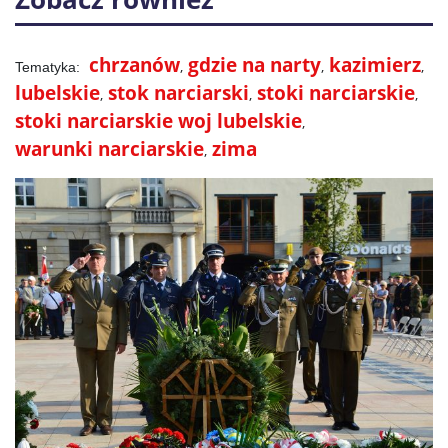
chrzanów
gdzie na narty
kazimierz
lubelskie
stok narciarski
stoki narciarskie
stoki narciarskie woj lubelskie
warunki narciarskie
zima