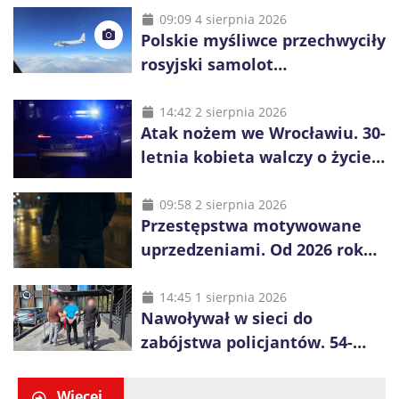
09:09 4 sierpnia 2026
Polskie myśliwce przechwyciły
rosyjski samolot
rozpoznawczy nad Bałtykiem
14:42 2 sierpnia 2026
Atak nożem we Wrocławiu. 30-
letnia kobieta walczy o życie,
zatrzymano 18-letniego
obywatela Ukrainy
09:58 2 sierpnia 2026
Przestępstwa motywowane
uprzedzeniami. Od 2026 roku
obowiązują nowe zasady
liczenia danych
14:45 1 sierpnia 2026
Nawoływał w sieci do
zabójstwa policjantów. 54-
latek zatrzymany po kilku
godzinach
Więcej