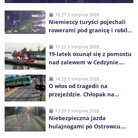
16:27 5 sierpnia 2026
Niemieccy turyści pojechali
rowerami pod granicę i robili
zdjęcia Rosji
15:22 5 sierpnia 2026
19-latek osunął się z pomostu
nad zalewem w Cedzynie.
Wspólna akcja uratowała mu
życie
14:23 5 sierpnia 2026
O włos od tragedii na
przejeździe. Chłopak na
hulajnodze pędził przed
nadjeżdżający pociąg
13:29 5 sierpnia 2026
Niebezpieczna jazda
hulajnogami po Ostrowcu.
Policja ustaliła tożsamość