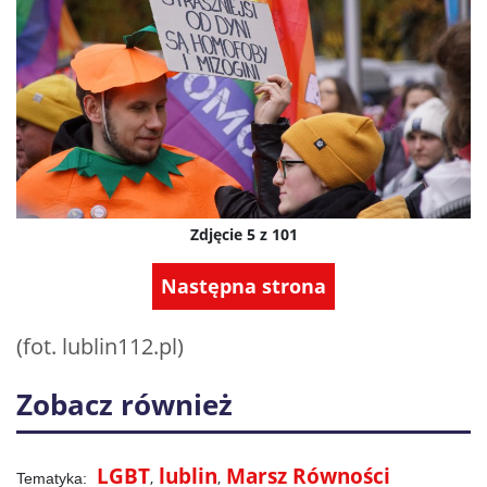
Zdjęcie 5 z 101
Następna strona
(fot. lublin112.pl)
Zobacz również
LGBT
lublin
Marsz Równości