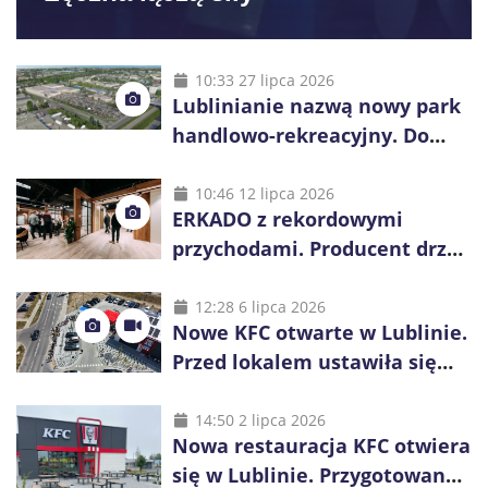
10:33 27 lipca 2026
Lublinianie nazwą nowy park
handlowo-rekreacyjny. Do
wygrania 10 tys. zł
10:46 12 lipca 2026
ERKADO z rekordowymi
przychodami. Producent drzwi
świętuje 50-lecie i przyspiesza
inwestycje
12:28 6 lipca 2026
Nowe KFC otwarte w Lublinie.
Przed lokalem ustawiła się
długa kolejka
14:50 2 lipca 2026
Nowa restauracja KFC otwiera
się w Lublinie. Przygotowano