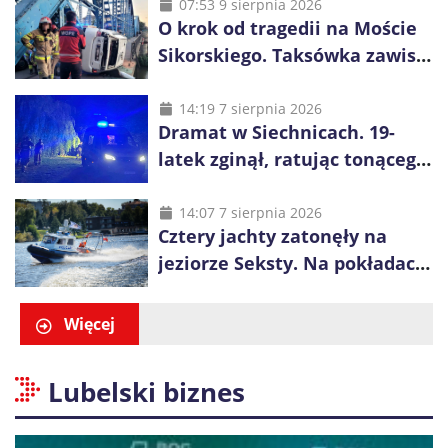
proceder
07:53 9 sierpnia 2026
O krok od tragedii na Moście
Sikorskiego. Taksówka zawisła
kilka metrów nad Odrą
14:19 7 sierpnia 2026
Dramat w Siechnicach. 19-
latek zginął, ratując tonącego
14-latka
14:07 7 sierpnia 2026
Cztery jachty zatonęły na
jeziorze Seksty. Na pokładach
było 37 osób, w tym 29
małoletnich
Więcej
Lubelski biznes