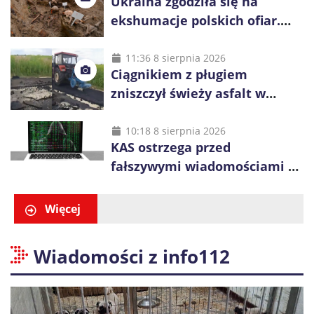
Ukraina zgodziła się na
ekshumacje polskich ofiar.
Prace obejmą Hutę Pieniacką
i Ugły
11:36 8 sierpnia 2026
Ciągnikiem z pługiem
zniszczył świeży asfalt w
Gliwicach. Policja zatrzymała
60-latka
10:18 8 sierpnia 2026
KAS ostrzega przed
fałszywymi wiadomościami o
zwrocie podatku. Oszuści dają
48 godzin
Więcej
Wiadomości z info112