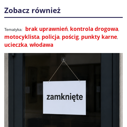
Zobacz również
brak uprawnień
kontrola drogowa
motocyklista
policja
pościg
punkty karne
ucieczka
włodawa