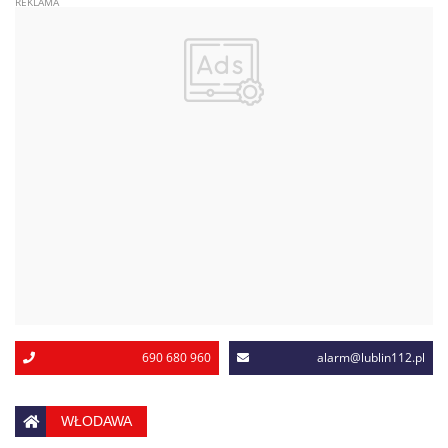
690 680 960
alarm@lublin112.pl
WŁODAWA