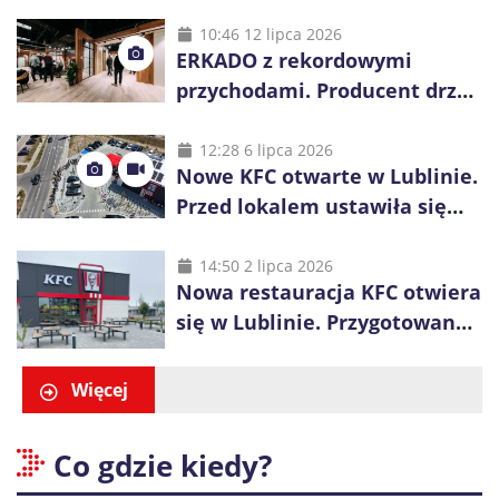
wygrania 10 tys. zł
10:46 12 lipca 2026
ERKADO z rekordowymi
przychodami. Producent drzwi
świętuje 50-lecie i przyspiesza
inwestycje
12:28 6 lipca 2026
Nowe KFC otwarte w Lublinie.
Przed lokalem ustawiła się
długa kolejka
14:50 2 lipca 2026
Nowa restauracja KFC otwiera
się w Lublinie. Przygotowano
promocje dla pierwszych gości
Więcej
Co gdzie kiedy?