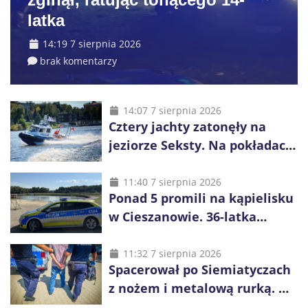
latka
14:19 7 sierpnia 2026
brak komentarzy
14:07 7 sierpnia 2026
Cztery jachty zatonęły na
jeziorze Seksty. Na pokładach
było 37 osób, w tym 29
małoletnich
11:40 7 sierpnia 2026
Ponad 5 promili na kąpielisku
w Cieszanowie. 36-latka
wcześniej została wyciągnięta
z wody
11:32 7 sierpnia 2026
Spacerował po Siemiatyczach
z nożem i metalową rurką. W
plecaku miał skradziony