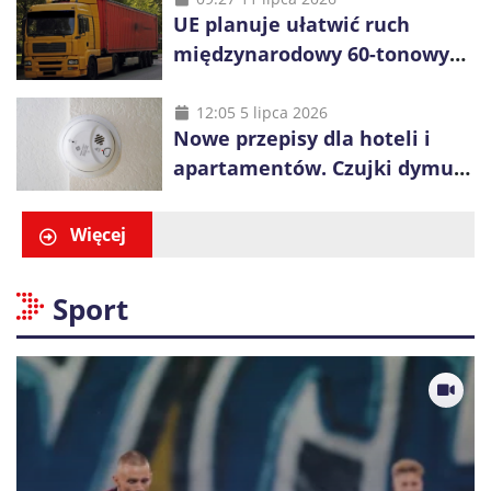
UE planuje ułatwić ruch
międzynarodowy 60-tonowych
ciężarówek. Kolej obawia się
konkurencji
12:05 5 lipca 2026
Nowe przepisy dla hoteli i
apartamentów. Czujki dymu
są już obowiązkowe
Więcej
Sport