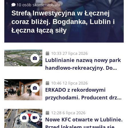
10 osób skomentowało
Strefa Inwestycyjna w Łęcznej
coraz bliżej. Bogdanka, Lublin i
Łęczna łączą siły
10:33 27 lipca 2026
Lublinianie nazwą nowy park
handlowo-rekreacyjny. Do
wygrania 10 tys. zł
10:46 12 lipca 2026
ERKADO z rekordowymi
przychodami. Producent drzwi
świętuje 50-lecie i przyspiesza
inwestycje
12:28 6 lipca 2026
Nowe KFC otwarte w Lublinie.
Przed lokalem ustawiła się