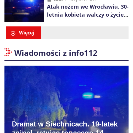
Atak nożem we Wrocławiu. 30-
letnia kobieta walczy o życie,
zatrzymano 18-letniego
obywatela Ukrainy
Więcej
Wiadomości z info112
Dramat w Siechnicach. 19-latek
zginął, ratując tonącego 14-