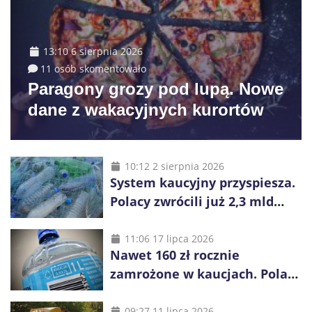
13:10 6 sierpnia 2026
11 osób skomentowało
Paragony grozy pod lupą. Nowe
dane z wakacyjnych kurortów
10:12 2 sierpnia 2026
System kaucyjny przyspiesza.
Polacy zwrócili już 2,3 mld
opakowań
11:06 17 lipca 2026
Nawet 160 zł rocznie
zamrożone w kaucjach. Polacy
mogą tracić pieniądze przez
vouchery
09:27 11 lipca 2026