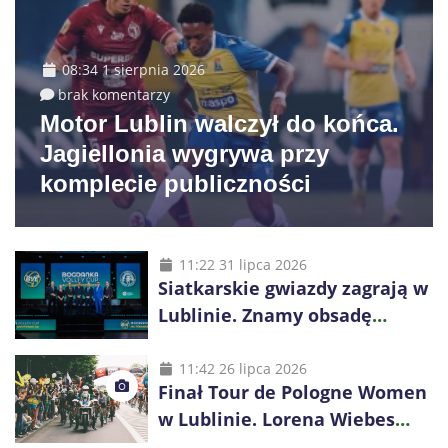
08:34 1 sierpnia 2026
brak komentarzy
Motor Lublin walczył do końca.
Jagiellonia wygrywa przy
komplecie publiczności
11:22 31 lipca 2026
Siatkarskie gwiazdy zagrają w
Lublinie. Znamy obsadę
Bogdanka Volley Cup 2026
11:42 26 lipca 2026
Finał Tour de Pologne Women
w Lublinie. Lorena Wiebes
broni prowadzenia