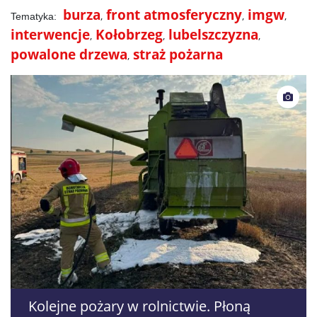
burza
front atmosferyczny
imgw
interwencje
Kołobrzeg
lubelszczyzna
powalone drzewa
straż pożarna
Kolejne pożary w rolnictwie. Płoną