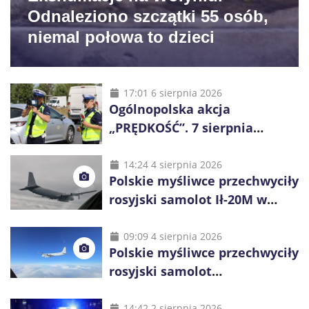
Odnaleziono szczątki 55 osób,
niemal połowa to dzieci
17:01 6 sierpnia 2026
Ogólnopolska akcja
„PRĘDKOŚĆ”. 7 sierpnia
policjanci ruszą z kontrolami
14:24 4 sierpnia 2026
Polskie myśliwce przechwyciły
rosyjski samolot Ił-20M w
pobliżu Koszalina
09:09 4 sierpnia 2026
Polskie myśliwce przechwyciły
rosyjski samolot
rozpoznawczy nad Bałtykiem
14:42 2 sierpnia 2026