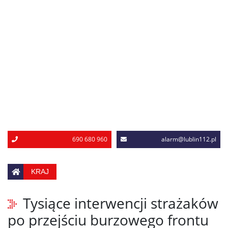
690 680 960
alarm@lublin112.pl
KRAJ
Tysiące interwencji strażaków
po przejściu burzowego frontu