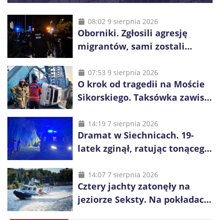
08:02 9 sierpnia 2026
Oborniki. Zgłosili agresję
migrantów, sami zostali
zatrzymani. Policja ujawniła
proceder
07:53 9 sierpnia 2026
O krok od tragedii na Moście
Sikorskiego. Taksówka zawisła
kilka metrów nad Odrą
14:19 7 sierpnia 2026
Dramat w Siechnicach. 19-
latek zginął, ratując tonącego
14-latka
14:07 7 sierpnia 2026
Cztery jachty zatonęły na
jeziorze Seksty. Na pokładach
było 37 osób, w tym 29