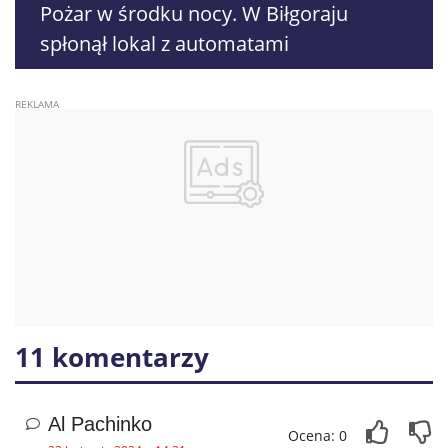
Pożar w środku nocy. W Biłgoraju
spłonął lokal z automatami
11 komentarzy
Al Pachinko
Ocena: 0