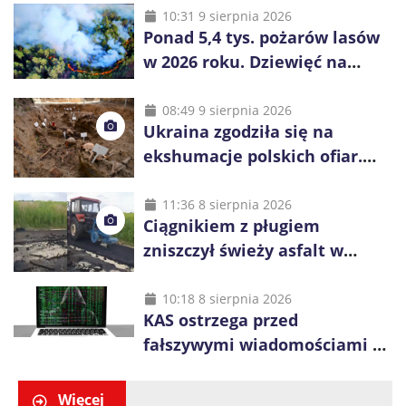
10:31 9 sierpnia 2026
Ponad 5,4 tys. pożarów lasów
w 2026 roku. Dziewięć na
dziesięć powoduje człowiek
08:49 9 sierpnia 2026
Ukraina zgodziła się na
ekshumacje polskich ofiar.
Prace obejmą Hutę Pieniacką
i Ugły
11:36 8 sierpnia 2026
Ciągnikiem z pługiem
zniszczył świeży asfalt w
Gliwicach. Policja zatrzymała
60-latka
10:18 8 sierpnia 2026
KAS ostrzega przed
fałszywymi wiadomościami o
zwrocie podatku. Oszuści dają
48 godzin
Więcej