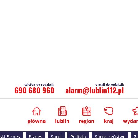
690 680 960
alarm@lublin112.pl
główna
lublin
region
kraj
wydar
ski Biznes
Biznes
Sport
Polityka
Społeczeństwo
Z