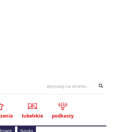
zenia
lubelskie
podkasty
drowie
Nauka