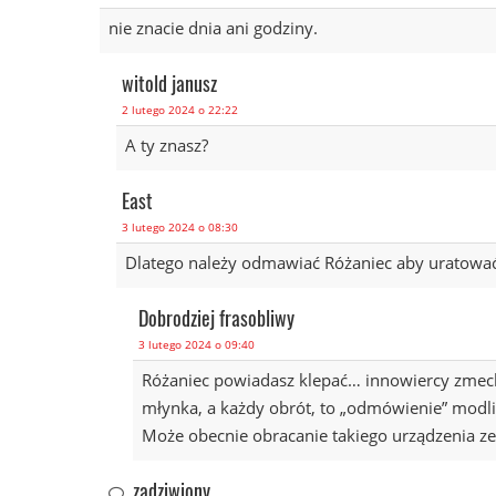
nie znacie dnia ani godziny.
witold janusz
2 lutego 2024 o 22:22
A ty znasz?
East
3 lutego 2024 o 08:30
Dlatego należy odmawiać Różaniec aby uratować 
Dobrodziej frasobliwy
3 lutego 2024 o 09:40
Różaniec powiadasz klepać… innowiercy zmechan
młynka, a każdy obrót, to „odmówienie” mod
Może obecnie obracanie takiego urządzenia ze
zadziwiony