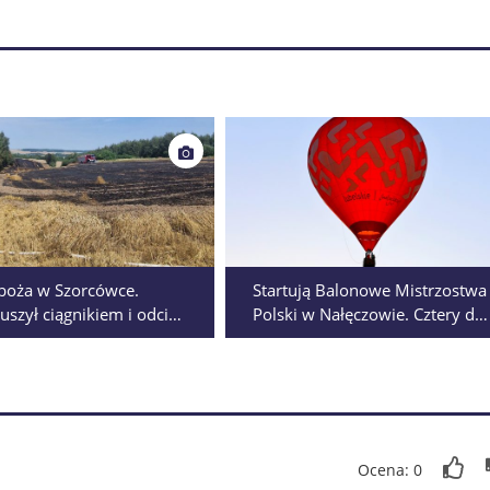
boża w Szorcówce.
Startują Balonowe Mistrzostwa
ruszył ciągnikiem i odciął
Polski w Nałęczowie. Cztery dni
płomieniom
podniebnych zmagań i nocnyc
IZACJA
pokazów
Ocena: 0