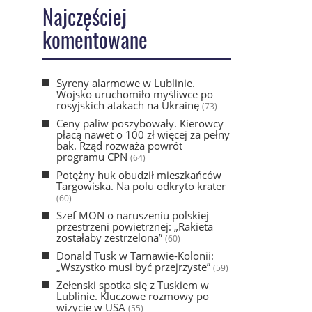
Najczęściej
komentowane
Syreny alarmowe w Lublinie.
Wojsko uruchomiło myśliwce po
rosyjskich atakach na Ukrainę
(73)
Ceny paliw poszybowały. Kierowcy
płacą nawet o 100 zł więcej za pełny
bak. Rząd rozważa powrót
programu CPN
(64)
Potężny huk obudził mieszkańców
Targowiska. Na polu odkryto krater
(60)
Szef MON o naruszeniu polskiej
przestrzeni powietrznej: „Rakieta
zostałaby zestrzelona”
(60)
Donald Tusk w Tarnawie-Kolonii:
„Wszystko musi być przejrzyste”
(59)
Zełenski spotka się z Tuskiem w
Lublinie. Kluczowe rozmowy po
wizycie w USA
(55)