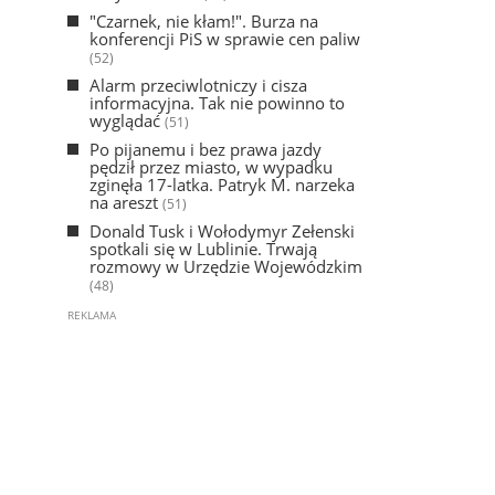
"Czarnek, nie kłam!". Burza na
konferencji PiS w sprawie cen paliw
(52)
Alarm przeciwlotniczy i cisza
informacyjna. Tak nie powinno to
wyglądać
(51)
Po pijanemu i bez prawa jazdy
pędził przez miasto, w wypadku
zginęła 17-latka. Patryk M. narzeka
na areszt
(51)
Donald Tusk i Wołodymyr Zełenski
spotkali się w Lublinie. Trwają
rozmowy w Urzędzie Wojewódzkim
(48)