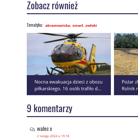
Zobacz również
abramowicka
zmarł
zwłoki
Nocna ewakuacja dzieci z obozu
Pożar z
piłkarskiego. 16 osób trafiło do
Rolnik 
szpitali
drogę 
AKTUAL
9 komentarzy
walec x
2 lutego 2024 o 19:18