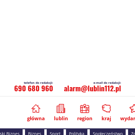
690 680 960
alarm@lublin112.pl
główna
lublin
region
kraj
wydar
ski Biznes
Biznes
Sport
Polityka
Społeczeństwo
Z