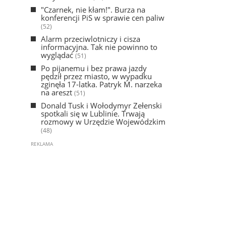
"Czarnek, nie kłam!". Burza na
konferencji PiS w sprawie cen paliw
(52)
Alarm przeciwlotniczy i cisza
informacyjna. Tak nie powinno to
wyglądać
(51)
Po pijanemu i bez prawa jazdy
pędził przez miasto, w wypadku
zginęła 17-latka. Patryk M. narzeka
na areszt
(51)
Donald Tusk i Wołodymyr Zełenski
spotkali się w Lublinie. Trwają
rozmowy w Urzędzie Wojewódzkim
(48)