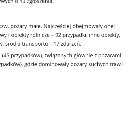
ywych o 43 zgłoszenia.
zw. pożary małe. Najczęściej obejmowały one:
y i obiekty rolnicze – 92 przypadki, inne obiekty,
w, środki transportu – 17 zdarzeń.
(45 przypadków), związanych głównie z pożarami
zypadków), gdzie dominowały pożary suchych traw i