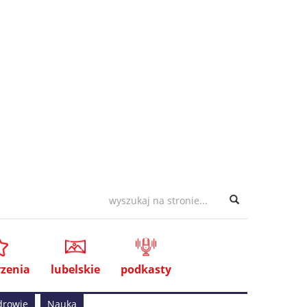
zenia
lubelskie
podkasty
drowie
Nauka