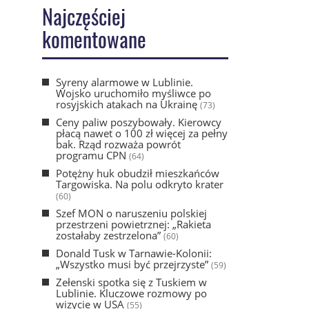
Najczęściej
komentowane
Syreny alarmowe w Lublinie.
Wojsko uruchomiło myśliwce po
rosyjskich atakach na Ukrainę
(73)
Ceny paliw poszybowały. Kierowcy
płacą nawet o 100 zł więcej za pełny
bak. Rząd rozważa powrót
programu CPN
(64)
Potężny huk obudził mieszkańców
Targowiska. Na polu odkryto krater
(60)
Szef MON o naruszeniu polskiej
przestrzeni powietrznej: „Rakieta
zostałaby zestrzelona”
(60)
Donald Tusk w Tarnawie-Kolonii:
„Wszystko musi być przejrzyste”
(59)
Zełenski spotka się z Tuskiem w
Lublinie. Kluczowe rozmowy po
wizycie w USA
(55)