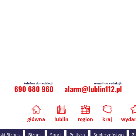
690 680 960
alarm@lublin112.pl
główna
lublin
region
kraj
wydar
ski Biznes
Biznes
Sport
Polityka
Społeczeństwo
Z