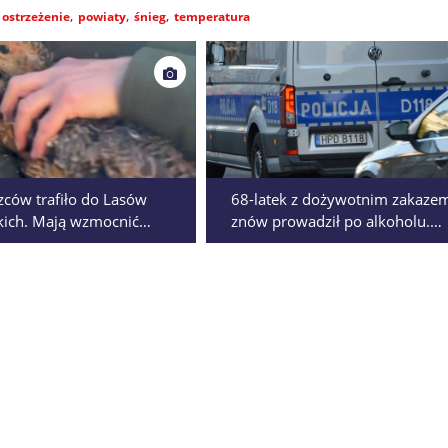
ostrzeżenie
powiaty
śnieg
temperatura
zców trafiło do Lasów
68-latek z dożywotnim zakaze
kich. Mają wzmocnić
znów prowadził po alkoholu.
cję zagrożonego gatunku
Miał 2,5 promila, trafił za kraty