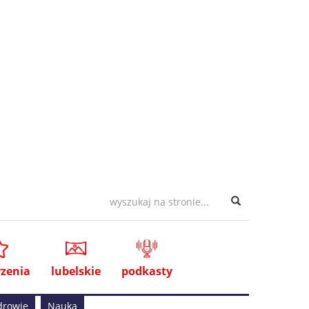
zenia
lubelskie
podkasty
drowie
Nauka