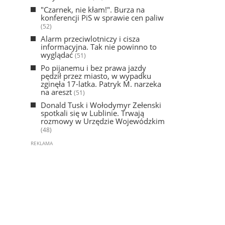
"Czarnek, nie kłam!". Burza na
konferencji PiS w sprawie cen paliw
(52)
Alarm przeciwlotniczy i cisza
informacyjna. Tak nie powinno to
wyglądać
(51)
Po pijanemu i bez prawa jazdy
pędził przez miasto, w wypadku
zginęła 17-latka. Patryk M. narzeka
na areszt
(51)
Donald Tusk i Wołodymyr Zełenski
spotkali się w Lublinie. Trwają
rozmowy w Urzędzie Wojewódzkim
(48)