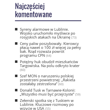
Najczęściej
komentowane
Syreny alarmowe w Lublinie.
Wojsko uruchomiło myśliwce po
rosyjskich atakach na Ukrainę
(73)
Ceny paliw poszybowały. Kierowcy
płacą nawet o 100 zł więcej za pełny
bak. Rząd rozważa powrót
programu CPN
(64)
Potężny huk obudził mieszkańców
Targowiska. Na polu odkryto krater
(60)
Szef MON o naruszeniu polskiej
przestrzeni powietrznej: „Rakieta
zostałaby zestrzelona”
(60)
Donald Tusk w Tarnawie-Kolonii:
„Wszystko musi być przejrzyste”
(59)
Zełenski spotka się z Tuskiem w
Lublinie. Kluczowe rozmowy po
wizycie w USA
(55)