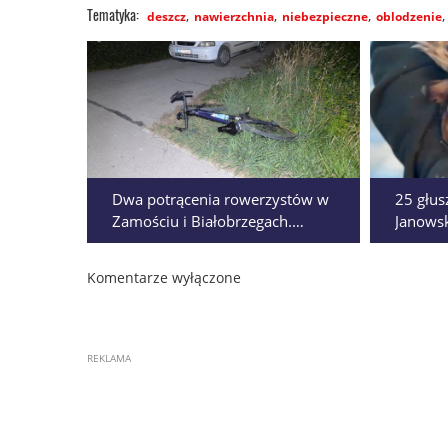
deszcz
nawierzchnia
niebezpieczne
oblodzenie
Dwa potrącenia rowerzystów w
25 głus
Zamościu i Białobrzegach.
Janows
Poszkodowani trafili do szpitala
popula
Komentarze wyłączone