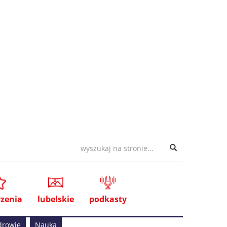
zenia
lubelskie
podkasty
drowie
Nauka