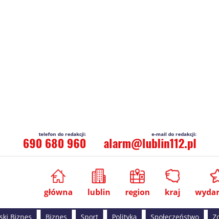
690 680 960
alarm@lublin112.pl
główna
lublin
region
kraj
wydar
ski Biznes
Biznes
Sport
Polityka
Społeczeństwo
Z