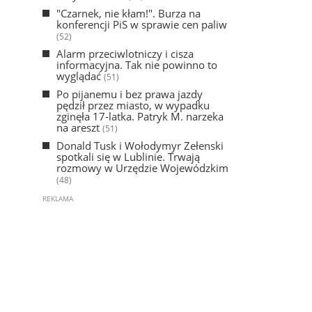
"Czarnek, nie kłam!". Burza na
konferencji PiS w sprawie cen paliw
(52)
Alarm przeciwlotniczy i cisza
informacyjna. Tak nie powinno to
wyglądać
(51)
Po pijanemu i bez prawa jazdy
pędził przez miasto, w wypadku
zginęła 17-latka. Patryk M. narzeka
na areszt
(51)
Donald Tusk i Wołodymyr Zełenski
spotkali się w Lublinie. Trwają
rozmowy w Urzędzie Wojewódzkim
(48)