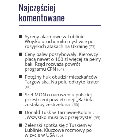
Najczęściej
komentowane
Syreny alarmowe w Lublinie.
Wojsko uruchomiło myśliwce po
rosyjskich atakach na Ukrainę
(73)
Ceny paliw poszybowały. Kierowcy
płacą nawet o 100 zł więcej za pełny
bak. Rząd rozważa powrót
programu CPN
(64)
Potężny huk obudził mieszkańców
Targowiska. Na polu odkryto krater
(60)
Szef MON o naruszeniu polskiej
przestrzeni powietrznej: „Rakieta
zostałaby zestrzelona”
(60)
Donald Tusk w Tarnawie-Kolonii:
„Wszystko musi być przejrzyste”
(59)
Zełenski spotka się z Tuskiem w
Lublinie. Kluczowe rozmowy po
wizycie w USA
(55)