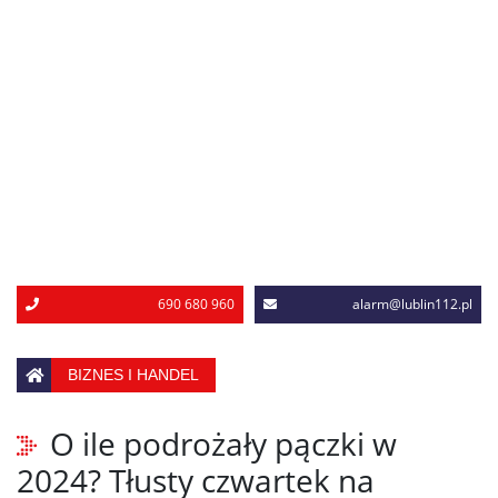
690 680 960
alarm@lublin112.pl
BIZNES I HANDEL
O ile podrożały pączki w
2024? Tłusty czwartek na