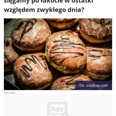
sięgamy po łakocie w ostatki
względem zwykłego dnia?
fot. pixabay.com