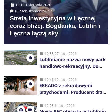
15:10 1 sierpnia 2026
10 osób skomentowało
Strefa Inwestycyjna w Łęcznej
coraz bliżej. Bogdanka, Lublin i
Łęczna łączą siły
10:33 27 lipca 2026
Lublinianie nazwą nowy park
handlowo-rekreacyjny. Do
wygrania 10 tys. zł
10:46 12 lipca 2026
ERKADO z rekordowymi
przychodami. Producent drzwi
świętuje 50-lecie i przyspiesza
inwestycje
12:28 6 lipca 2026
Nowe KFC otwarte w Lublinie.