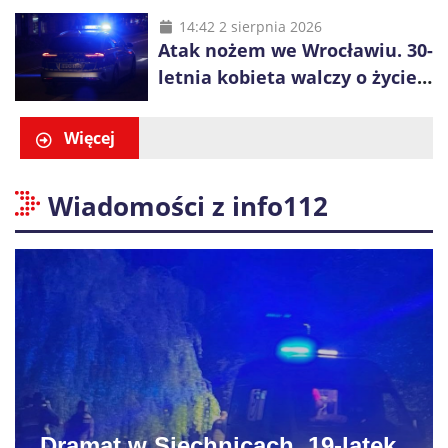
rozpoznawczy nad Bałtykiem
14:42 2 sierpnia 2026
Atak nożem we Wrocławiu. 30-
letnia kobieta walczy o życie,
zatrzymano 18-letniego
obywatela Ukrainy
Więcej
Wiadomości z info112
Dramat w Siechnicach. 19-latek