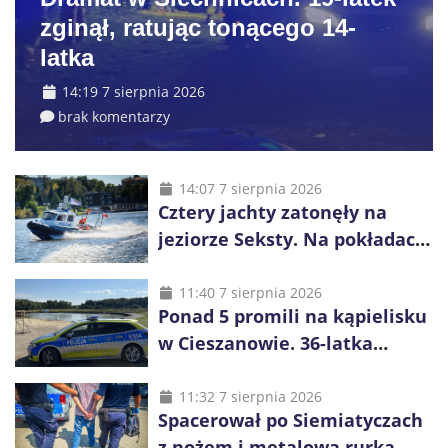
zginął, ratując tonącego 14-
latka
14:19 7 sierpnia 2026
brak komentarzy
14:07 7 sierpnia 2026
Cztery jachty zatonęły na
jeziorze Seksty. Na pokładach
było 37 osób, w tym 29
małoletnich
11:40 7 sierpnia 2026
Ponad 5 promili na kąpielisku
w Cieszanowie. 36-latka
wcześniej została wyciągnięta
z wody
11:32 7 sierpnia 2026
Spacerował po Siemiatyczach
z nożem i metalową rurką. W