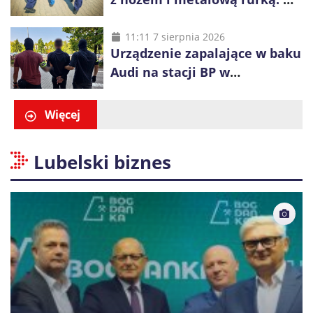
plecaku miał skradziony
alkohol i perfumy
11:11 7 sierpnia 2026
Urządzenie zapalające w baku
Audi na stacji BP w
Swarzędzu. Zatrzymano
właściciela auta
Więcej
Lubelski biznes