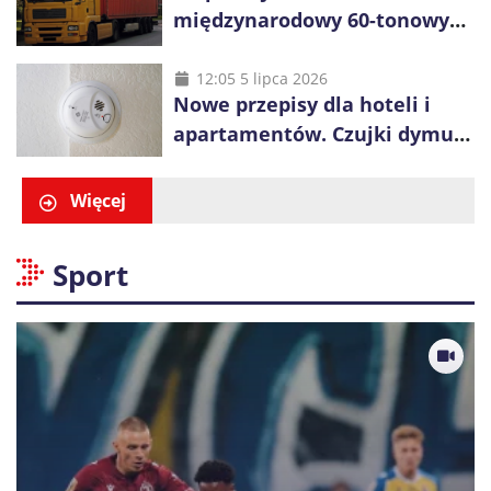
międzynarodowy 60-tonowych
ciężarówek. Kolej obawia się
konkurencji
12:05 5 lipca 2026
Nowe przepisy dla hoteli i
apartamentów. Czujki dymu
są już obowiązkowe
Więcej
Sport