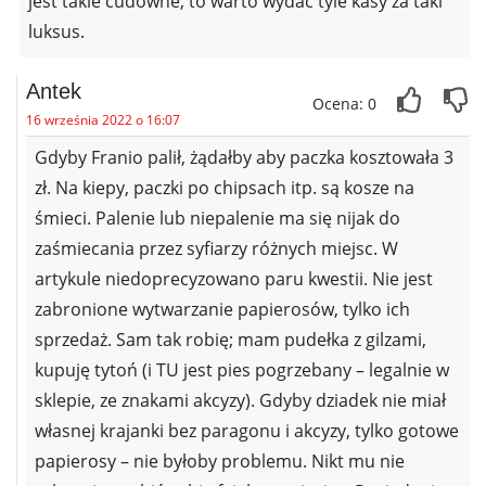
jest takie cudowne, to warto wydać tyle kasy za taki
luksus.
Antek
Ocena: 0
16 września 2022 o 16:07
Gdyby Franio palił, żądałby aby paczka kosztowała 3
zł. Na kiepy, paczki po chipsach itp. są kosze na
śmieci. Palenie lub niepalenie ma się nijak do
zaśmiecania przez syfiarzy różnych miejsc. W
artykule niedoprecyzowano paru kwestii. Nie jest
zabronione wytwarzanie papierosów, tylko ich
sprzedaż. Sam tak robię; mam pudełka z gilzami,
kupuję tytoń (i TU jest pies pogrzebany – legalnie w
sklepie, ze znakami akcyzy). Gdyby dziadek nie miał
własnej krajanki bez paragonu i akcyzy, tylko gotowe
papierosy – nie byłoby problemu. Nikt mu nie