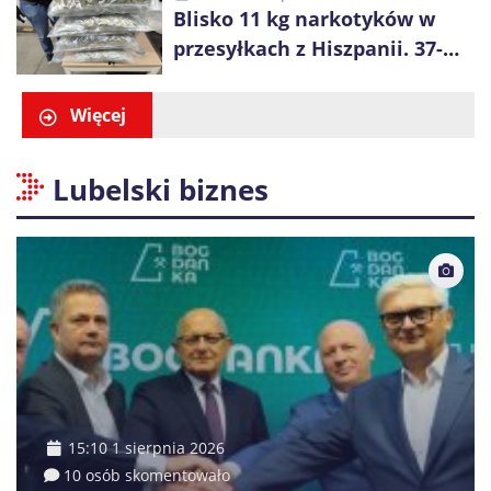
Blisko 11 kg narkotyków w
największych składowisk w
przesyłkach z Hiszpanii. 37-
Europie
latek zatrzymany w Krakowie
Więcej
Lubelski biznes
15:10 1 sierpnia 2026
10 osób skomentowało