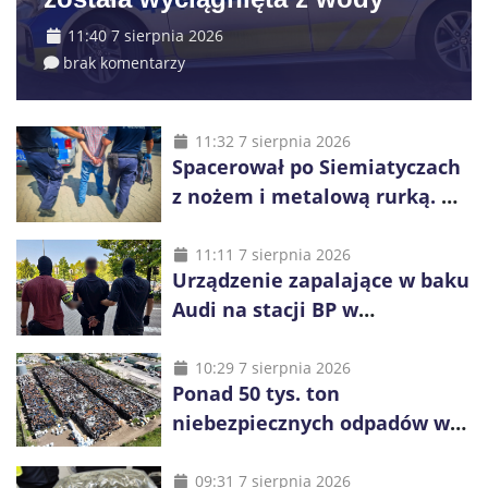
11:40 7 sierpnia 2026
brak komentarzy
11:32 7 sierpnia 2026
Spacerował po Siemiatyczach
z nożem i metalową rurką. W
plecaku miał skradziony
alkohol i perfumy
11:11 7 sierpnia 2026
Urządzenie zapalające w baku
Audi na stacji BP w
Swarzędzu. Zatrzymano
właściciela auta
10:29 7 sierpnia 2026
Ponad 50 tys. ton
niebezpiecznych odpadów w
Rogowcu. Służby ponownie
weszły na jedno z
09:31 7 sierpnia 2026