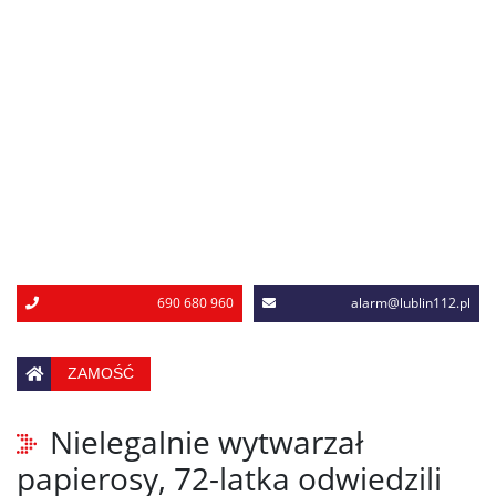
690 680 960
alarm@lublin112.pl
ZAMOŚĆ
Nielegalnie wytwarzał
papierosy, 72-latka odwiedzili