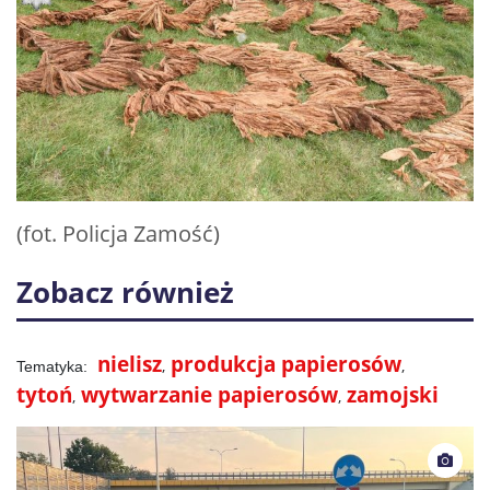
(fot. Policja Zamość)
Zobacz również
nielisz
produkcja papierosów
tytoń
wytwarzanie papierosów
zamojski