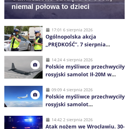
niemal połowa to dzieci
17:01 6 sierpnia 2026
Ogólnopolska akcja
„PRĘDKOŚĆ”. 7 sierpnia
policjanci ruszą z kontrolami
14:24 4 sierpnia 2026
Polskie myśliwce przechwyciły
rosyjski samolot Ił-20M w
pobliżu Koszalina
09:09 4 sierpnia 2026
Polskie myśliwce przechwyciły
rosyjski samolot
rozpoznawczy nad Bałtykiem
14:42 2 sierpnia 2026
Atak nożem we Wrocławiu. 30-