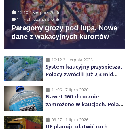
13:10 6 sierpnia 2026
11 osób skomentowało
Paragony grozy pod lupą. Nowe
dane z wakacyjnych kurortów
10:12 2 sierpnia 2026
System kaucyjny przyspiesza.
Polacy zwrócili już 2,3 mld
opakowań
11:06 17 lipca 2026
Nawet 160 zł rocznie
zamrożone w kaucjach. Polacy
mogą tracić pieniądze przez
vouchery
09:27 11 lipca 2026
UE planuje ułatwić ruch