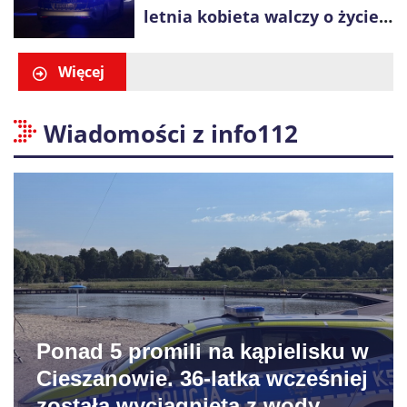
letnia kobieta walczy o życie,
zatrzymano 18-letniego
obywatela Ukrainy
Więcej
Wiadomości z info112
Ponad 5 promili na kąpielisku w
Cieszanowie. 36-latka wcześniej
została wyciągnięta z wody