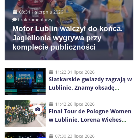
08:34 1 sierpnia 2026
brak komentarzy
Motor Lublin walczył do końca.
Jagiellonia wygrywa przy
komplecie publiczności
11:22 31 lipca 2026
Siatkarskie gwiazdy zagrają w
Lublinie. Znamy obsadę
Bogdanka Volley Cup 2026
11:42 26 lipca 2026
Finał Tour de Pologne Women
w Lublinie. Lorena Wiebes
broni prowadzenia
07:30 23 lipca 2026