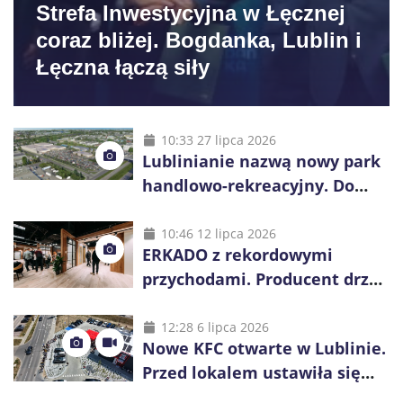
Strefa Inwestycyjna w Łęcznej
coraz bliżej. Bogdanka, Lublin i
Łęczna łączą siły
10:33 27 lipca 2026
Lublinianie nazwą nowy park
handlowo-rekreacyjny. Do
wygrania 10 tys. zł
10:46 12 lipca 2026
ERKADO z rekordowymi
przychodami. Producent drzwi
świętuje 50-lecie i przyspiesza
inwestycje
12:28 6 lipca 2026
Nowe KFC otwarte w Lublinie.
Przed lokalem ustawiła się
długa kolejka