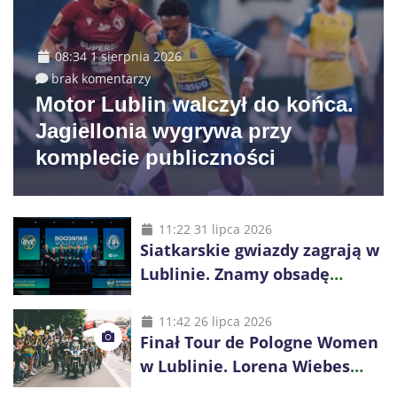
08:34 1 sierpnia 2026
brak komentarzy
Motor Lublin walczył do końca.
Jagiellonia wygrywa przy
komplecie publiczności
11:22 31 lipca 2026
Siatkarskie gwiazdy zagrają w
Lublinie. Znamy obsadę
Bogdanka Volley Cup 2026
11:42 26 lipca 2026
Finał Tour de Pologne Women
w Lublinie. Lorena Wiebes
broni prowadzenia