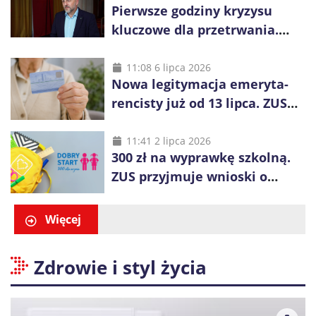
Pierwsze godziny kryzysu
kluczowe dla przetrwania.
Służby nie dotrą do
wszystkich od razu
11:08 6 lipca 2026
Nowa legitymacja emeryta-
rencisty już od 13 lipca. ZUS
pokazuje, co się zmieni
11:41 2 lipca 2026
300 zł na wyprawkę szkolną.
ZUS przyjmuje wnioski o
świadczenie „Dobry Start”
Więcej
Zdrowie i styl życia