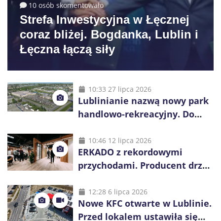
10 osób skomentowało
Strefa Inwestycyjna w Łęcznej
coraz bliżej. Bogdanka, Lublin i
Łęczna łączą siły
10:33 27 lipca 2026
Lublinianie nazwą nowy park
handlowo-rekreacyjny. Do
wygrania 10 tys. zł
10:46 12 lipca 2026
ERKADO z rekordowymi
przychodami. Producent drzwi
świętuje 50-lecie i przyspiesza
inwestycje
12:28 6 lipca 2026
Nowe KFC otwarte w Lublinie.
Przed lokalem ustawiła się