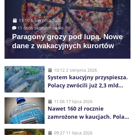
13:10 6 sierpnia 2026
11 osób skomentowało
Paragony grozy pod lupą. Nowe
dane z wakacyjnych kurortów
10:12 2 sierpnia 2026
System kaucyjny przyspiesza.
Polacy zwrócili już 2,3 mld
opakowań
11:06 17 lipca 2026
Nawet 160 zł rocznie
zamrożone w kaucjach. Polacy
mogą tracić pieniądze przez
vouchery
09:27 11 lipca 2026