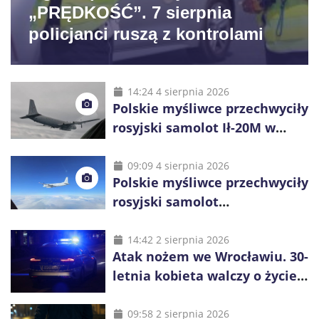
„PRĘDKOŚĆ”. 7 sierpnia
policjanci ruszą z kontrolami
14:24 4 sierpnia 2026
Polskie myśliwce przechwyciły
rosyjski samolot Ił-20M w
pobliżu Koszalina
09:09 4 sierpnia 2026
Polskie myśliwce przechwyciły
rosyjski samolot
rozpoznawczy nad Bałtykiem
14:42 2 sierpnia 2026
Atak nożem we Wrocławiu. 30-
letnia kobieta walczy o życie,
zatrzymano 18-letniego
obywatela Ukrainy
09:58 2 sierpnia 2026