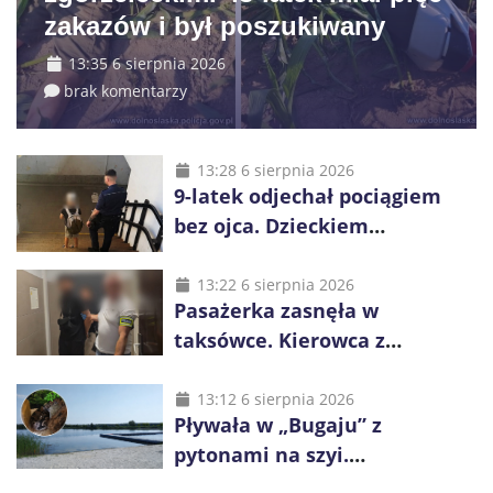
zakazów i był poszukiwany
13:35 6 sierpnia 2026
brak komentarzy
13:28 6 sierpnia 2026
9-latek odjechał pociągiem
bez ojca. Dzieckiem
zaopiekowali się pasażerowie
i kierownik składu
13:22 6 sierpnia 2026
Pasażerka zasnęła w
taksówce. Kierowca z
Kazachstanu miał wywieźć ją
na obrzeża Wrocławia
13:12 6 sierpnia 2026
Pływała w „Bugaju” z
pytonami na szyi.
Interweniowała policja