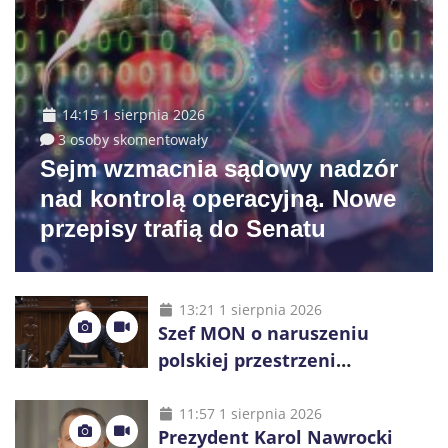
14:15 1 sierpnia 2026
3 osoby skomentowały
Sejm wzmacnia sądowy nadzór
nad kontrolą operacyjną. Nowe
przepisy trafią do Senatu
13:21 1 sierpnia 2026
Szef MON o naruszeniu
polskiej przestrzeni
powietrznej: „Rakieta
zostałaby zestrzelona”
11:57 1 sierpnia 2026
Prezydent Karol Nawrocki