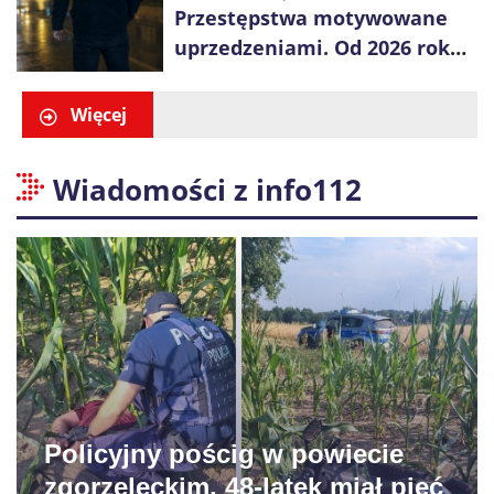
Przestępstwa motywowane
uprzedzeniami. Od 2026 roku
obowiązują nowe zasady
liczenia danych
Więcej
Wiadomości z info112
Policyjny pościg w powiecie
zgorzeleckim. 48-latek miał pięć