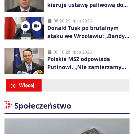
kieruje ustawę paliwową do
Trybunału Konstytucyjnego.
Ostrzega przed podwyżkami
08:20 29 lipca 2026
Donald Tusk po brutalnym
ataku we Wrocławiu: „Bandyci
nie mogą dyktować zasad na
polskich ulicach”
09:16 28 lipca 2026
Polskie MSZ odpowiada
Putinowi. „Nie zamierzamy
wysuwać roszczeń wobec
Ukrainy”
Więcej
Społeczeństwo