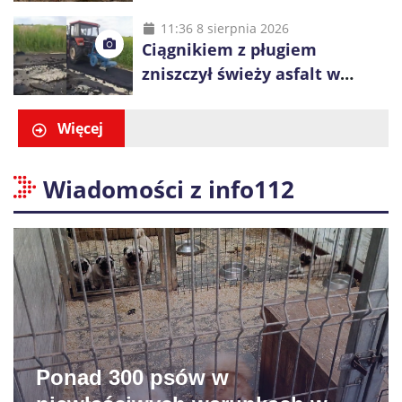
Prace obejmą Hutę Pieniacką
i Ugły
11:36 8 sierpnia 2026
Ciągnikiem z pługiem
zniszczył świeży asfalt w
Gliwicach. Policja zatrzymała
60-latka
Więcej
Wiadomości z info112
Ponad 300 psów w