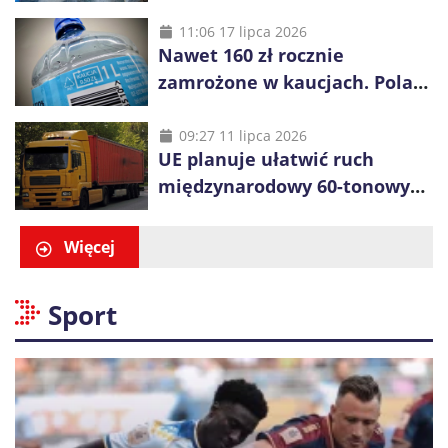
opakowań
11:06 17 lipca 2026
Nawet 160 zł rocznie
zamrożone w kaucjach. Polacy
mogą tracić pieniądze przez
vouchery
09:27 11 lipca 2026
UE planuje ułatwić ruch
międzynarodowy 60-tonowych
ciężarówek. Kolej obawia się
konkurencji
Więcej
Sport