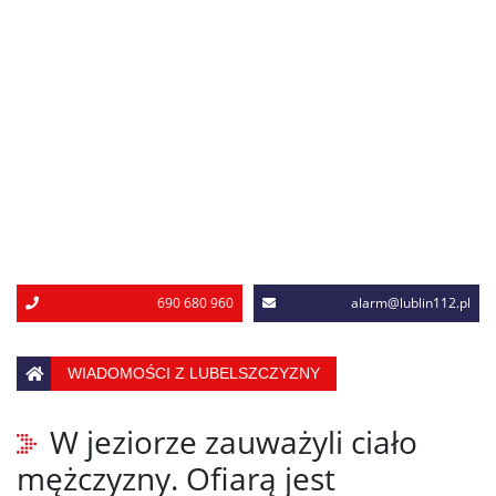
690 680 960
alarm@lublin112.pl
WIADOMOŚCI Z LUBELSZCZYZNY
W jeziorze zauważyli ciało
mężczyzny. Ofiarą jest