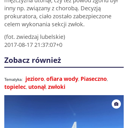
mężczyzna utonął, czy też powód zgonu był
inny np. związany z chorobą. Decyzją
prokuratora, ciało zostało zabezpieczone
celem wykonania sekcji zwłok.
(fot. zwiedzaj lubelskie)
2017-08-17 21:37:07+0
Zobacz również
jezioro
ofiara wody
Piaseczno
topielec
utonął
zwłoki