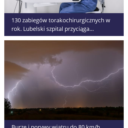
130 zabiegów torakochirurgicznych w
rok. Lubelski szpital przyciąga
pacjentów z kraju i zagranicy
Burze i porywy wiatru do 80 km/h,