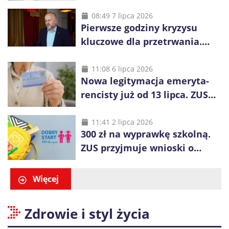
niemal wszystkie wnioski
08:49 7 lipca 2026
Pierwsze godziny kryzysu
kluczowe dla przetrwania.
Służby nie dotrą do
wszystkich od razu
11:08 6 lipca 2026
Nowa legitymacja emeryta-
rencisty już od 13 lipca. ZUS
pokazuje, co się zmieni
11:41 2 lipca 2026
300 zł na wyprawkę szkolną.
ZUS przyjmuje wnioski o
świadczenie „Dobry Start”
Więcej
Zdrowie i styl życia