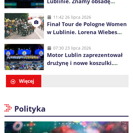
Lublinie. Znamy obsadę
Bogdanka Volley Cup 2026
11:42 26 lipca 2026
Finał Tour de Pologne Women
w Lublinie. Lorena Wiebes
broni prowadzenia
07:30 23 lipca 2026
Motor Lublin zaprezentował
drużynę i nowe koszulki.
Mariusz Misiura poprowadzi
zespół w sezonie 2026/27
Więcej
Polityka