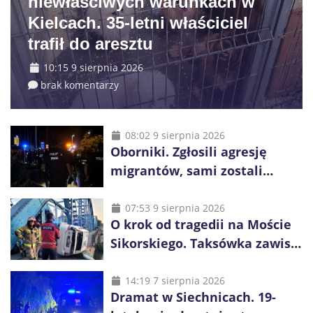
niewłaściwych warunkach w
Kielcach. 35-letni właściciel
trafił do aresztu
10:15 9 sierpnia 2026
brak komentarzy
08:02 9 sierpnia 2026
Oborniki. Zgłosili agresję
migrantów, sami zostali
zatrzymani. Policja ujawniła
proceder
07:53 9 sierpnia 2026
O krok od tragedii na Moście
Sikorskiego. Taksówka zawisła
kilka metrów nad Odrą
14:19 7 sierpnia 2026
Dramat w Siechnicach. 19-