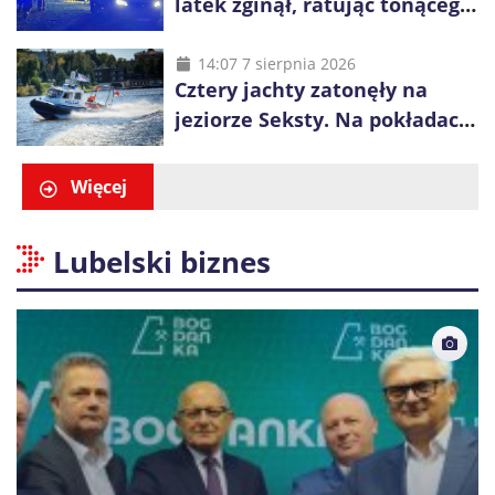
latek zginął, ratując tonącego
14-latka
14:07 7 sierpnia 2026
Cztery jachty zatonęły na
jeziorze Seksty. Na pokładach
było 37 osób, w tym 29
małoletnich
Więcej
Lubelski biznes