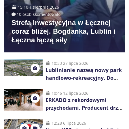
15:10 1 sierpnia 2026
10 osób skomentowało
Strefa Inwestycyjna w Łęcznej
coraz bliżej. Bogdanka, Lublin i
Łęczna łączą siły
10:33 27 lipca 2026
Lublinianie nazwą nowy park
handlowo-rekreacyjny. Do
wygrania 10 tys. zł
10:46 12 lipca 2026
ERKADO z rekordowymi
przychodami. Producent drzwi
świętuje 50-lecie i przyspiesza
inwestycje
12:28 6 lipca 2026