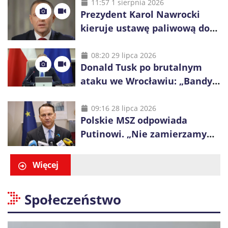
zostałaby zestrzelona”
11:57 1 sierpnia 2026
Prezydent Karol Nawrocki
kieruje ustawę paliwową do
Trybunału Konstytucyjnego.
Ostrzega przed podwyżkami
08:20 29 lipca 2026
Donald Tusk po brutalnym
ataku we Wrocławiu: „Bandyci
nie mogą dyktować zasad na
polskich ulicach”
09:16 28 lipca 2026
Polskie MSZ odpowiada
Putinowi. „Nie zamierzamy
wysuwać roszczeń wobec
Ukrainy”
Więcej
Społeczeństwo