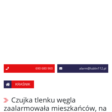
690 680 960
alarm@lublin112.pl
KRAŚNIK
Czujka tlenku węgla
zaalarmowała mieszkańców, na