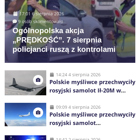
17:01 6 sierpnia 2026
9 osób skomentowało
Ogólnopolska akcja
„PRĘDKOŚĆ”. 7 sierpnia
policjanci ruszą z kontrolami
14:24 4 sierpnia 2026
Polskie myśliwce przechwyciły
rosyjski samolot Ił-20M w
pobliżu Koszalina
09:09 4 sierpnia 2026
Polskie myśliwce przechwyciły
rosyjski samolot
rozpoznawczy nad Bałtykiem
14:42 2 sierpnia 2026