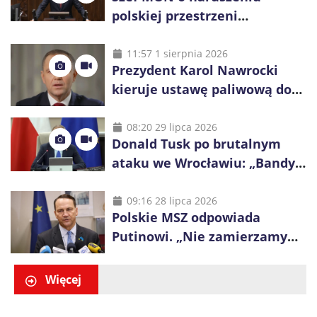
polskiej przestrzeni
powietrznej: „Rakieta
zostałaby zestrzelona”
11:57 1 sierpnia 2026
Prezydent Karol Nawrocki
kieruje ustawę paliwową do
Trybunału Konstytucyjnego.
Ostrzega przed podwyżkami
08:20 29 lipca 2026
Donald Tusk po brutalnym
ataku we Wrocławiu: „Bandyci
nie mogą dyktować zasad na
polskich ulicach”
09:16 28 lipca 2026
Polskie MSZ odpowiada
Putinowi. „Nie zamierzamy
wysuwać roszczeń wobec
Ukrainy”
Więcej