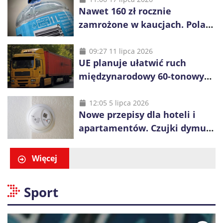
Nawet 160 zł rocznie
zamrożone w kaucjach. Polacy
mogą tracić pieniądze przez
vouchery
09:27 11 lipca 2026
UE planuje ułatwić ruch
międzynarodowy 60-tonowych
ciężarówek. Kolej obawia się
konkurencji
12:05 5 lipca 2026
Nowe przepisy dla hoteli i
apartamentów. Czujki dymu
są już obowiązkowe
Więcej
Sport