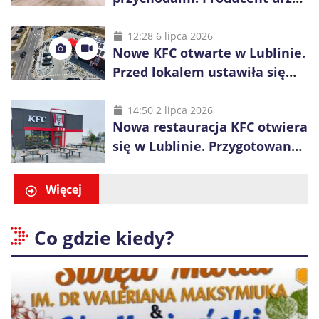
świętuje 50-lecie i przyspiesza
inwestycje
12:28 6 lipca 2026
Nowe KFC otwarte w Lublinie.
Przed lokalem ustawiła się
długa kolejka
14:50 2 lipca 2026
Nowa restauracja KFC otwiera
się w Lublinie. Przygotowano
promocje dla pierwszych gości
Więcej
Co gdzie kiedy?