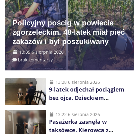
Policyjny pościg w powiecie
zgorzeleckim. 48-latek miał pięć
zakazów i był poszukiwany
13:35 6 sierpnia 2026
brak komentarzy
13:28 6 sierpnia 2026
9-latek odjechał pociągiem
bez ojca. Dzieckiem
zaopiekowali się pasażerowie
i kierownik składu
13:22 6 sierpnia 2026
Pasażerka zasnęła w
taksówce. Kierowca z
Kazachstanu miał wywieźć ją