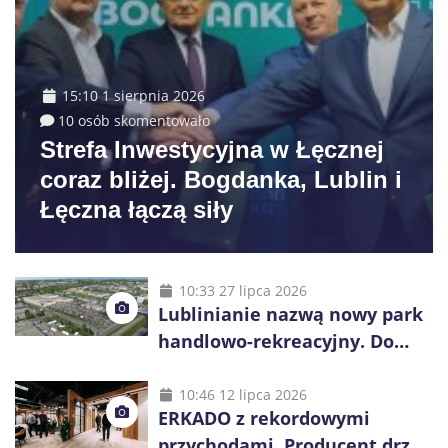
15:10 1 sierpnia 2026
10 osób skomentowało
Strefa Inwestycyjna w Łęcznej
coraz bliżej. Bogdanka, Lublin i
Łęczna łączą siły
10:33 27 lipca 2026
Lublinianie nazwą nowy park
handlowo-rekreacyjny. Do
wygrania 10 tys. zł
10:46 12 lipca 2026
ERKADO z rekordowymi
przychodami. Producent drzwi