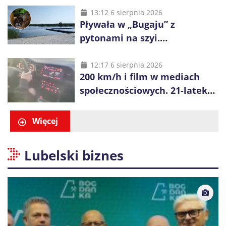
na obrzeża Wrocławia
13:12 6 sierpnia 2026
Pływała w „Bugaju” z
pytonami na szyi.
Interweniowała policja
12:17 6 sierpnia 2026
200 km/h i film w mediach
społecznościowych. 21-latek
dostał 6 tys. zł mandatów
Więcej
Lubelski biznes