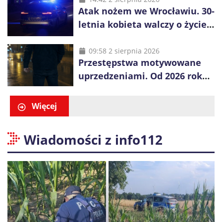
Atak nożem we Wrocławiu. 30-
letnia kobieta walczy o życie,
zatrzymano 18-letniego
obywatela Ukrainy
09:58 2 sierpnia 2026
Przestępstwa motywowane
uprzedzeniami. Od 2026 roku
obowiązują nowe zasady
liczenia danych
Więcej
Wiadomości z info112