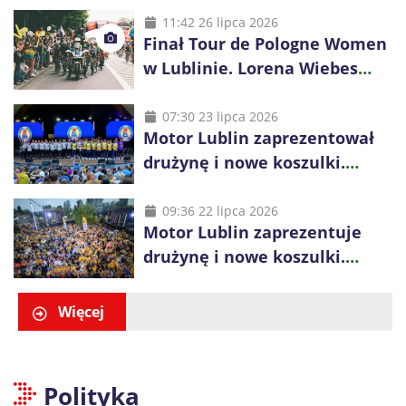
11:42 26 lipca 2026
Finał Tour de Pologne Women
w Lublinie. Lorena Wiebes
broni prowadzenia
07:30 23 lipca 2026
Motor Lublin zaprezentował
drużynę i nowe koszulki.
Mariusz Misiura poprowadzi
zespół w sezonie 2026/27
09:36 22 lipca 2026
Motor Lublin zaprezentuje
drużynę i nowe koszulki.
Spotkanie z kibicami w
Ogrodzie Saskim
Więcej
Polityka