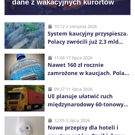
dane z wakacyjnych kurortów
10:12 2 sierpnia 2026
System kaucyjny przyspiesza.
Polacy zwrócili już 2,3 mld
opakowań
11:06 17 lipca 2026
Nawet 160 zł rocznie
zamrożone w kaucjach. Polacy
mogą tracić pieniądze przez
vouchery
09:27 11 lipca 2026
UE planuje ułatwić ruch
międzynarodowy 60-tonowych
ciężarówek. Kolej obawia się
konkurencji
12:05 5 lipca 2026
Nowe przepisy dla hoteli i