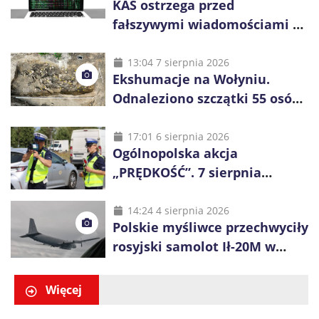
KAS ostrzega przed
fałszywymi wiadomościami o
zwrocie podatku. Oszuści dają
48 godzin
13:04 7 sierpnia 2026
Ekshumacje na Wołyniu.
Odnaleziono szczątki 55 osób,
niemal połowa to dzieci
17:01 6 sierpnia 2026
Ogólnopolska akcja
„PRĘDKOŚĆ”. 7 sierpnia
policjanci ruszą z kontrolami
14:24 4 sierpnia 2026
Polskie myśliwce przechwyciły
rosyjski samolot Ił-20M w
pobliżu Koszalina
Więcej