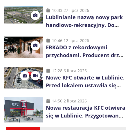
10:33 27 lipca 2026
Lublinianie nazwą nowy park
handlowo-rekreacyjny. Do
wygrania 10 tys. zł
10:46 12 lipca 2026
ERKADO z rekordowymi
przychodami. Producent drzwi
świętuje 50-lecie i przyspiesza
inwestycje
12:28 6 lipca 2026
Nowe KFC otwarte w Lublinie.
Przed lokalem ustawiła się
długa kolejka
14:50 2 lipca 2026
Nowa restauracja KFC otwiera
się w Lublinie. Przygotowano
promocje dla pierwszych gości