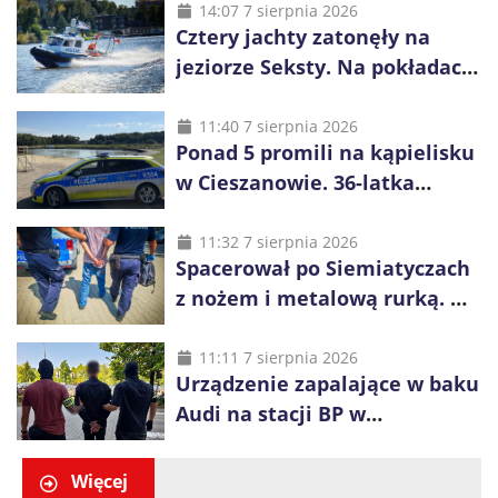
14:07 7 sierpnia 2026
Cztery jachty zatonęły na
jeziorze Seksty. Na pokładach
było 37 osób, w tym 29
małoletnich
11:40 7 sierpnia 2026
Ponad 5 promili na kąpielisku
w Cieszanowie. 36-latka
wcześniej została wyciągnięta
z wody
11:32 7 sierpnia 2026
Spacerował po Siemiatyczach
z nożem i metalową rurką. W
plecaku miał skradziony
alkohol i perfumy
11:11 7 sierpnia 2026
Urządzenie zapalające w baku
Audi na stacji BP w
Swarzędzu. Zatrzymano
właściciela auta
Więcej