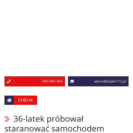
690 680 960
alarm@lublin112.pl
CHEŁM
36-latek próbował
staranować samochodem