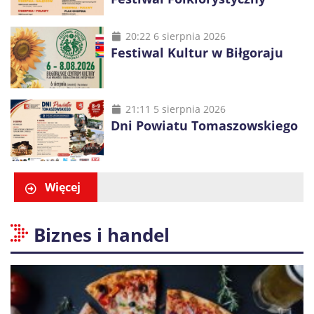
20:22 6 sierpnia 2026
Festiwal Kultur w Biłgoraju
21:11 5 sierpnia 2026
Dni Powiatu Tomaszowskiego
Więcej
Biznes i handel