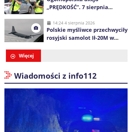
„PRĘDKOŚĆ”. 7 sierpnia
policjanci ruszą z kontrolami
14:24 4 sierpnia 2026
Polskie myśliwce przechwyciły
rosyjski samolot Ił-20M w
pobliżu Koszalina
Więcej
Wiadomości z info112