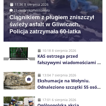
11:36 8 sierpnia 2026
21 osób skomentowało
Ciągnikiem z pługiem zniszczył
świeży asfalt w Gliwicach.
Policja zatrzymała 60-latka
10:18 8 sierpnia 2026
KAS ostrzega przed
fałszywymi wiadomościami o
zwrocie podatku. Oszuści dają
48 godzin
13:04 7 sierpnia 2026
Ekshumacje na Wołyniu.
Odnaleziono szczątki 55 osób,
niemal połowa to dzieci
17:01 6 sierpnia 2026
Ogólnopolska akcja