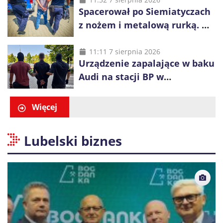
Spacerował po Siemiatyczach
z nożem i metalową rurką. W
plecaku miał skradziony
alkohol i perfumy
11:11 7 sierpnia 2026
Urządzenie zapalające w baku
Audi na stacji BP w
Swarzędzu. Zatrzymano
właściciela auta
Więcej
Lubelski biznes