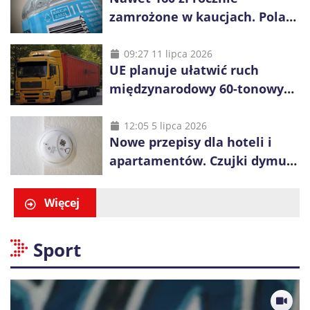
zamrożone w kaucjach. Polacy
mogą tracić pieniądze przez
vouchery
09:27 11 lipca 2026
UE planuje ułatwić ruch
międzynarodowy 60-tonowych
ciężarówek. Kolej obawia się
konkurencji
12:05 5 lipca 2026
Nowe przepisy dla hoteli i
apartamentów. Czujki dymu
są już obowiązkowe
Więcej
Sport