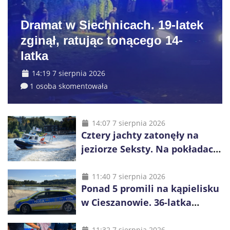
Dramat w Siechnicach. 19-latek
zginął, ratując tonącego 14-
latka
14:19 7 sierpnia 2026
1 osoba skomentowała
14:07 7 sierpnia 2026
Cztery jachty zatonęły na
jeziorze Seksty. Na pokładach
było 37 osób, w tym 29
małoletnich
11:40 7 sierpnia 2026
Ponad 5 promili na kąpielisku
w Cieszanowie. 36-latka
wcześniej została wyciągnięta
z wody
11:32 7 sierpnia 2026