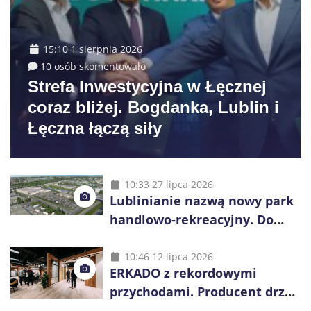
15:10 1 sierpnia 2026
10 osób skomentowało
Strefa Inwestycyjna w Łęcznej
coraz bliżej. Bogdanka, Lublin i
Łęczna łączą siły
10:33 27 lipca 2026
Lublinianie nazwą nowy park
handlowo-rekreacyjny. Do
wygrania 10 tys. zł
10:46 12 lipca 2026
ERKADO z rekordowymi
przychodami. Producent drzwi
świętuje 50-lecie i przyspiesza