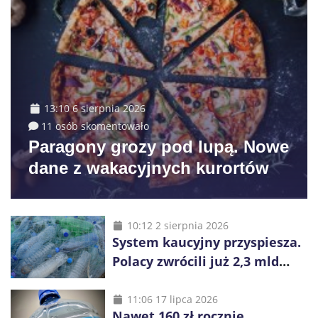
13:10 6 sierpnia 2026
11 osób skomentowało
Paragony grozy pod lupą. Nowe
dane z wakacyjnych kurortów
10:12 2 sierpnia 2026
System kaucyjny przyspiesza.
Polacy zwrócili już 2,3 mld
opakowań
11:06 17 lipca 2026
Nawet 160 zł rocznie