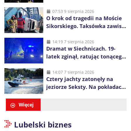
zatrzymani. Policja ujawniła
proceder
07:53 9 sierpnia 2026
O krok od tragedii na Moście
Sikorskiego. Taksówka zawisła
kilka metrów nad Odrą
14:19 7 sierpnia 2026
Dramat w Siechnicach. 19-
latek zginął, ratując tonącego
14-latka
14:07 7 sierpnia 2026
Cztery jachty zatonęły na
jeziorze Seksty. Na pokładach
było 37 osób, w tym 29
małoletnich
Więcej
Lubelski biznes