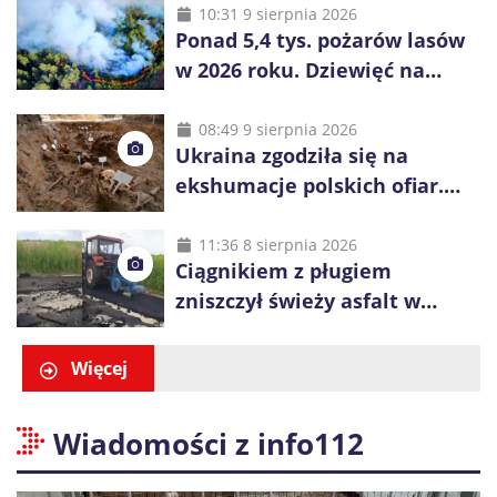
zabezpieczonych narkotyków
10:31 9 sierpnia 2026
Ponad 5,4 tys. pożarów lasów
w 2026 roku. Dziewięć na
dziesięć powoduje człowiek
08:49 9 sierpnia 2026
Ukraina zgodziła się na
ekshumacje polskich ofiar.
Prace obejmą Hutę Pieniacką
i Ugły
11:36 8 sierpnia 2026
Ciągnikiem z pługiem
zniszczył świeży asfalt w
Gliwicach. Policja zatrzymała
60-latka
Więcej
Wiadomości z info112