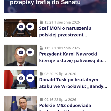
przepisy trafią do Senatu
13:21 1 sierpnia 2026
Szef MON o naruszeniu
polskiej przestrzeni
powietrznej: „Rakieta
zostałaby zestrzelona”
11:57 1 sierpnia 2026
Prezydent Karol Nawrocki
kieruje ustawę paliwową do
Trybunału Konstytucyjnego.
Ostrzega przed podwyżkami
08:20 29 lipca 2026
Donald Tusk po brutalnym
ataku we Wrocławiu: „Bandyci
nie mogą dyktować zasad na
polskich ulicach”
09:16 28 lipca 2026
Polskie MSZ odpowiada