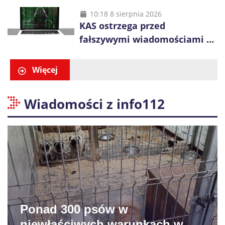
Gliwicach. Policja zatrzymała
60-latka
10:18 8 sierpnia 2026
KAS ostrzega przed
fałszywymi wiadomościami o
zwrocie podatku. Oszuści dają
48 godzin
Więcej
Wiadomości z info112
Ponad 300 psów w
niewłaściwych warunkach w