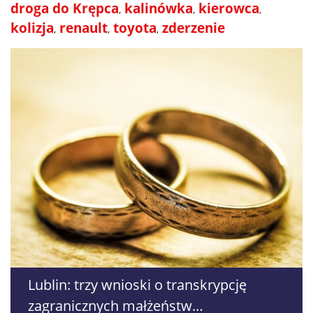
droga do Krępca
kalinówka
kierowca
kolizja
renault
toyota
zderzenie
Lublin: trzy wnioski o transkrypcję
zagranicznych małżeństw