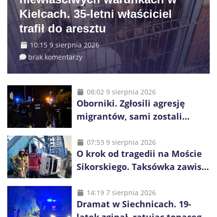
Kielcach. 35-letni właściciel
trafił do aresztu
10:15 9 sierpnia 2026
brak komentarzy
08:02 9 sierpnia 2026
Oborniki. Zgłosili agresję
migrantów, sami zostali
zatrzymani. Policja ujawniła
proceder
07:53 9 sierpnia 2026
O krok od tragedii na Moście
Sikorskiego. Taksówka zawisła
kilka metrów nad Odrą
14:19 7 sierpnia 2026
Dramat w Siechnicach. 19-