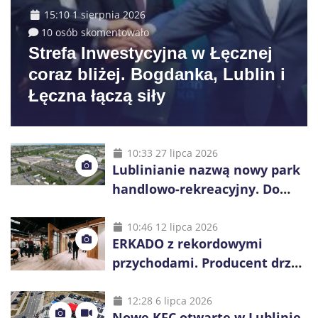
15:10 1 sierpnia 2026
10 osób skomentowało
Strefa Inwestycyjna w Łęcznej
coraz bliżej. Bogdanka, Lublin i
Łęczna łączą siły
10:33 27 lipca 2026
Lublinianie nazwą nowy park
handlowo-rekreacyjny. Do
wygrania 10 tys. zł
10:46 12 lipca 2026
ERKADO z rekordowymi
przychodami. Producent drzwi
świętuje 50-lecie i przyspiesza
inwestycje
12:28 6 lipca 2026
Nowe KFC otwarte w Lublinie.