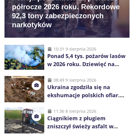
półrocze 2026 roku. Rekordowe
92,3 tony zabezpieczonych
narkotyków
10:31 9 sierpnia 2026
Ponad 5,4 tys. pożarów lasów
w 2026 roku. Dziewięć na
dziesięć powoduje człowiek
08:49 9 sierpnia 2026
Ukraina zgodziła się na
ekshumacje polskich ofiar.
Prace obejmą Hutę Pieniacką
i Ugły
11:36 8 sierpnia 2026
Ciągnikiem z pługiem
zniszczył świeży asfalt w