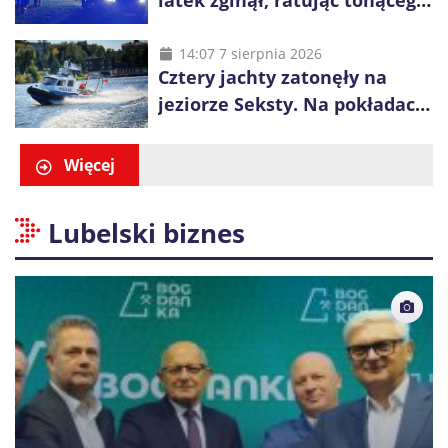
latek zginął, ratując tonącego
14-latka
14:07 7 sierpnia 2026
Cztery jachty zatonęły na
jeziorze Seksty. Na pokładach
było 37 osób, w tym 29
małoletnich
Więcej
Lubelski biznes