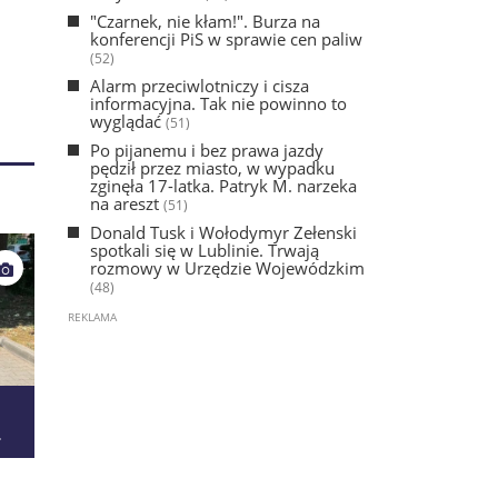
"Czarnek, nie kłam!". Burza na
konferencji PiS w sprawie cen paliw
(52)
Alarm przeciwlotniczy i cisza
informacyjna. Tak nie powinno to
wyglądać
(51)
Po pijanemu i bez prawa jazdy
pędził przez miasto, w wypadku
zginęła 17-latka. Patryk M. narzeka
na areszt
(51)
Donald Tusk i Wołodymyr Zełenski
spotkali się w Lublinie. Trwają
rozmowy w Urzędzie Wojewódzkim
(48)
ł