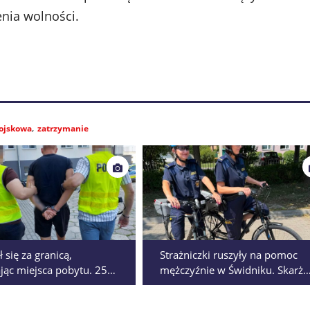
nia wolności.
ojskowa
zatrzymanie
 się za granicą,
Strażniczki ruszyły na pomoc
jąc miejsca pobytu. 25-
mężczyźnie w Świdniku. Skarży
zatrzymany w rodzinnym
się na ból w klatce piersiowej