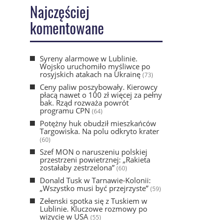
Najczęściej
komentowane
Syreny alarmowe w Lublinie.
Wojsko uruchomiło myśliwce po
rosyjskich atakach na Ukrainę
(73)
Ceny paliw poszybowały. Kierowcy
płacą nawet o 100 zł więcej za pełny
bak. Rząd rozważa powrót
programu CPN
(64)
Potężny huk obudził mieszkańców
Targowiska. Na polu odkryto krater
(60)
Szef MON o naruszeniu polskiej
przestrzeni powietrznej: „Rakieta
zostałaby zestrzelona”
(60)
Donald Tusk w Tarnawie-Kolonii:
„Wszystko musi być przejrzyste”
(59)
Zełenski spotka się z Tuskiem w
Lublinie. Kluczowe rozmowy po
wizycie w USA
(55)