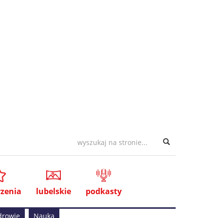
zenia
lubelskie
podkasty
drowie
Nauka