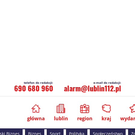
690 680 960
alarm@lublin112.pl
główna
lublin
region
kraj
wydar
ski Biznes
Biznes
Sport
Polityka
Społeczeństwo
Z