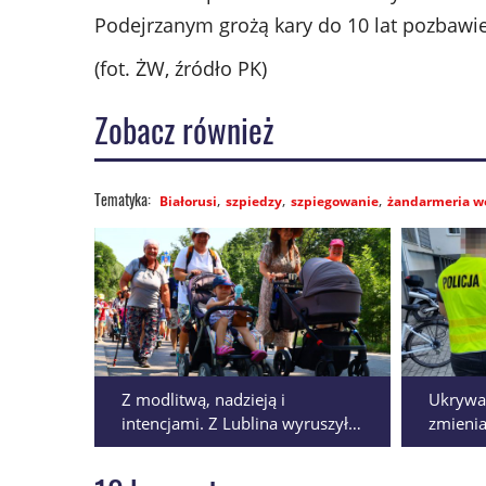
Podejrzanym grożą kary do 10 lat pozbawie
(fot. ŻW, źródło PK)
Zobacz również
Białorusi
szpiedzy
szpiegowanie
żandarmeria w
Z modlitwą, nadzieją i
Ukrywał
intencjami. Z Lublina wyruszyła
zmienia
piesza pielgrzymka na Jasną
latek 
Górę
domu