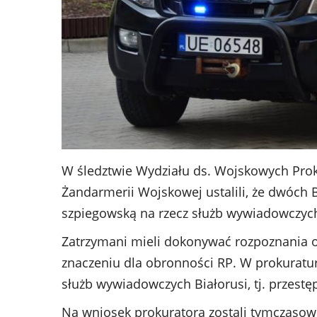
W śledztwie Wydziału ds. Wojskowych Pro
Żandarmerii Wojskowej ustalili, że dwóch 
szpiegowską na rzecz służb wywiadowczych
Zatrzymani mieli dokonywać rozpoznania o
znaczeniu dla obronności RP. W prokuraturz
służb wywiadowczych Białorusi, tj. przestęp
Na wniosek prokuratora zostali tymczasowo