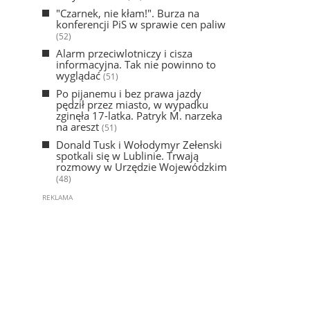
"Czarnek, nie kłam!". Burza na
konferencji PiS w sprawie cen paliw
(52)
Alarm przeciwlotniczy i cisza
informacyjna. Tak nie powinno to
wyglądać
(51)
Po pijanemu i bez prawa jazdy
pędził przez miasto, w wypadku
zginęła 17-latka. Patryk M. narzeka
na areszt
(51)
Donald Tusk i Wołodymyr Zełenski
spotkali się w Lublinie. Trwają
rozmowy w Urzędzie Wojewódzkim
(48)