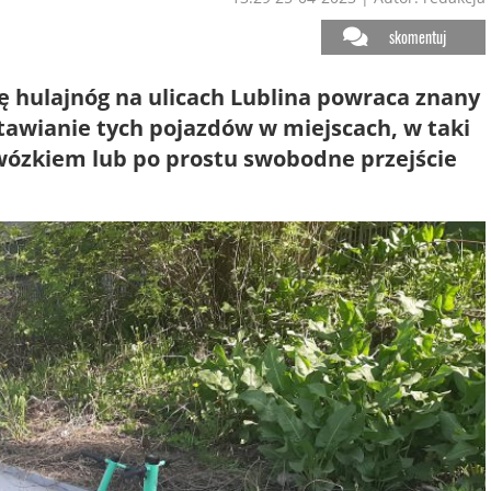
skomentuj
ę hulajnóg na ulicach Lublina powraca znany
tawianie tych pojazdów w miejscach, w taki
 wózkiem lub po prostu swobodne przejście