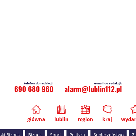
690 680 960
alarm@lublin112.pl
główna
lublin
region
kraj
wydar
ski Biznes
Biznes
Sport
Polityka
Społeczeństwo
Z