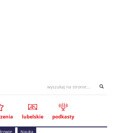
zenia
lubelskie
podkasty
drowie
Nauka