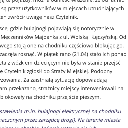
e są przez użytkowników w miejscach utrudniających
en zwrócił uwagę nasz Czytelnik.
ce, gdzie hulajnogi pojawiają się notorycznie w
gi Męczenników Majdanka z ul. Wolską i Łęczyńską. Od
owego stoją one na chodniku częściowo blokując go.
 zaczęła rosnąć. W piątek rano (21.04) stało ich ponad
ieta z wózkiem dziecięcym nie była w stanie przejść
 Czytelnik zgłosił do Straży Miejskiej. Podobny
yżowania. Za zaistniałą sytuację dopowiadają
am przekazano, strażnicy miejscy interweniowali na
dy blokowały na chodniku przejście pieszym.
tawienia m.in. hulajnogi elektrycznej na chodniku
aczonym przez zarządcę drogi). Na terenie miasta