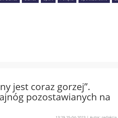
y jest coraz gorzej”.
ajnóg pozostawianych na
13:29 25-04-2023
|
Autor: redakcja