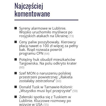
Najczęściej
komentowane
Syreny alarmowe w Lublinie.
Wojsko uruchomiło myśliwce po
rosyjskich atakach na Ukrainę
(73)
Ceny paliw poszybowały. Kierowcy
płacą nawet o 100 zł więcej za pełny
bak. Rząd rozważa powrót
programu CPN
(64)
Potężny huk obudził mieszkańców
Targowiska. Na polu odkryto krater
(60)
Szef MON o naruszeniu polskiej
przestrzeni powietrznej: „Rakieta
zostałaby zestrzelona”
(60)
Donald Tusk w Tarnawie-Kolonii:
„Wszystko musi być przejrzyste”
(59)
Zełenski spotka się z Tuskiem w
Lublinie. Kluczowe rozmowy po
wizycie w USA
(55)