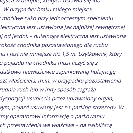
iejsca w obrębie, których ustawia się lub
. W przypadku braku takiego miejsca,
 możliwe tylko przy jednoczesnym spełnieniu
ktryczna jest ustawiona jak najbliżej zewnętrznej
 od jezdni, – hulajnoga elektryczna jest ustawiona
erokość chodnika pozostawionego dla ruchu
hu i jest nie mniejsza niż 1,5 m. Użytkownik, który
u pojazdu na chodniku musi liczyć się z
datkowo niewłaściwie zaparkowaną hulajnogę
szt właściciela, m.in. w przypadku pozostawienia
utrudnia ruch lub w inny sposób zagraża
yspozycji usunięcia przez uprawniony organ,
ym, pojazd usuwany jest na parking strzeżony. W
liśmy operatorowi informację o parkowaniu
ch przestawienia we właściwe – na najbliższą