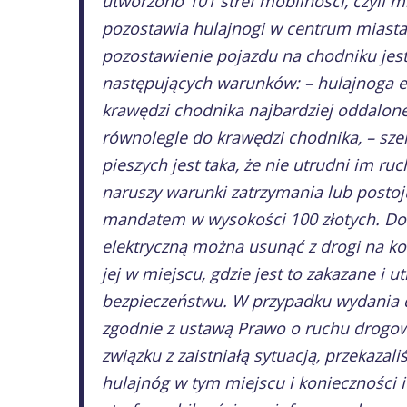
utworzono 101 stref mobilności, czyli m
pozostawia hulajnogi w centrum miasta
pozostawienie pojazdu na chodniku jest
następujących warunków: – hulajnoga ele
krawędzi chodnika najbardziej oddalonej
równolegle do krawędzi chodnika, – sz
pieszych jest taka, że nie utrudni im ruc
naruszy warunki zatrzymania lub postoj
mandatem w wysokości 100 złotych. Do
elektryczną można usunąć z drogi na ko
jej w miejscu, gdzie jest to zakazane i 
bezpieczeństwu. W przypadku wydania d
zgodnie z ustawą Prawo o ruchu drogow
związku z zaistniałą sytuacją, przekaza
hulajnóg w tym miejscu i konieczności i