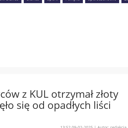
ów z KUL otrzymał złoty
ło się od opadłych liści
13:52 09-02-2025
|
Autor: redakcja