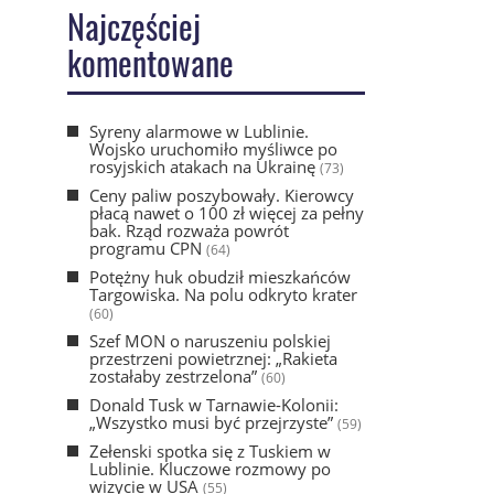
Najczęściej
komentowane
Syreny alarmowe w Lublinie.
Wojsko uruchomiło myśliwce po
rosyjskich atakach na Ukrainę
(73)
Ceny paliw poszybowały. Kierowcy
płacą nawet o 100 zł więcej za pełny
bak. Rząd rozważa powrót
programu CPN
(64)
Potężny huk obudził mieszkańców
Targowiska. Na polu odkryto krater
(60)
Szef MON o naruszeniu polskiej
przestrzeni powietrznej: „Rakieta
zostałaby zestrzelona”
(60)
Donald Tusk w Tarnawie-Kolonii:
„Wszystko musi być przejrzyste”
(59)
Zełenski spotka się z Tuskiem w
Lublinie. Kluczowe rozmowy po
wizycie w USA
(55)