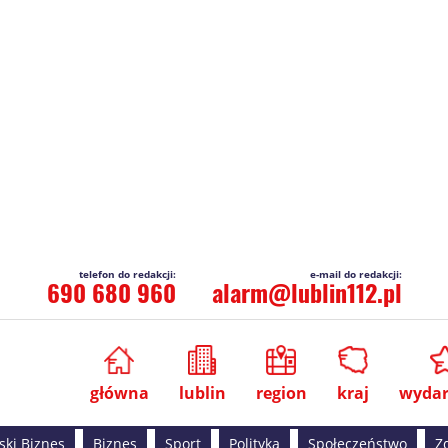
690 680 960
alarm@lublin112.pl
główna
lublin
region
kraj
wydar
ski Biznes
Biznes
Sport
Polityka
Społeczeństwo
Z