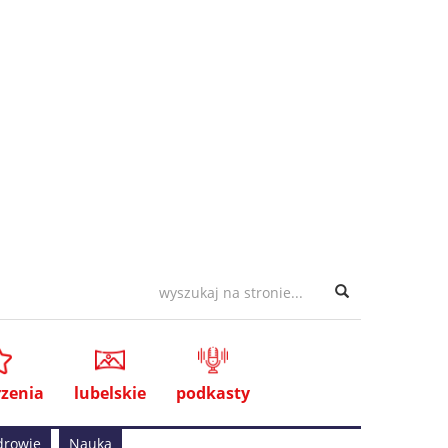
zenia
lubelskie
podkasty
drowie
Nauka