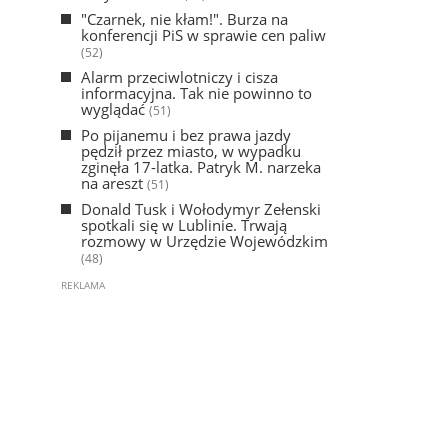
"Czarnek, nie kłam!". Burza na
konferencji PiS w sprawie cen paliw
(52)
Alarm przeciwlotniczy i cisza
informacyjna. Tak nie powinno to
wyglądać
(51)
Po pijanemu i bez prawa jazdy
pędził przez miasto, w wypadku
zginęła 17-latka. Patryk M. narzeka
na areszt
(51)
Donald Tusk i Wołodymyr Zełenski
spotkali się w Lublinie. Trwają
rozmowy w Urzędzie Wojewódzkim
(48)