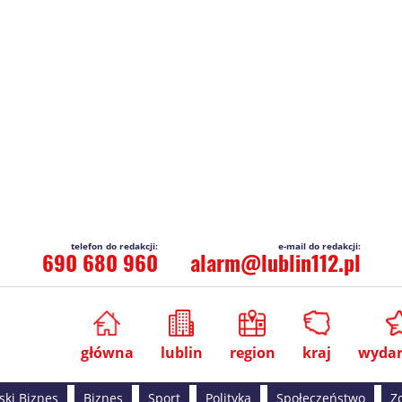
690 680 960
alarm@lublin112.pl
główna
lublin
region
kraj
wydar
ski Biznes
Biznes
Sport
Polityka
Społeczeństwo
Z