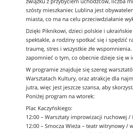
związku z przybyciem uchodźców, liczba m
szósty mieszkaniec Lublina jest obywatele
miasta, co ma na celu przeciwdziałanie wyk
Dzięki Piknikowi, dzieci polskie i ukraińsk
spektakle, a rodziny spotkać się i spędzić
traumę, stres i wszystkie złe wspomnienia.
zapomnieć o tym, co obecnie dzieje się w i
W programie znajduje się szereg warsztatów
Warsztatach Kultury, oraz atrakcje dla naj
jutra, więc jest jeszcze szansa, aby skorz
Poniżej program na wtorek:
Plac Kaczyńskiego:
12:00 – Warsztaty improwizacji ruchowej /
12:00 – Smocza Wieża – teatr witrynowy / 