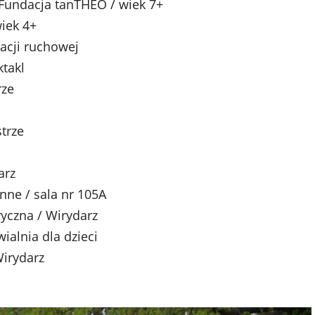
 Fundacja tanTHEO / wiek 7+
wiek 4+
acji ruchowej
ktakl
rze
trze
arz
nne / sala nr 105A
ryczna / Wirydarz
ialnia dla dzieci
Wirydarz