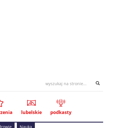
zenia
lubelskie
podkasty
drowie
Nauka