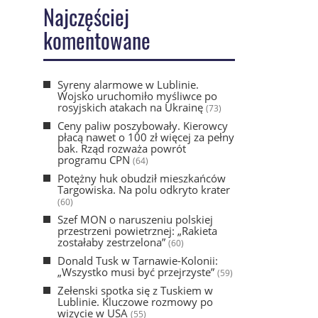
Najczęściej
komentowane
Syreny alarmowe w Lublinie.
Wojsko uruchomiło myśliwce po
rosyjskich atakach na Ukrainę
(73)
Ceny paliw poszybowały. Kierowcy
płacą nawet o 100 zł więcej za pełny
bak. Rząd rozważa powrót
programu CPN
(64)
Potężny huk obudził mieszkańców
Targowiska. Na polu odkryto krater
(60)
Szef MON o naruszeniu polskiej
przestrzeni powietrznej: „Rakieta
zostałaby zestrzelona”
(60)
Donald Tusk w Tarnawie-Kolonii:
„Wszystko musi być przejrzyste”
(59)
Zełenski spotka się z Tuskiem w
Lublinie. Kluczowe rozmowy po
wizycie w USA
(55)