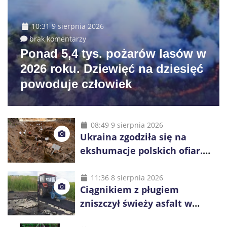
10:31 9 sierpnia 2026
brak komentarzy
Ponad 5,4 tys. pożarów lasów w
2026 roku. Dziewięć na dziesięć
powoduje człowiek
08:49 9 sierpnia 2026
Ukraina zgodziła się na
ekshumacje polskich ofiar.
Prace obejmą Hutę Pieniacką
i Ugły
11:36 8 sierpnia 2026
Ciągnikiem z pługiem
zniszczył świeży asfalt w
Gliwicach. Policja zatrzymała