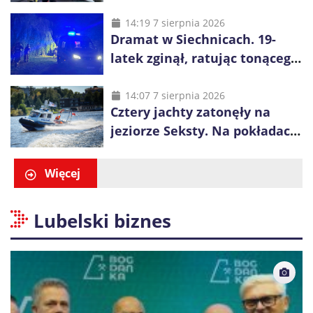
kilka metrów nad Odrą
14:19 7 sierpnia 2026
Dramat w Siechnicach. 19-
latek zginął, ratując tonącego
14-latka
14:07 7 sierpnia 2026
Cztery jachty zatonęły na
jeziorze Seksty. Na pokładach
było 37 osób, w tym 29
małoletnich
Więcej
Lubelski biznes