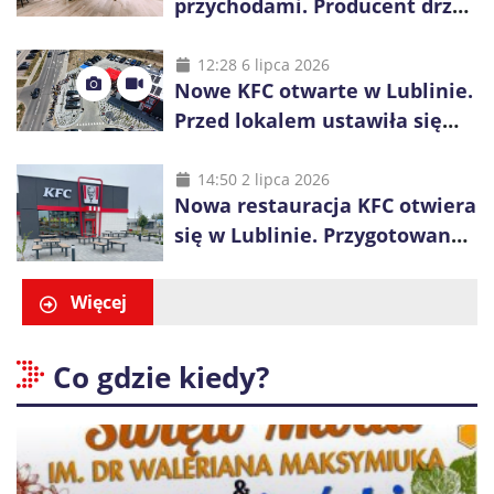
przychodami. Producent drzwi
świętuje 50-lecie i przyspiesza
inwestycje
12:28 6 lipca 2026
Nowe KFC otwarte w Lublinie.
Przed lokalem ustawiła się
długa kolejka
14:50 2 lipca 2026
Nowa restauracja KFC otwiera
się w Lublinie. Przygotowano
promocje dla pierwszych gości
Więcej
Co gdzie kiedy?