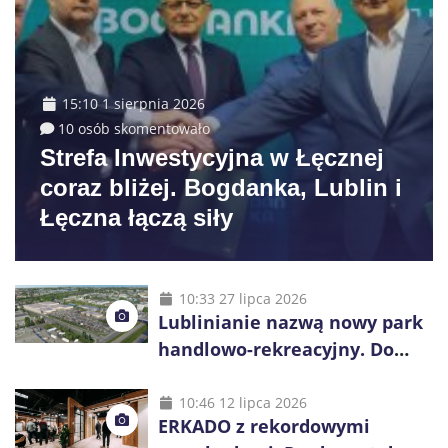
15:10 1 sierpnia 2026
10 osób skomentowało
Strefa Inwestycyjna w Łęcznej
coraz bliżej. Bogdanka, Lublin i
Łęczna łączą siły
10:33 27 lipca 2026
Lublinianie nazwą nowy park
handlowo-rekreacyjny. Do
wygrania 10 tys. zł
10:46 12 lipca 2026
ERKADO z rekordowymi