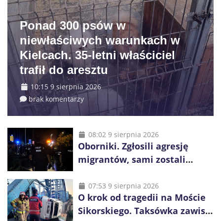
Ponad 300 psów w
niewłaściwych warunkach w
Kielcach. 35-letni właściciel
trafił do aresztu
10:15 9 sierpnia 2026
brak komentarzy
08:02 9 sierpnia 2026
Oborniki. Zgłosili agresję
migrantów, sami zostali
zatrzymani. Policja ujawniła
proceder
07:53 9 sierpnia 2026
O krok od tragedii na Moście
Sikorskiego. Taksówka zawisła