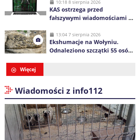
60-latka
10:18 8 sierpnia 2026
KAS ostrzega przed
fałszywymi wiadomościami o
zwrocie podatku. Oszuści dają
48 godzin
13:04 7 sierpnia 2026
Ekshumacje na Wołyniu.
Odnaleziono szczątki 55 osób,
niemal połowa to dzieci
Więcej
Wiadomości z info112