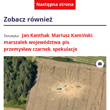
Następna strona
Zobacz również
Jan Kanthak
Mariusz Kamiński
marszalek województwa
pis
przemysław czarnek
spekulacje