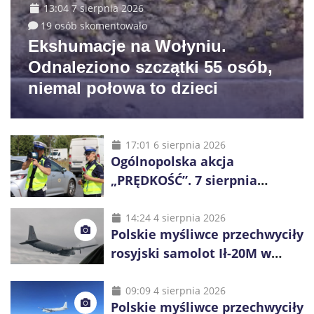
13:04 7 sierpnia 2026
19 osób skomentowało
Ekshumacje na Wołyniu.
Odnaleziono szczątki 55 osób,
niemal połowa to dzieci
17:01 6 sierpnia 2026
Ogólnopolska akcja
„PRĘDKOŚĆ”. 7 sierpnia
policjanci ruszą z kontrolami
14:24 4 sierpnia 2026
Polskie myśliwce przechwyciły
rosyjski samolot Ił-20M w
pobliżu Koszalina
09:09 4 sierpnia 2026
Polskie myśliwce przechwyciły