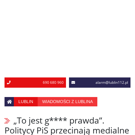
690 680 960
alarm@lublin112.pl
LUBLIN
WIADOMOŚCI Z LUBLINA
„To jest g**** prawda”.
Politycy PiS przecinają medialne