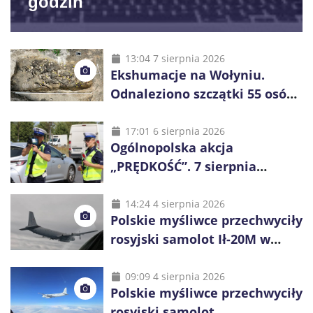
godzin
13:04 7 sierpnia 2026
Ekshumacje na Wołyniu.
Odnaleziono szczątki 55 osób,
niemal połowa to dzieci
17:01 6 sierpnia 2026
Ogólnopolska akcja
„PRĘDKOŚĆ”. 7 sierpnia
policjanci ruszą z kontrolami
14:24 4 sierpnia 2026
Polskie myśliwce przechwyciły
rosyjski samolot Ił-20M w
pobliżu Koszalina
09:09 4 sierpnia 2026
Polskie myśliwce przechwyciły
rosyjski samolot