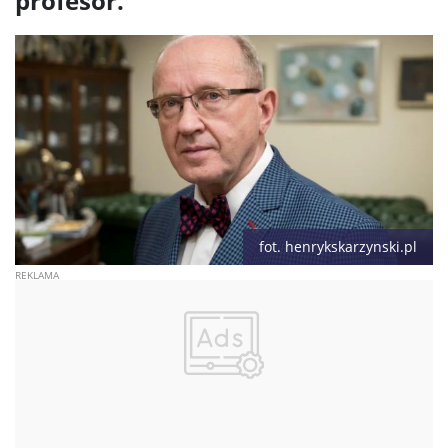
profesor.
fot. henrykskarzynski.pl