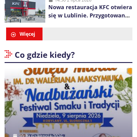
Nowa restauracja KFC otwiera
się w Lublinie. Przygotowano
promocje dla pierwszych gości
Więcej
Co gdzie kiedy?
20:39 6 sierpnia 2026