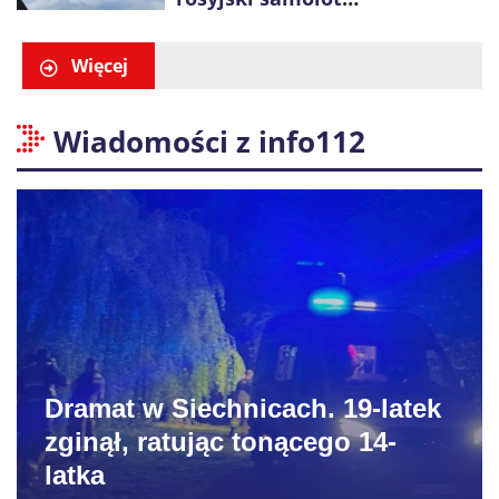
rozpoznawczy nad Bałtykiem
Więcej
Wiadomości z info112
Dramat w Siechnicach. 19-latek
zginął, ratując tonącego 14-
latka