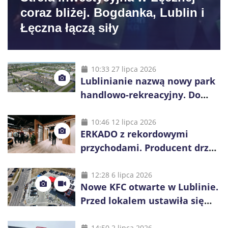
coraz bliżej. Bogdanka, Lublin i
Łęczna łączą siły
10:33 27 lipca 2026
Lublinianie nazwą nowy park
handlowo-rekreacyjny. Do
wygrania 10 tys. zł
10:46 12 lipca 2026
ERKADO z rekordowymi
przychodami. Producent drzwi
świętuje 50-lecie i przyspiesza
inwestycje
12:28 6 lipca 2026
Nowe KFC otwarte w Lublinie.
Przed lokalem ustawiła się
długa kolejka
14:50 2 lipca 2026