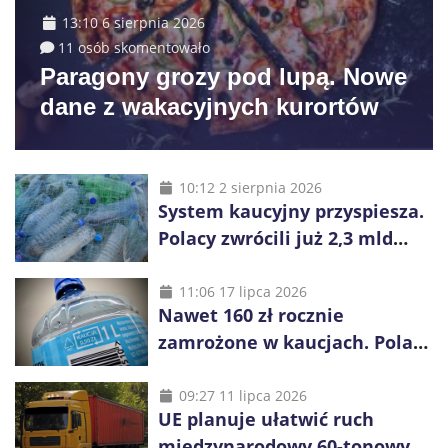
13:10 6 sierpnia 2026
11 osób skomentowało
Paragony grozy pod lupą. Nowe
dane z wakacyjnych kurortów
10:12 2 sierpnia 2026
System kaucyjny przyspiesza.
Polacy zwrócili już 2,3 mld
opakowań
11:06 17 lipca 2026
Nawet 160 zł rocznie
zamrożone w kaucjach. Polacy
mogą tracić pieniądze przez
vouchery
09:27 11 lipca 2026
UE planuje ułatwić ruch
międzynarodowy 60-tonowych