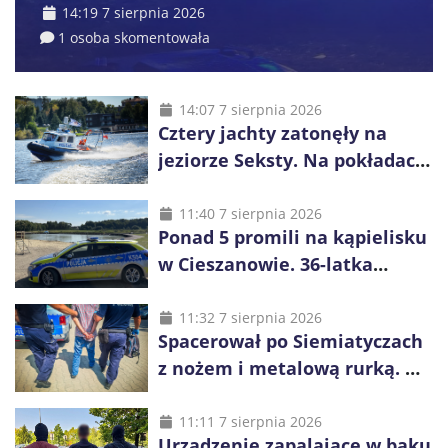
14:19 7 sierpnia 2026
1 osoba skomentowała
14:07 7 sierpnia 2026
Cztery jachty zatonęły na
jeziorze Seksty. Na pokładach
było 37 osób, w tym 29
małoletnich
11:40 7 sierpnia 2026
Ponad 5 promili na kąpielisku
w Cieszanowie. 36-latka
wcześniej została wyciągnięta
z wody
11:32 7 sierpnia 2026
Spacerował po Siemiatyczach
z nożem i metalową rurką. W
plecaku miał skradziony
alkohol i perfumy
11:11 7 sierpnia 2026
Urządzenie zapalające w baku