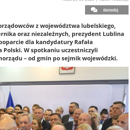
skomentuj
morządowców z województwa lubelskiego,
ernika oraz niezależnych, prezydent Lublina
poparcie dla kandydatury Rafała
Polski. W spotkaniu uczestniczyli
amorządu – od gmin po sejmik wojewódzki.