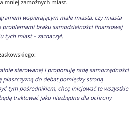
a mniej zamożnych miast.
ogramem wspierającym małe miasta, czy miasta
ęte problemami braku samodzielności finansowej
ju tych miast – zaznaczył.
rzaskowskiego:
ralnie sterowanej i proponuję radę samorządności
tą płaszczyzną do debat pomiędzy stroną
yć tym pośrednikiem, chcę inicjować te wszystkie
y będą traktować jako niezbędne dla ochrony