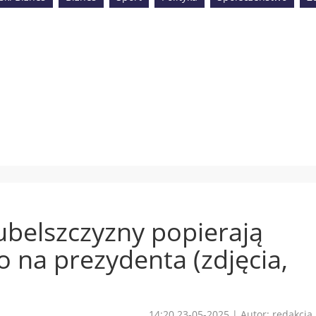
belszczyzny popierają
 na prezydenta (zdjęcia,
14:20 23-05-2025
|
Autor: redakcja