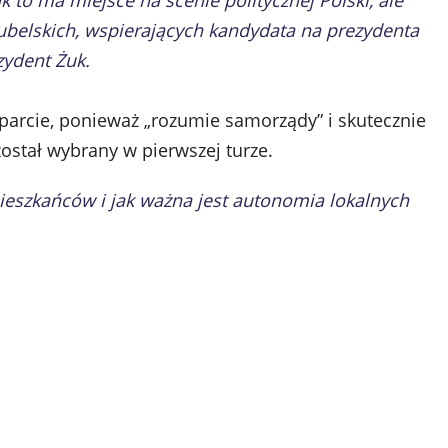
 to ma miejsce na scenie politycznej Polski, ale
ubelskich, wspierających kandydata na prezydenta
zydent Żuk.
oparcie, ponieważ „rozumie samorządy” i skutecznie
ostał wybrany w pierwszej turze.
ieszkańców i jak ważna jest autonomia lokalnych