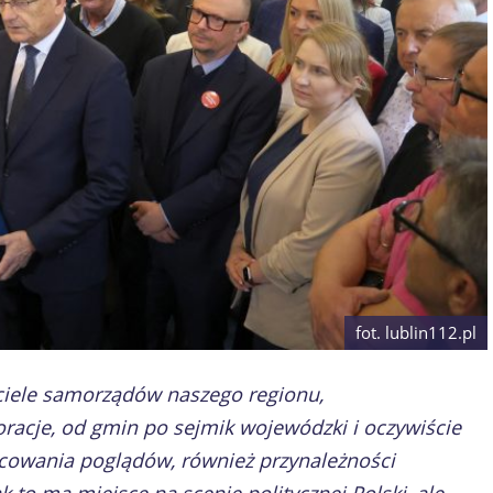
fot. lublin112.pl
wiciele samorządów naszego regionu,
oracje, od gmin po sejmik wojewódzki i oczywiście
owania poglądów, również przynależności