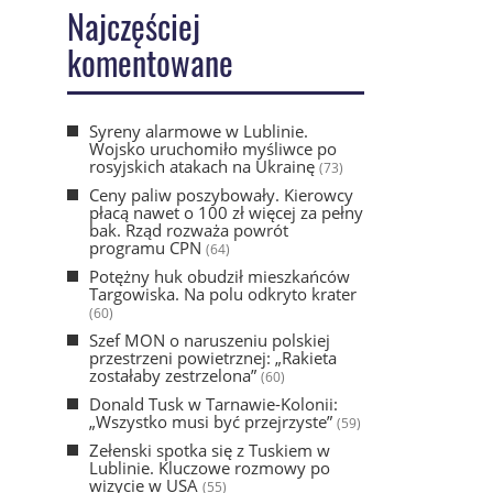
Najczęściej
komentowane
Syreny alarmowe w Lublinie.
Wojsko uruchomiło myśliwce po
rosyjskich atakach na Ukrainę
(73)
Ceny paliw poszybowały. Kierowcy
płacą nawet o 100 zł więcej za pełny
bak. Rząd rozważa powrót
programu CPN
(64)
Potężny huk obudził mieszkańców
Targowiska. Na polu odkryto krater
(60)
Szef MON o naruszeniu polskiej
przestrzeni powietrznej: „Rakieta
zostałaby zestrzelona”
(60)
Donald Tusk w Tarnawie-Kolonii:
„Wszystko musi być przejrzyste”
(59)
Zełenski spotka się z Tuskiem w
Lublinie. Kluczowe rozmowy po
wizycie w USA
(55)