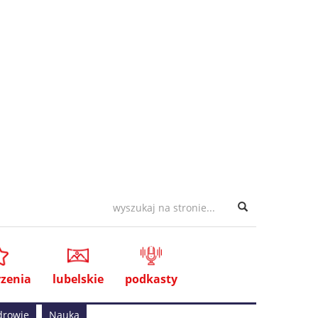
zenia
lubelskie
podkasty
drowie
Nauka