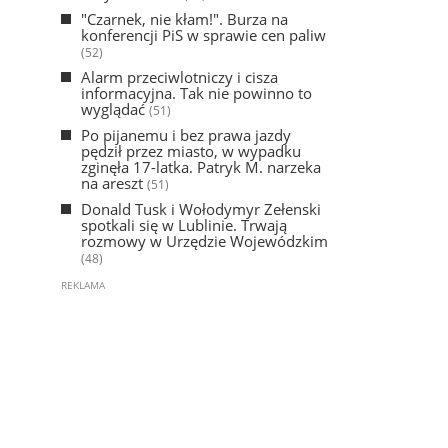
"Czarnek, nie kłam!". Burza na
konferencji PiS w sprawie cen paliw
(52)
Alarm przeciwlotniczy i cisza
informacyjna. Tak nie powinno to
wyglądać
(51)
Po pijanemu i bez prawa jazdy
pędził przez miasto, w wypadku
zginęła 17-latka. Patryk M. narzeka
na areszt
(51)
Donald Tusk i Wołodymyr Zełenski
spotkali się w Lublinie. Trwają
rozmowy w Urzędzie Wojewódzkim
(48)