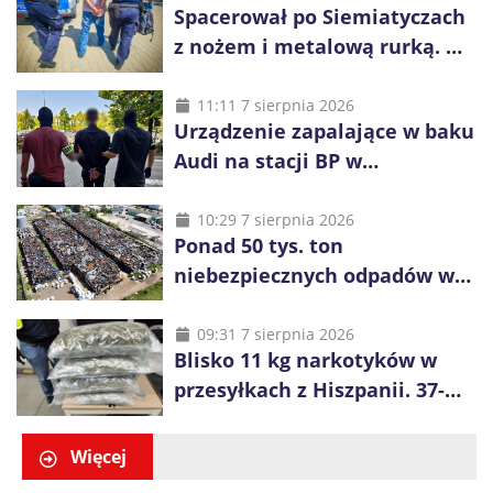
Spacerował po Siemiatyczach
z nożem i metalową rurką. W
plecaku miał skradziony
alkohol i perfumy
11:11 7 sierpnia 2026
Urządzenie zapalające w baku
Audi na stacji BP w
Swarzędzu. Zatrzymano
właściciela auta
10:29 7 sierpnia 2026
Ponad 50 tys. ton
niebezpiecznych odpadów w
Rogowcu. Służby ponownie
weszły na jedno z
09:31 7 sierpnia 2026
Blisko 11 kg narkotyków w
największych składowisk w
przesyłkach z Hiszpanii. 37-
Europie
latek zatrzymany w Krakowie
Więcej