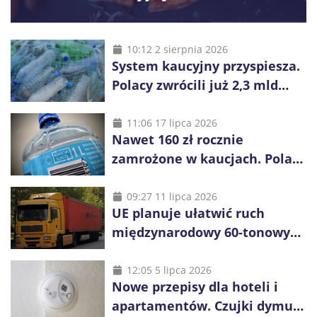
10:12 2 sierpnia 2026
System kaucyjny przyspiesza.
Polacy zwrócili już 2,3 mld
opakowań
11:06 17 lipca 2026
Nawet 160 zł rocznie
zamrożone w kaucjach. Polacy
mogą tracić pieniądze przez
vouchery
09:27 11 lipca 2026
UE planuje ułatwić ruch
międzynarodowy 60-tonowych
ciężarówek. Kolej obawia się
konkurencji
12:05 5 lipca 2026
Nowe przepisy dla hoteli i
apartamentów. Czujki dymu