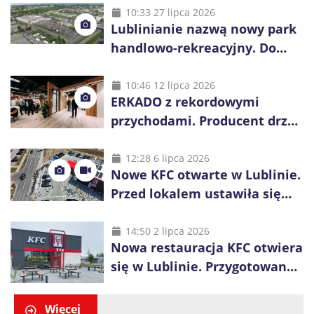
10:33 27 lipca 2026
Lublinianie nazwą nowy park
handlowo-rekreacyjny. Do
wygrania 10 tys. zł
10:46 12 lipca 2026
ERKADO z rekordowymi
przychodami. Producent drzwi
świętuje 50-lecie i przyspiesza
inwestycje
12:28 6 lipca 2026
Nowe KFC otwarte w Lublinie.
Przed lokalem ustawiła się
długa kolejka
14:50 2 lipca 2026
Nowa restauracja KFC otwiera
się w Lublinie. Przygotowano
promocje dla pierwszych gości
Więcej