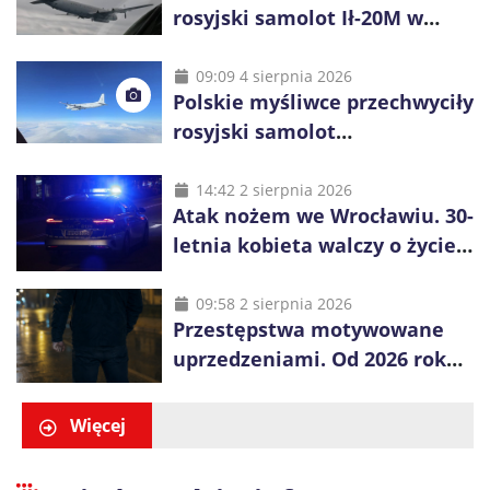
rosyjski samolot Ił-20M w
pobliżu Koszalina
09:09 4 sierpnia 2026
Polskie myśliwce przechwyciły
rosyjski samolot
rozpoznawczy nad Bałtykiem
14:42 2 sierpnia 2026
Atak nożem we Wrocławiu. 30-
letnia kobieta walczy o życie,
zatrzymano 18-letniego
obywatela Ukrainy
09:58 2 sierpnia 2026
Przestępstwa motywowane
uprzedzeniami. Od 2026 roku
obowiązują nowe zasady
liczenia danych
Więcej