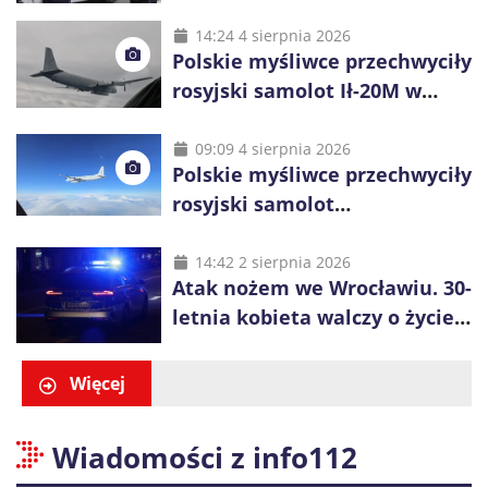
policjanci ruszą z kontrolami
14:24 4 sierpnia 2026
Polskie myśliwce przechwyciły
rosyjski samolot Ił-20M w
pobliżu Koszalina
09:09 4 sierpnia 2026
Polskie myśliwce przechwyciły
rosyjski samolot
rozpoznawczy nad Bałtykiem
14:42 2 sierpnia 2026
Atak nożem we Wrocławiu. 30-
letnia kobieta walczy o życie,
zatrzymano 18-letniego
obywatela Ukrainy
Więcej
Wiadomości z info112