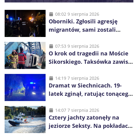
08:02 9 sierpnia 2026
Oborniki. Zgłosili agresję
migrantów, sami zostali
zatrzymani. Policja ujawniła
proceder
07:53 9 sierpnia 2026
O krok od tragedii na Moście
Sikorskiego. Taksówka zawisła
kilka metrów nad Odrą
14:19 7 sierpnia 2026
Dramat w Siechnicach. 19-
latek zginął, ratując tonącego
14-latka
14:07 7 sierpnia 2026
Cztery jachty zatonęły na
jeziorze Seksty. Na pokładach
było 37 osób, w tym 29