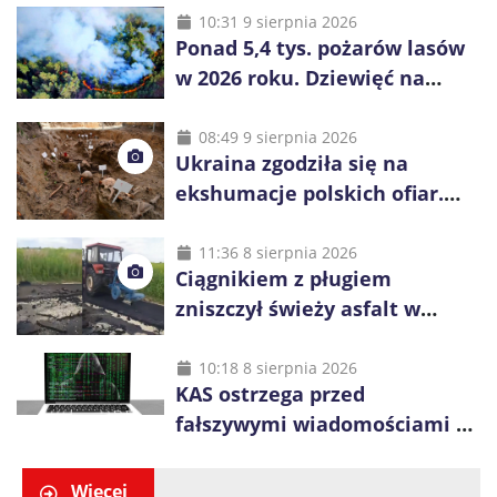
10:31 9 sierpnia 2026
Ponad 5,4 tys. pożarów lasów
w 2026 roku. Dziewięć na
dziesięć powoduje człowiek
08:49 9 sierpnia 2026
Ukraina zgodziła się na
ekshumacje polskich ofiar.
Prace obejmą Hutę Pieniacką
i Ugły
11:36 8 sierpnia 2026
Ciągnikiem z pługiem
zniszczył świeży asfalt w
Gliwicach. Policja zatrzymała
60-latka
10:18 8 sierpnia 2026
KAS ostrzega przed
fałszywymi wiadomościami o
zwrocie podatku. Oszuści dają
48 godzin
Więcej